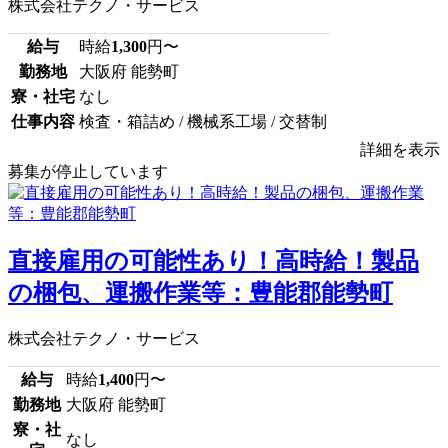
株式会社テクノ・サービス
給与
時給
1,300
円〜
勤務地
大阪府 能勢町
寮・社宅
なし
仕事内容
検査・箱詰め / 機械系工場 / 交替制
詳細を表示
募集が停止しています
直接雇用の可能性あり！高時給！製品
の梱包、運搬作業等：豊能郡能勢町
株式会社テクノ・サービス
給与
時給
1,400
円〜
勤務地
大阪府 能勢町
寮・社
なし