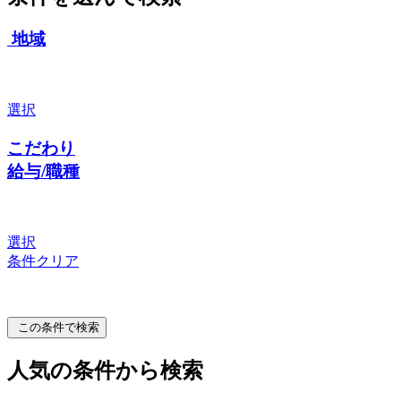
地域
選択
こだわり
給与/職種
選択
条件クリア
この条件で検索
人気の条件から検索