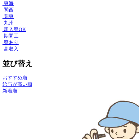
東海
関西
関東
九州
即入寮OK
期間工
寮あり
高収入
並び替え
おすすめ順
給与が高い順
新着順