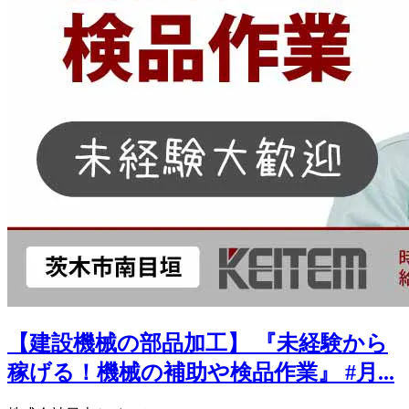
【建設機械の部品加工】 『未経験から
稼げる！機械の補助や検品作業』 #月...