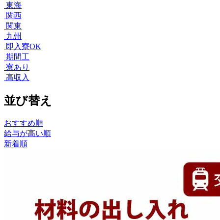
東海
関西
関東
九州
即入寮OK
期間工
寮あり
高収入
並び替え
おすすめ順
給与が高い順
新着順