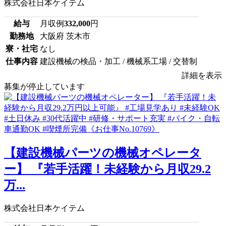
株式会社日本ケイテム
給与
月収例
332,000
円
勤務地
大阪府 茨木市
寮・社宅
なし
仕事内容
建設機械の検品・加工 / 機械系工場 / 交替制
詳細を表示
募集が停止しています
【建設機械パーツの機械オペレータ
ー】 『若手活躍！未経験から月収29.2
万...
株式会社日本ケイテム