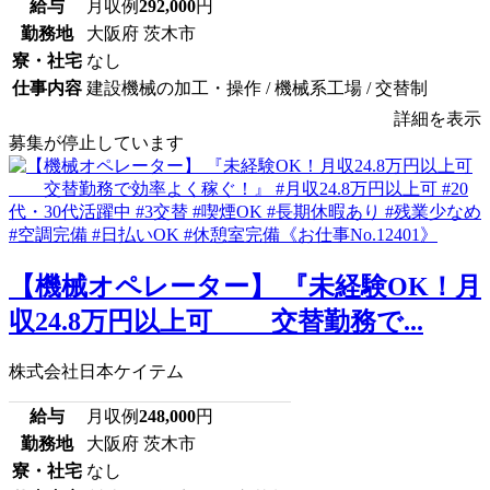
給与
月収例
292,000
円
勤務地
大阪府 茨木市
寮・社宅
なし
仕事内容
建設機械の加工・操作 / 機械系工場 / 交替制
詳細を表示
募集が停止しています
【機械オペレーター】 『未経験OK！月
収24.8万円以上可 交替勤務で...
株式会社日本ケイテム
給与
月収例
248,000
円
勤務地
大阪府 茨木市
寮・社宅
なし