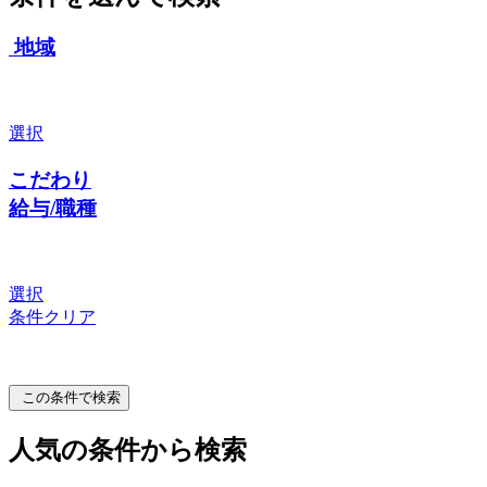
地域
選択
こだわり
給与/職種
選択
条件クリア
この条件で検索
人気の条件から検索