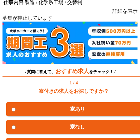
仕事内容
製造 / 化学系工場 / 交替制
詳細を表示
募集が停止しています
おすすめ求人
\ 質問に答えて、
をチェック！ /
1 / 4
寮付きの求人をお探しですか？
寮あり
寮なし