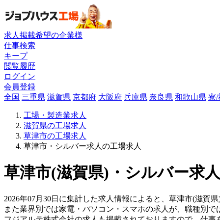
求人掲載希望の企業様
仕事検索
キープ
閲覧履歴
ログイン
会員登録
全国
三重県
滋賀県
京都府
大阪府
兵庫県
奈良県
和歌山県
寮
工場・製造業求人
滋賀県の工場求人
草津市の工場求人
草津市・シルバー求人の工場求人
草津市(滋賀県)・シルバー求人
2026年07月30日に集計した求人情報によると、草津市(滋賀県
また業界別では家電・パソコン・スマホの求人が、職種別で
フジアルテ株式会社の求人も掲載されておりますので、仕事