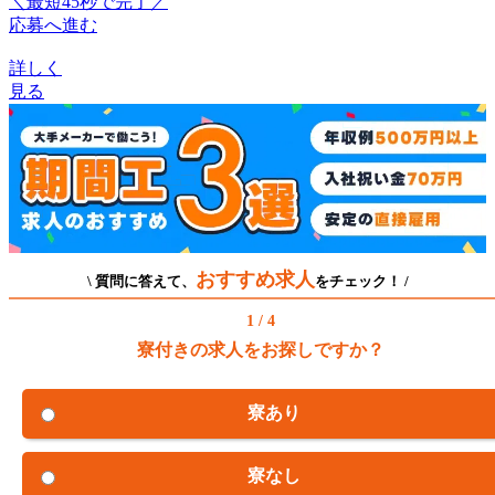
＼最短45秒で完了／
応募へ進む
詳しく
見る
おすすめ求人
\ 質問に答えて、
をチェック！ /
1 / 4
寮付きの求人をお探しですか？
寮あり
寮なし