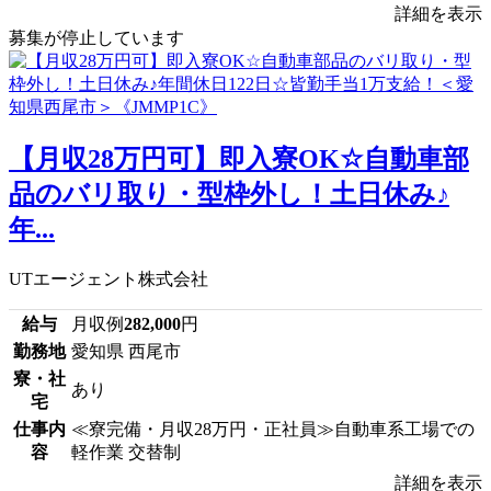
詳細を表示
募集が停止しています
【月収28万円可】即入寮OK☆自動車部
品のバリ取り・型枠外し！土日休み♪
年...
UTエージェント株式会社
給与
月収例
282,000
円
勤務地
愛知県 西尾市
寮・社
あり
宅
仕事内
≪寮完備・月収28万円・正社員≫自動車系工場での
容
軽作業 交替制
詳細を表示