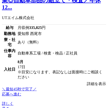
業◎自動車部品の組立て・検査／年休
12...
UTエイム株式会社
給与
月収例
335,825
円
勤務地
愛知県 西尾市
寮・社
あり（無料）
宅
仕事内
自動車系工場 / 検査・検品 / 正社員
容
8月
17日
入社日
※目安になります、表記なしは面接時にご相談く
ださい
詳細を表示
＼最短45秒で完了／
応募へ進む
詳しく