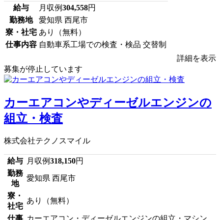
給与
月収例
304,558
円
勤務地
愛知県 西尾市
寮・社宅
あり（無料）
仕事内容
自動車系工場での検査・検品 交替制
詳細を表示
募集が停止しています
カーエアコンやディーゼルエンジンの
組立・検査
株式会社テクノスマイル
給与
月収例
318,150
円
勤務
愛知県 西尾市
地
寮・
あり（無料）
社宅
仕事
カーエアコン・ディーゼルエンジンの組立・マシン