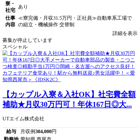
寮・
あり
社宅
仕事
≪寮完備・月収31.5万円・正社員≫自動車系工場で
内容
の組立・機械操作 交替制
詳細を表示
募集が停止しています
スペシャル
【カップル入寮＆入社OK】社宅費全額
補助★月収30万円可！年休167日◎大...
UTエイム株式会社
給与
月収例
304,000
円
勤務地
愛知県 西尾市