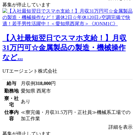
募集が停止しています
【入社最短翌日でスマホ支給！】月収
31万円可☆金属製品の製造・機械操作
など...
UTエージェント株式会社
給与
月収例
318,000
円
勤務地
愛知県 西尾市
寮・社
あり
宅
仕事内
≪寮完備・月収31.5万円・正社員≫機械系工場での
容
加工作業
詳細を表示
募集が停止しています