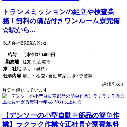
トランスミッションの組立や検査業
務！無料の備品付きワンルーム寮完備
☆駅から...
株式会社BREXA Next
給与
月収例
320,000
円
勤務地
愛知県 西尾市
寮・社宅
あり（無料）
仕事内容
加工・検査 / 自動車系工場 / 交替制
詳細を表示
募集が停止しています
【デンソーの小型自動車部品の簡単作
業】ラクラク作業☆正社員☆寮費無料