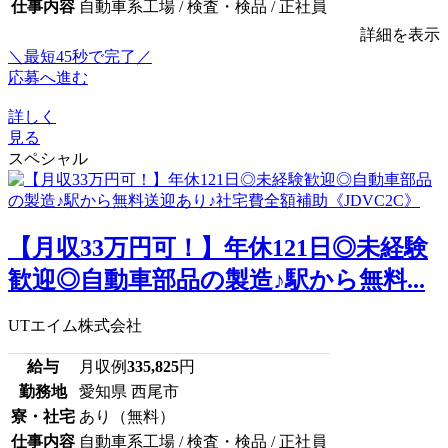
仕事内容
自動車系工場 / 検査・検品 / 正社員
詳細を表示
＼最短45秒で完了／
応募へ進む
詳しく
見る
スペシャル
【月収33万円可！】年休121日◎未経験
歓迎◎自動車部品の製造♪駅から無料...
UTエイム株式会社
給与
月収例
335,825
円
勤務地
愛知県 西尾市
寮・社宅
あり（無料）
仕事内容
自動車系工場 / 検査・検品 / 正社員