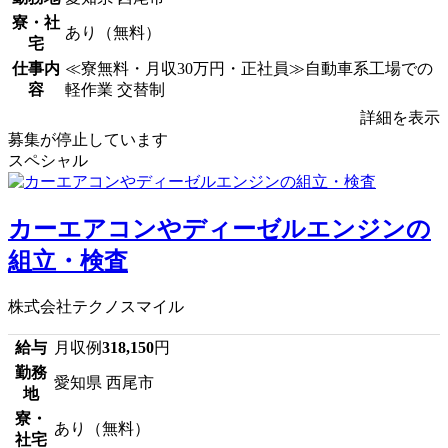
寮・社
あり（無料）
宅
仕事内
≪寮無料・月収30万円・正社員≫自動車系工場での
容
軽作業 交替制
詳細を表示
募集が停止しています
スペシャル
カーエアコンやディーゼルエンジンの
組立・検査
株式会社テクノスマイル
給与
月収例
318,150
円
勤務
愛知県 西尾市
地
寮・
あり（無料）
社宅