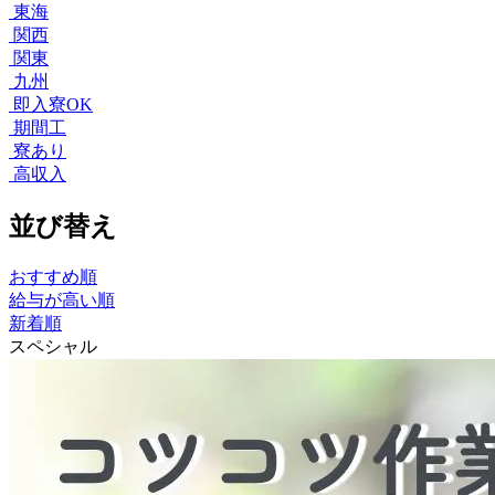
東海
関西
関東
九州
即入寮OK
期間工
寮あり
高収入
並び替え
おすすめ順
給与が高い順
新着順
スペシャル