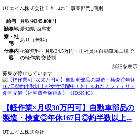
UTエイム株式会社 ﾓｰﾀｰ･ｴﾅｼﾞｰ事業部門_個別
給与
月収例
345,000
円
勤務地
愛知県 西尾市
寮・社
あり（無料）
宅
仕事内
≪寮無料・月収34.5万円・正社員≫自動車系工場で
容
の軽作業 交替制
詳細を表示
募集が停止しています
【軽作業×月収30万円可】自動車部品の
製造・検査◎年休167日◎約半数以上...
UTエイム株式会社