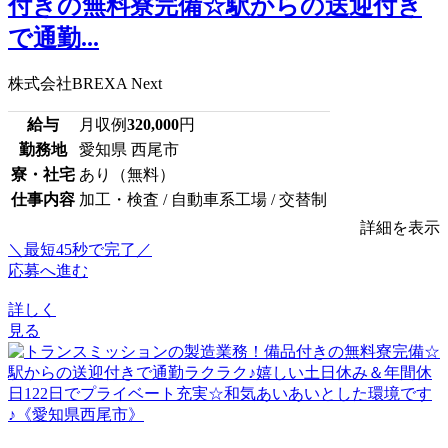
付きの無料寮完備☆駅からの送迎付き
で通勤...
株式会社BREXA Next
給与
月収例
320,000
円
勤務地
愛知県 西尾市
寮・社宅
あり（無料）
仕事内容
加工・検査 / 自動車系工場 / 交替制
詳細を表示
＼最短45秒で完了／
応募へ進む
詳しく
見る