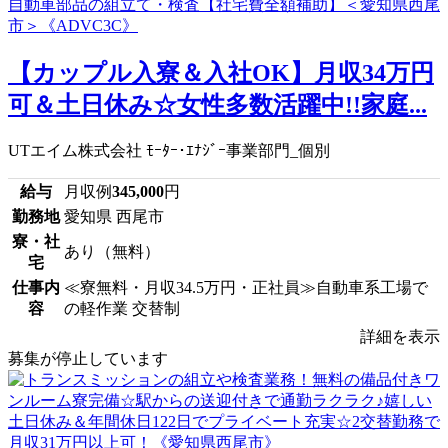
【カップル入寮＆入社OK】月収34万円
可＆土日休み☆女性多数活躍中!!家庭...
UTエイム株式会社 ﾓｰﾀｰ･ｴﾅｼﾞｰ事業部門_個別
給与
月収例
345,000
円
勤務地
愛知県 西尾市
寮・社
あり（無料）
宅
仕事内
≪寮無料・月収34.5万円・正社員≫自動車系工場で
容
の軽作業 交替制
詳細を表示
募集が停止しています