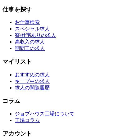
仕事を探す
お仕事検索
スペシャル求人
寮/社宅ありの求人
高収入の求人
期間工の求人
マイリスト
おすすめの求人
キープ中の求人
求人の閲覧履歴
コラム
ジョブハウス工場について
工場コラム
アカウント