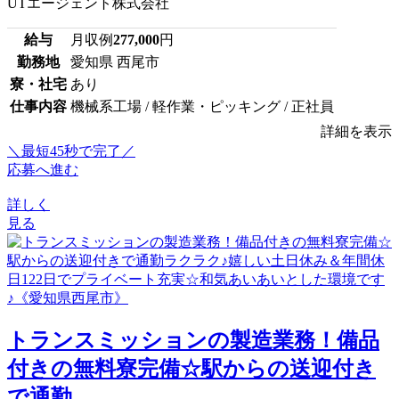
UTエージェント株式会社
給与
月収例
277,000
円
勤務地
愛知県 西尾市
寮・社宅
あり
仕事内容
機械系工場 / 軽作業・ピッキング / 正社員
詳細を表示
＼最短45秒で完了／
応募へ進む
詳しく
見る
トランスミッションの製造業務！備品
付きの無料寮完備☆駅からの送迎付き
で通勤...