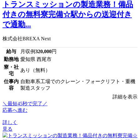
トランスミッションの製造業務！備品
付きの無料寮完備☆駅からの送迎付き
で通勤...
株式会社BREXA Next
給与
月収例
320,000
円
勤務地
愛知県 西尾市
寮・社
あり（無料）
宅
仕事内
自動車系工場でのクレーン・フォークリフト・重機
容
製造スタッフ
詳細を表示
＼最短45秒で完了／
応募へ進む
詳しく
見る