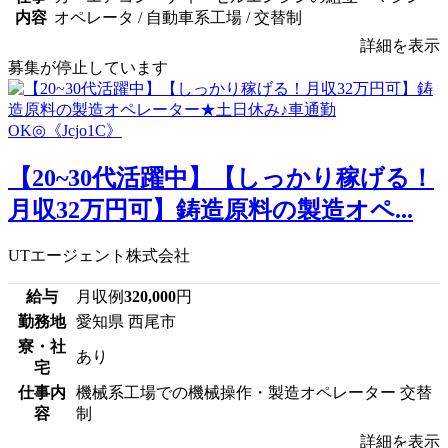
内容
オペレータ / 自動車系工場 / 交替制
詳細を表示
募集が停止しています
【20~30代活躍中】【しっかり稼げる！
月収32万円可】鋳造原料の製造オペ...
UTエージェント株式会社
給与
月収例
320,000
円
勤務地
愛知県 西尾市
寮・社
あり
宅
仕事内
機械系工場での機械操作・製造オペレーター 交替
容
制
詳細を表示