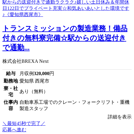
トランスミッションの製造業務！備品
付きの無料寮完備☆駅からの送迎付き
で通勤...
株式会社BREXA Next
給与
月収例
320,000
円
勤務地
愛知県 西尾市
寮・社
あり（無料）
宅
仕事内
自動車系工場でのクレーン・フォークリフト・重機
容
製造スタッフ
詳細を表示
＼最短45秒で完了／
応募へ進む