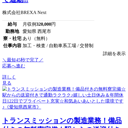
株式会社BREXA Next
給与
月収例
320,000
円
勤務地
愛知県 西尾市
寮・社宅
あり（無料）
仕事内容
加工・検査 / 自動車系工場 / 交替制
詳細を表示
＼最短45秒で完了／
応募へ進む
詳しく
見る
トランスミッションの製造業務！備品