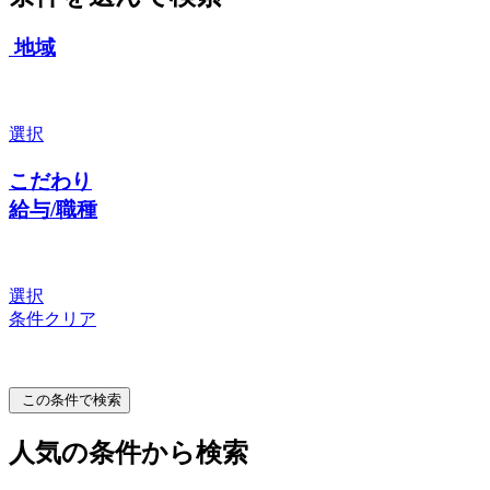
地域
選択
こだわり
給与/職種
選択
条件クリア
この条件で検索
人気の条件から検索