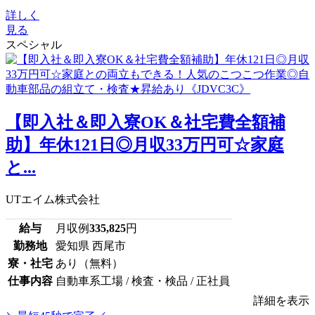
詳しく
見る
スペシャル
【即入社＆即入寮OK＆社宅費全額補
助】年休121日◎月収33万円可☆家庭
と...
UTエイム株式会社
給与
月収例
335,825
円
勤務地
愛知県 西尾市
寮・社宅
あり（無料）
仕事内容
自動車系工場 / 検査・検品 / 正社員
詳細を表示