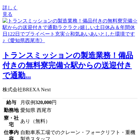
詳しく
見る
トランスミッションの製造業務！備品
付きの無料寮完備☆駅からの送迎付き
で通勤...
株式会社BREXA Next
給与
月収例
320,000
円
勤務地
愛知県 西尾市
寮・社
あり（無料）
宅
仕事内
自動車系工場でのクレーン・フォークリフト・重機
容
製造スタッフ