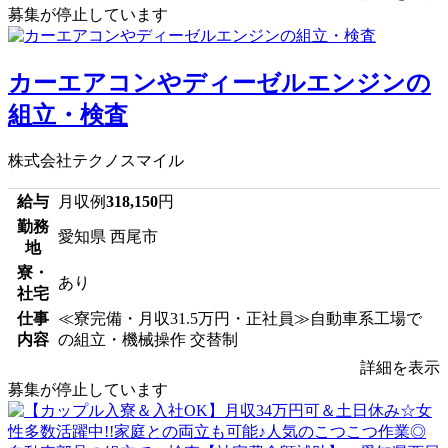
募集が停止しています
カーエアコンやディーゼルエンジンの
組立・検査
株式会社テクノスマイル
給与
月収例
318,150
円
勤務
愛知県 西尾市
地
寮・
あり
社宅
仕事
≪寮完備・月収31.5万円・正社員≫自動車系工場で
内容
の組立・機械操作 交替制
詳細を表示
募集が停止しています