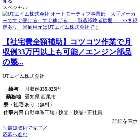
見る
スペシャル
【社宅費全額補助】コツコツ作業で月
収例33万円以上も可能／エンジン部品
の製...
UTエイム株式会社
給与
月収例
335,825
円
勤務地
愛知県 西尾市
寮・社宅
あり（無料）
仕事内容
自動車系工場 / 検査・検品 / 正社員
詳細を表示
＼最短45秒で完了／
応募へ進む