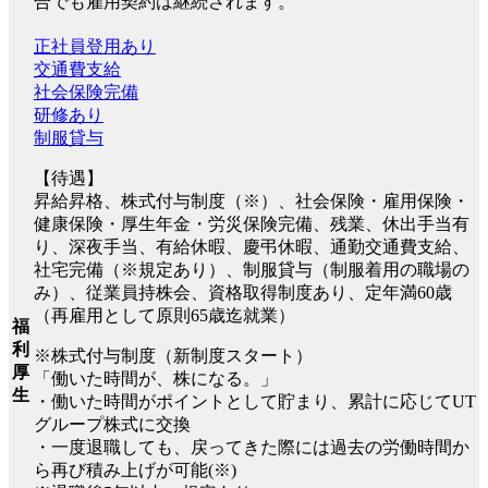
合でも雇用契約は継続されます。
正社員登用あり
交通費支給
社会保険完備
研修あり
制服貸与
【待遇】
昇給昇格、株式付与制度（※）、社会保険・雇用保険・
健康保険・厚生年金・労災保険完備、残業、休出手当有
り、深夜手当、有給休暇、慶弔休暇、通勤交通費支給、
社宅完備（※規定あり）、制服貸与（制服着用の職場の
み）、従業員持株会、資格取得制度あり、定年満60歳
（再雇用として原則65歳迄就業）
福
利
※株式付与制度（新制度スタート）
厚
「働いた時間が、株になる。」
生
・働いた時間がポイントとして貯まり、累計に応じてUT
グループ株式に交換
・一度退職しても、戻ってきた際には過去の労働時間か
ら再び積み上げが可能(※)