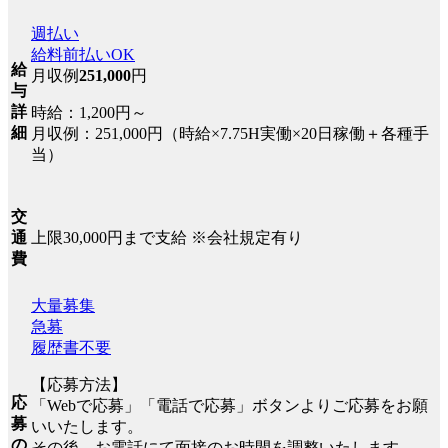
週払い
給料前払いOK
給
月収例
251,000
円
与
詳
時給：1,200円～
細
月収例：251,000円（時給×7.75H実働×20日稼働＋各種手
当）
交
上限30,000円まで支給 ※会社規定有り
通
費
大量募集
急募
履歴書不要
【応募方法】
応
「Webで応募」「電話で応募」ボタンよりご応募をお願
募
いいたします。
の
その後、お電話にて面接のお時間を調整いたします。