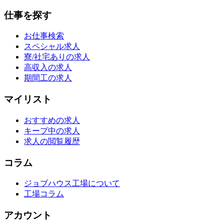
仕事を探す
お仕事検索
スペシャル求人
寮/社宅ありの求人
高収入の求人
期間工の求人
マイリスト
おすすめの求人
キープ中の求人
求人の閲覧履歴
コラム
ジョブハウス工場について
工場コラム
アカウント