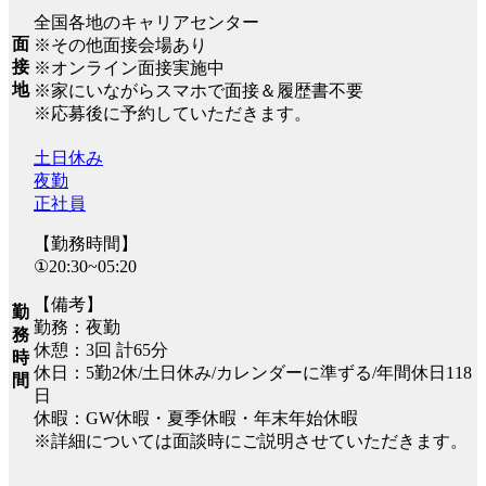
全国各地のキャリアセンター
面
※その他面接会場あり
接
※オンライン面接実施中
地
※家にいながらスマホで面接＆履歴書不要
※応募後に予約していただきます。
土日休み
夜勤
正社員
【勤務時間】
①20:30~05:20
【備考】
勤
勤務：夜勤
務
休憩：3回 計65分
時
休日：5勤2休/土日休み/カレンダーに準ずる/年間休日118
間
日
休暇：GW休暇・夏季休暇・年末年始休暇
※詳細については面談時にご説明させていただきます。