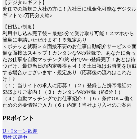
【デジタルギフト】
赴任での新規ご入社の方に！入社日に現金化可能なデジタル
ギフトで2万円分支給♪
【日払い制度】
利用申し込み完了後～最短5分で受け取り可能！スマホから
簡単に申請いただけます！※規定あり
＜ポチッと就職＞☆面接不要のお仕事自動紹介サービス☆面
倒な面接はスキップ！カンタンなWeb登録で、あなたに合っ
たお仕事を自動マッチング♪約5分でWeb登録完了！あとは待
つだけ、最短当日の内定獲得も可！※土日祝はお時間を頂戴
する場合がございます・規定あり《応募後の流れはこれだ
け！》
（１）当サイトの求人に応募！（２）登録した携帯電話の
SMSよりご案内！（３）カンタンWeb登録（約5分！）
（４）自動マッチングでお仕事紹介！（５）条件OK→働く
ための必要情報ご入力（６）内定！当社より入社のご案内
PRポイント
U・Iターン歓迎
男性活躍中