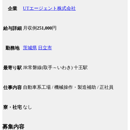
UTエージェント株式会社
企業
月収例
251,000
円
給与詳細
茨城県
日立市
勤務地
JR常磐線(取手～いわき) 十王駅
最寄り駅
自動車系工場 / 機械操作・製造補助 / 正社員
仕事内容
なし
寮・社宅
募集内容