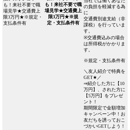
当社では働くあなた
も！来社不要で職
の負担を軽減する為
場見学★交通費上
に
限3万円★※規
交通費別途支給（非
定・支払条件有
課税）を行っていま
す。
※交通費込みの場合
は所得税がかかりま
す。
※規定・支払条件有
＼友人紹介で特典を
GET★／
⇒紹介した方に【10
万円】、された方に
【5万円】をプレゼ
ント！
期間限定で金額増加
キャンペーン中！お
友だちを誘っておこ
づかいGETしよう！