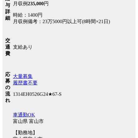
月収例
235,000
円
与
詳
時給：1400円
細
月収例備考：23万5000円以上可(8時間×21日)
交
支給あり
通
費
応
大量募集
募
履歴書不要
の
流
1314EH0526G24★67-S
れ
車通勤OK
富山県 富山市
【勤務地】