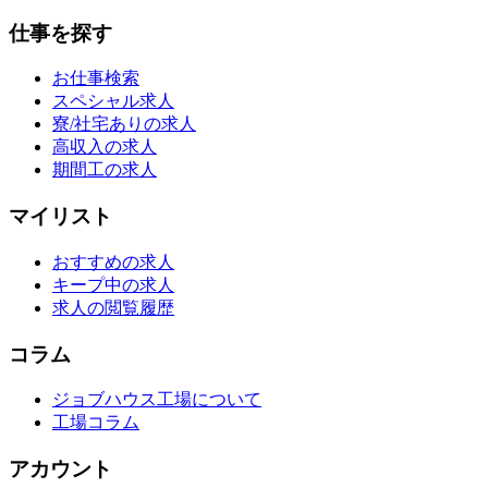
仕事を探す
お仕事検索
スペシャル求人
寮/社宅ありの求人
高収入の求人
期間工の求人
マイリスト
おすすめの求人
キープ中の求人
求人の閲覧履歴
コラム
ジョブハウス工場について
工場コラム
アカウント