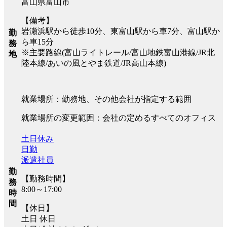
富山県富山市
【備考】
岩瀬浜駅から徒歩10分、東富山駅から車7分、富山駅か
勤
ら車15分
務
※主要路線(富山ライトレール/富山地鉄富山港線/JR北
地
陸本線/あいの風とやま鉄道/JR高山本線)
就業場所：勤務地、その他会社が指定する範囲
就業場所の変更範囲：会社の定めるすべてのオフィス
土日休み
日勤
派遣社員
勤
【勤務時間】
務
8:00～17:00
時
間
【休日】
土日 休日