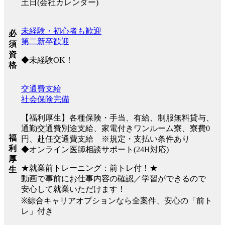
土日(会社カレンダー)
未経験・初心者も歓迎
必
第二新卒歓迎
須
資
◆未経験OK！
格
交通費支給
社会保険完備
【福利厚生】各種保険・手当、有給、制服無料貸与、
通勤交通費別途支給、家電付きワンルーム寮、寮費0
福
円、赴任交通費支給 ※規定・支払い条件あり
利
◆オンライン医師相談サポート(24H対応)
厚
★就業前トレーニング：前トレ付！★
生
動画で事前にお仕事内容の確認／学習ができるので
安心して就業いただけます！
※綜合キャリアオプションなら全案件、安心の「前ト
レ」付き