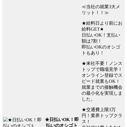
≪当社の就業3大メ
リット！！≫
★給料日より前にお
給料GET★
日払いOK！支払い
額は7割！
即払いOKのオシゴ
トもあり！
★来社不要！ノンス
トップで職場見学！
オンライン登録でス
ピード就業もOK！
就業までの接触機会
の最小化を実現しま
した。
★交通費上限3万
円！業界トップクラ
★日払いOK！即
ス！
払いのオシゴト