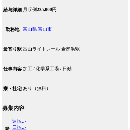
月収例
235,000
円
給与詳細
富山県
富山市
勤務地
富山ライトレール 岩瀬浜駅
最寄り駅
加工 / 化学系工場 / 日勤
仕事内容
あり（無料）
寮・社宅
募集内容
週払い
日払い
給