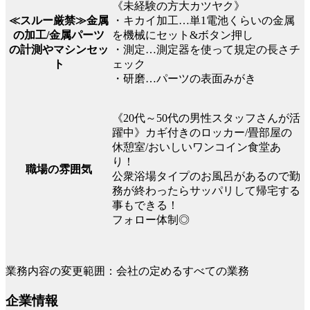
《未経験の方大カツヤク》
≪スルー厳禁≫金属
・キカイ加工…単1電池くらいの金属
の加工/金属パーツ
を機械にセット&ボタン押し
の計測やマシンセッ
・測定…測定器を使って規定の長さチ
ト
ェック
・研磨…パーツの表面みがき
《20代～50代の男性スタッフさんが活
躍中》カギ付きのロッカー/畳部屋の
休憩室/おいしいワンコイン食堂あ
り！
職場の雰囲気
公衆浴場タイプのお風呂があるので勤
務が終わったらサッパリして帰宅する
事もできる！
フォロー体制◎
業務内容の変更範囲：会社の定めるすべての業務
企業情報