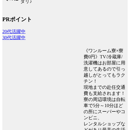
タリ♪
PRポイント
20代活躍中
30代活躍中
《ワンルーム寮×寮
費0円》TV/冷蔵庫/
洗濯機はお部屋に用
意してあるので引っ
越しがとってもラク
チン！
現地までの赴任交通
費も支給されます！
寮の周辺環境は自転
車で5分～10分ほど
の所にスーパーやコ
ンビニ、
レンタルショップな
どがあり最高の生活