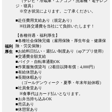
（テレビ・冷蔵庫・エアコン・洗濯機・電子レン
ジ・寝具）
※空き状況によります。ご了承ください。
■赴任費用支給あり（規定あり）
※往路交通費を当社にて負担いたします！
【各種待遇・福利厚生】
■各種社会保険完備（雇用保険・厚生年金・健康保
険・労災保険）
福利
■お給料日払い・週払い制度あり（apアプリ使用）
厚生
■交通費全額支給
■バイク・自転車通勤OK
■作業服無償貸与（2着目以降有償：4,000円）
■有給休憩あり
■長期休暇あり
（ゴールデンウィーク・夏季・年末年始休暇）
■社員食堂あり
※食事代はカード払いとなります。
■お弁当持ち込みOK
■売店あり
■休憩室あり