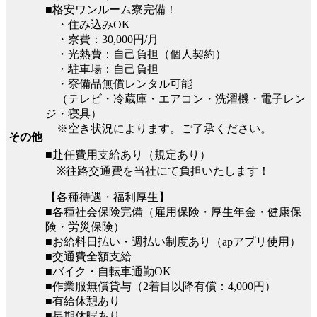
■格安ワンルーム寮完備！
・住み込みOK
・寮費：30,000円/月
・光熱費：自己負担（個人契約）
・駐車場：自己負担
・寮備品無償レンタル可能
（テレビ・冷蔵庫・エアコン・洗濯機・電子レン
ジ・寝具）
※空き状況によります。ご了承ください。
その他
■赴任費用支給あり（規定あり）
※往路交通費を当社にて負担いたします！
【各種待遇・福利厚生】
■各種社会保険完備（雇用保険・厚生年金・健康保
険・労災保険）
■お給料日払い・週払い制度あり（apアプリ使用）
■交通費全額支給
■バイク・自転車通勤OK
■作業服無償貸与（2着目以降有償：4,000円）
■有給休憩あり
■長期休暇あり