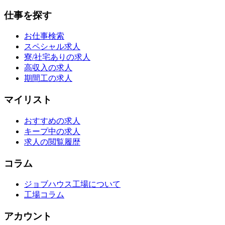
仕事を探す
お仕事検索
スペシャル求人
寮/社宅ありの求人
高収入の求人
期間工の求人
マイリスト
おすすめの求人
キープ中の求人
求人の閲覧履歴
コラム
ジョブハウス工場について
工場コラム
アカウント