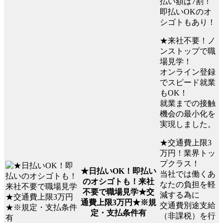
払い額は7割！
即払いOKのオ
シゴトもあり！
★来社不要！ノ
ンストップで職
場見学！
オンライン登録
でスピード就業
もOK！
就業までの接触
機会の最小化を
実現しました。
★交通費上限3
万円！業界トッ
プクラス！
★日払いOK！即払い
当社では働くあ
のオシゴトも！来社
なたの負担を軽
不要で職場見学★交
減する為に
通費上限3万円★※規
交通費別途支給
定・支払条件有
（非課税）を行