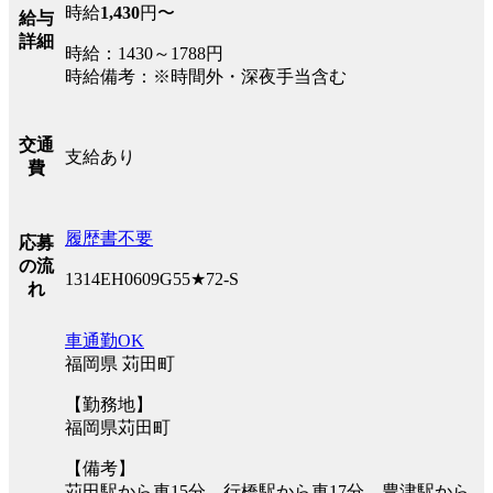
時給
1,430
円〜
給与
詳細
時給：1430～1788円
時給備考：※時間外・深夜手当含む
交通
支給あり
費
履歴書不要
応募
の流
1314EH0609G55★72-S
れ
車通勤OK
福岡県 苅田町
【勤務地】
福岡県苅田町
【備考】
苅田駅から車15分、行橋駅から車17分、豊津駅から