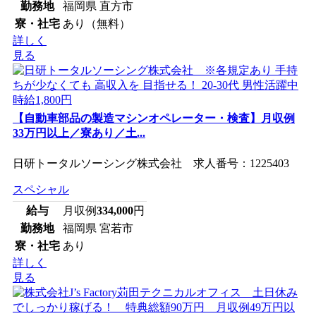
勤務地
福岡県 直方市
寮・社宅
あり（無料）
詳しく
見る
【自動車部品の製造マシンオペレーター・検査】月収例
33万円以上／寮あり／土...
日研トータルソーシング株式会社 求人番号：1225403
スペシャル
給与
月収例
334,000
円
勤務地
福岡県 宮若市
寮・社宅
あり
詳しく
見る