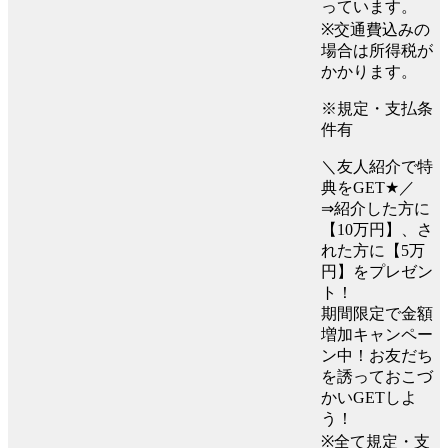
っています。
※交通費込みの
場合は所得税が
かかります。
※規定・支払条
件有
＼友人紹介で特
典をGET★／
⇒紹介した方に
【10万円】、さ
れた方に【5万
円】をプレゼン
ト！
期間限定で金額
増加キャンペー
ン中！お友だち
を誘っておこづ
かいGETしよ
う！
※全て規定・支