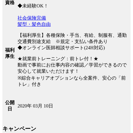
資格
◆未経験OK！
社会保険完備
髪型・髪色自由
【福利厚生】各種保険・手当、有給、制服有、通勤
交通費別途支給 ※規定・支払い条件あり
◆オンライン医師相談サポート(24H対応)
福利
厚生
★就業前トレーニング：前トレ付！★
動画で事前にお仕事内容の確認／学習ができるので
安心して就業いただけます！
※綜合キャリアオプションなら全案件、安心の「前
トレ」付き
公開
2020年 03月 10日
日
キャンペーン