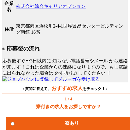
企業
株式会社綜合キャリアオプション
名
東京都港区浜松町2-4-1世界貿易センタービルディン
住所
グ南館 16階
応募後の流れ
応募後すぐ〜3日以内に
知らない電話番号やメール
から連絡
が来ます！これは企業からの連絡になりますので、もし電話
に出られなかった場合は
必ず折り返してください
！
おすすめ求人
\ 質問に答えて、
をチェック！ /
1 / 4
寮付きの求人をお探しですか？
寮あり