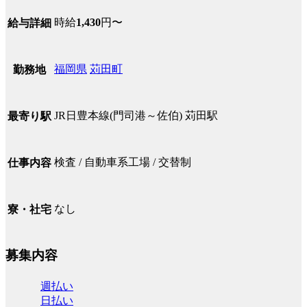
時給
1,430
円〜
給与詳細
福岡県
苅田町
勤務地
JR日豊本線(門司港～佐伯) 苅田駅
最寄り駅
検査 / 自動車系工場 / 交替制
仕事内容
なし
寮・社宅
募集内容
週払い
日払い