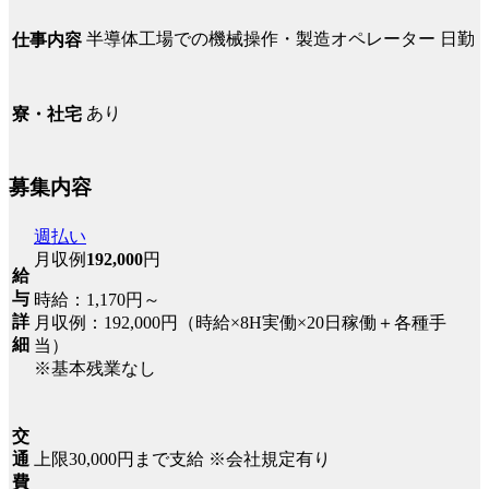
半導体工場での機械操作・製造オペレーター 日勤
仕事内容
あり
寮・社宅
募集内容
週払い
月収例
192,000
円
給
与
時給：1,170円～
詳
月収例：192,000円（時給×8H実働×20日稼働＋各種手
細
当）
※基本残業なし
交
上限30,000円まで支給 ※会社規定有り
通
費