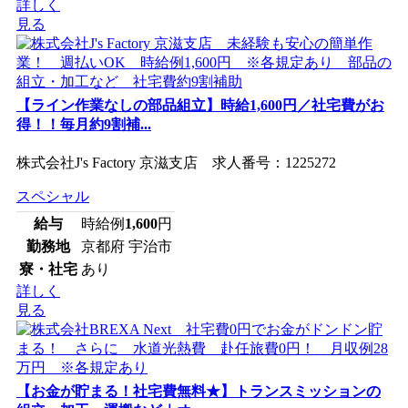
詳しく
見る
【ライン作業なしの部品組立】時給1,600円／社宅費がお
得！！毎月約9割補...
株式会社J's Factory 京滋支店 求人番号：1225272
スペシャル
給与
時給例
1,600
円
勤務地
京都府 宇治市
寮・社宅
あり
詳しく
見る
【お金が貯まる！社宅費無料★】トランスミッションの