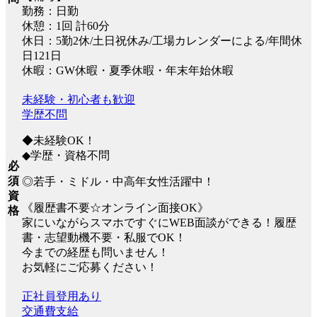
勤務：日勤
休憩：1回 計60分
休日：5勤2休/土日祝休み/工場カレンダーによる/年間休
日121日
休暇：GW休暇・夏季休暇・年末年始休暇
未経験・初心者も歓迎
学歴不問
◆未経験OK！
◆学歴・資格不問
必
須
◎若手・ミドル・中高年女性活躍中！
資
《履歴書不要☆オンライン面接OK》
格
家にいながらスマホですぐにWEB面談ができる！履歴
書・志望動機不要・私服でOK！
今までの経歴も問いません！
お気軽にご応募ください！
正社員登用あり
交通費支給