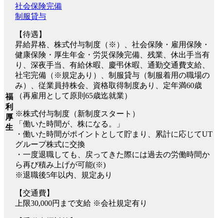
社会保険完備
制服貸与
【待遇】
昇給昇格、株式付与制度（※）、社会保険・雇用保険・
健康保険・厚生年金・労災保険完備、残業、休出手当有
り、深夜手当、有給休暇、慶弔休暇、通勤交通費支給、
社宅完備（※規定あり）、制服貸与（制服着用の職場の
み）、従業員持株会、資格取得制度あり、定年満60歳
（再雇用として原則65歳迄就業）
福
利
※株式付与制度（新制度スタート）
厚
「働いた時間が、株になる。」
生
・働いた時間がポイントとして貯まり、累計に応じてUT
グループ株式に交換
・一度退職しても、戻ってきた際には過去の労働時間か
ら再び積み上げが可能(※)
※退職後5年以内、規定あり
【交通費】
上限30,000円まで支給 ※会社規定有り