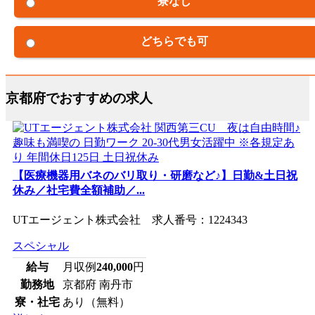
寮なし
どちらでも可
京都府でおすすめの求人
【医療機器用バネのバリ取り・研磨など♪】日勤&土日祝
休み／社宅費全額補助／...
UTエージェント株式会社 求人番号：1224343
スペシャル
給与
月収例
240,000
円
勤務地
京都府 南丹市
寮・社宅
あり（無料）