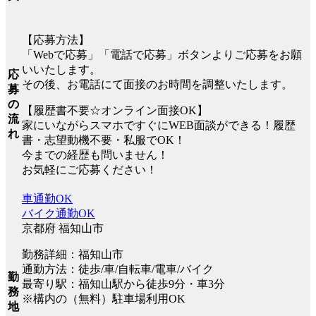
【応募方法】
「Webで応募」「電話で応募」ボタンよりご応募をお願
いいたします。
応
その後、お電話にて面接のお時間を調整いたします。
募
の
【履歴書不要☆オンライン面接OK】
流
家にいながらスマホですぐにWEB面談ができる！履歴
れ
書・志望動機不要・私服でOK！
今までの経歴も問いません！
お気軽にご応募ください！
車通勤OK
バイク通勤OK
京都府 福知山市
勤務詳細：福知山市
通勤方法：徒歩/車/自転車/電車/バイク
勤
最寄り駅：福知山駅から徒歩9分・車3分
務
※構内の（無料）駐車場利用OK
地