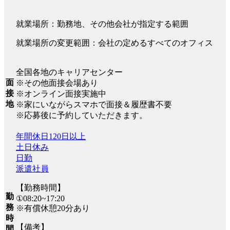
就業場所：勤務地、その他会社が指定する範囲
就業場所の変更範囲：会社の定めるすべてのオフィス
全国各地のキャリアセンター
面
※その他面接会場あり
接
※オンライン面接実施中
地
※家にいながらスマホで面接＆履歴書不要
※応募後に予約していただきます。
年間休日120日以上
土日休み
日勤
派遣社員
【勤務時間】
勤
①08:20~17:20
務
※有償休憩20分あり
時
【備考】
間