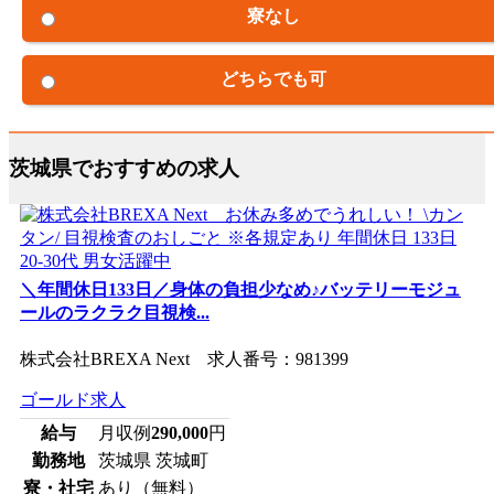
寮なし
どちらでも可
茨城県でおすすめの求人
＼年間休日133日／身体の負担少なめ♪バッテリーモジュ
ールのラクラク目視検...
株式会社BREXA Next 求人番号：981399
ゴールド求人
給与
月収例
290,000
円
勤務地
茨城県 茨城町
寮・社宅
あり（無料）