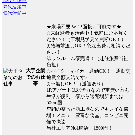
20代活躍中
30代活躍中
40代活躍中
★来場不要 WEB面接も可能です★
◎未経験者も活躍中！気軽にご応募く
ださい！（工場見学見て判断OK！）
◎給与前渡しOK！急な出費も相談くだ
さい！
◎ワンルーム寮完備！（赴任旅費当社
負担）
大手企業
◎バイク・マイカー通勤OK！ 通勤交
でのお仕
通費全額支給です♪
事
◎車無しOK！（送迎あり）
1Rアパートは駅チカなので車無い方も
生活が便利！寮から送迎場所までは
500m圏
空調の整った新工場なのでキレイな職
場！メニュー豊富な食堂、コンビニ完
備で快適！
当社エリアNo1時給！1800円！