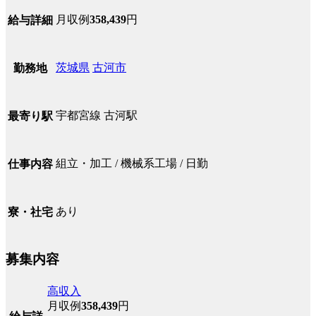
月収例
358,439
円
給与詳細
茨城県
古河市
勤務地
宇都宮線 古河駅
最寄り駅
組立・加工 / 機械系工場 / 日勤
仕事内容
あり
寮・社宅
募集内容
高収入
月収例
358,439
円