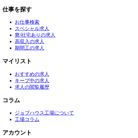
仕事を探す
お仕事検索
スペシャル求人
寮/社宅ありの求人
高収入の求人
期間工の求人
マイリスト
おすすめの求人
キープ中の求人
求人の閲覧履歴
コラム
ジョブハウス工場について
工場コラム
アカウント