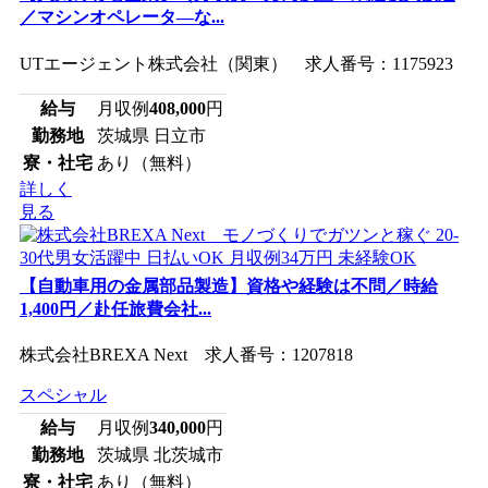
／マシンオペレータ―な...
UTエージェント株式会社（関東） 求人番号：1175923
給与
月収例
408,000
円
勤務地
茨城県 日立市
寮・社宅
あり（無料）
詳しく
見る
【自動車用の金属部品製造】資格や経験は不問／時給
1,400円／赴任旅費会社...
株式会社BREXA Next 求人番号：1207818
スペシャル
給与
月収例
340,000
円
勤務地
茨城県 北茨城市
寮・社宅
あり（無料）