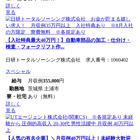
詳しく
見る
【入社特典最大40万円！】自動車部品の加工・仕分け・
検査・フォークリフト作...
日研トータルソーシング株式会社 求人番号：1060402
スペシャル
給与
月収例
355,000
円
勤務地
茨城県 土浦市
寮・社宅
あり（無料）
詳しく
見る
【人気の有名企業】＼月収例40万円以上！未経験大歓迎