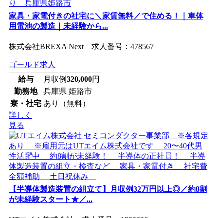
家具・家電付きの社宅に＼家賃無料／で住める！｜車体
用電池の製造｜未経験から...
株式会社BREXA Next 求人番号：478567
ゴールド求人
給与
月収例
320,000
円
勤務地
兵庫県 姫路市
寮・社宅
あり（無料）
詳しく
見る
【半導体製造装置の組立て】月収例32万円以上◎／約8割
が未経験スタート★／...