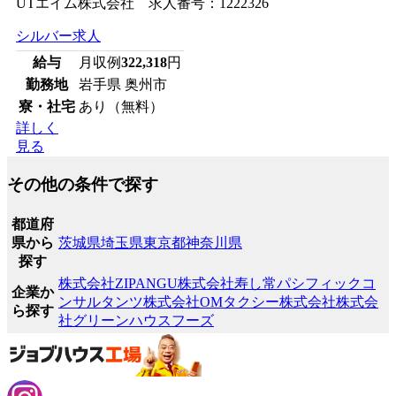
UTエイム株式会社 求人番号：1222326
シルバー求人
給与
月収例
322,318
円
勤務地
岩手県 奥州市
寮・社宅
あり（無料）
詳しく
見る
その他の条件で探す
都道府
県から
茨城県
埼玉県
東京都
神奈川県
探す
株式会社ZIPANGU
株式会社寿し常
パシフィックコ
企業か
ンサルタンツ株式会社
OMタクシー株式会社
株式会
ら探す
社グリーンハウスフーズ