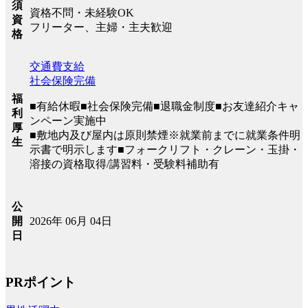
須
資格不問・未経験OK
資
フリーター、主婦・主夫歓迎
格
交通費支給
社会保険完備
福
■有給休暇■社会保険完備■退職金制度■お友達紹介キャ
利
ンペーン実施中
厚
■敷地内及び屋内は原則禁煙※就業前までに就業条件明
生
示書で明示します■フォークリフト・クレーン・玉掛・
溶接の資格取得/講習料・受験料補助有
公
2026年 06月 04日
開
日
PRポイント