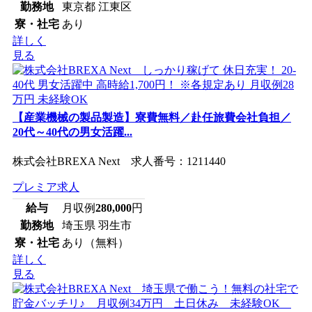
勤務地
東京都 江東区
寮・社宅
あり
詳しく
見る
【産業機械の製品製造】寮費無料／赴任旅費会社負担／
20代～40代の男女活躍...
株式会社BREXA Next 求人番号：1211440
プレミア求人
給与
月収例
280,000
円
勤務地
埼玉県 羽生市
寮・社宅
あり（無料）
詳しく
見る