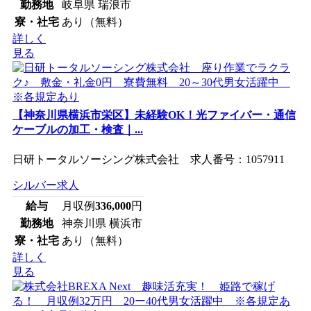
勤務地
岐阜県 瑞浪市
寮・社宅
あり（無料）
詳しく
見る
【神奈川県横浜市栄区】未経験OK！光ファイバー・通信
ケーブルの加工・検査｜...
日研トータルソーシング株式会社 求人番号：1057911
シルバー求人
給与
月収例
336,000
円
勤務地
神奈川県 横浜市
寮・社宅
あり（無料）
詳しく
見る