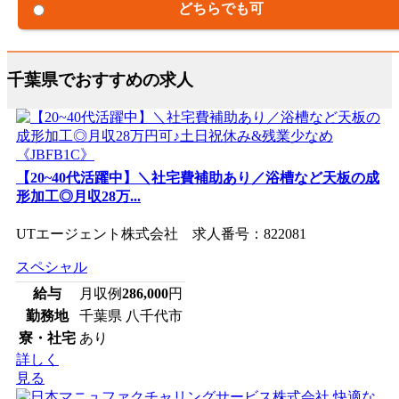
どちらでも可
千葉県でおすすめの求人
【20~40代活躍中】＼社宅費補助あり／浴槽など天板の成
形加工◎月収28万...
UTエージェント株式会社 求人番号：822081
スペシャル
給与
月収例
286,000
円
勤務地
千葉県 八千代市
寮・社宅
あり
詳しく
見る