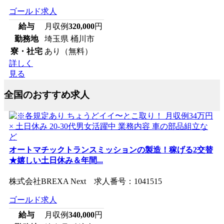
ゴールド求人
給与
月収例
320,000
円
勤務地
埼玉県 桶川市
寮・社宅
あり（無料）
詳しく
見る
全国のおすすめ求人
オートマチックトランスミッションの製造！稼げる2交替
★嬉しい土日休み＆年間...
株式会社BREXA Next 求人番号：1041515
ゴールド求人
給与
月収例
340,000
円