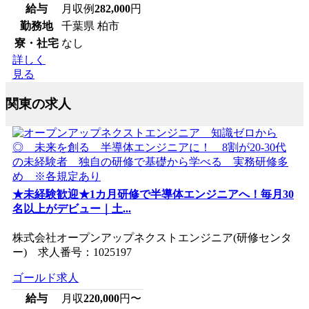
給与
月収例
282,000
円
勤務地
千葉県 柏市
寮・社宅
なし
詳しく
見る
関東の求人
★未経験歓迎★1カ月研修で半導体エンジニアへ！毎月30
名以上がデビュー｜土...
株式会社オープンアップネクストエンジニア(研修センタ
ー) 求人番号：1025197
ゴールド求人
給与
月収
220,000
円〜