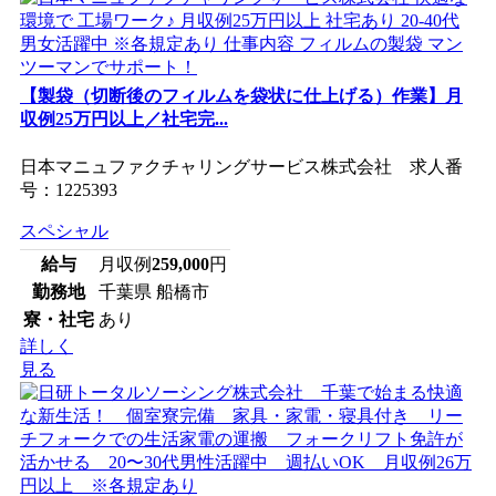
【製袋（切断後のフィルムを袋状に仕上げる）作業】月
収例25万円以上／社宅完...
日本マニュファクチャリングサービス株式会社 求人番
号：1225393
スペシャル
給与
月収例
259,000
円
勤務地
千葉県 船橋市
寮・社宅
あり
詳しく
見る