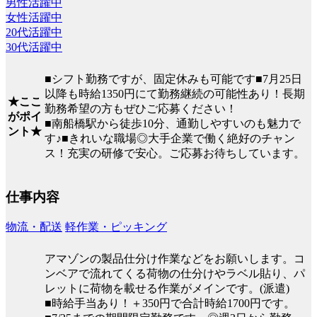
男性活躍中
女性活躍中
20代活躍中
30代活躍中
■シフト勤務ですが、固定休みも可能です■7月25日
以降も時給1350円にて勤務継続の可能性あり！長期
★ここ
勤務希望の方もぜひご応募ください！
がポイ
■南船橋駅から徒歩10分、通勤しやすいのも魅力で
ント★
す♪■きれいな職場◎大手企業で働く絶好のチャン
ス！充実の研修で安心。ご応募お待ちしています。
仕事内容
物流・配送
軽作業・ピッキング
アマゾンの製品仕分け作業などをお願いします。コ
ンベアで流れてくる荷物の仕分けやラベル貼り、パ
レットに荷物を載せる作業がメインです。(派遣)
■時給手当あり！＋350円で合計時給1700円です。