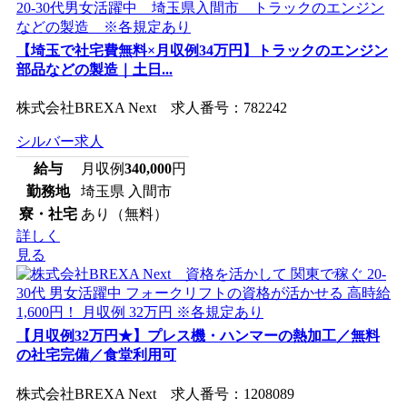
【埼玉で社宅費無料×月収例34万円】トラックのエンジン
部品などの製造｜土日...
株式会社BREXA Next 求人番号：782242
シルバー求人
給与
月収例
340,000
円
勤務地
埼玉県 入間市
寮・社宅
あり（無料）
詳しく
見る
【月収例32万円★】プレス機・ハンマーの熱加工／無料
の社宅完備／食堂利用可
株式会社BREXA Next 求人番号：1208089