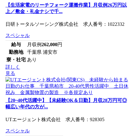
【生活家電のリーチフォーク運搬作業】月収例26万円以
上／敷金・礼金ナシで千...
日研トータルソーシング株式会社 求人番号：1022332
スペシャル
給与
月収例
262,000
円
勤務地
千葉県 浦安市
寮・社宅
あり
詳しく
見る
【20~40代活躍中】【未経験OK＆日勤】月収28万円可◎
幅広い年代の方が...
UTエージェント株式会社 求人番号：928305
スペシャル