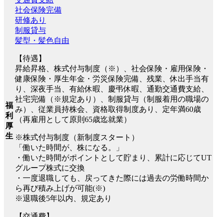
社会保険完備
研修あり
制服貸与
髪型・髪色自由
【待遇】
昇給昇格、株式付与制度（※）、社会保険・雇用保険・
健康保険・厚生年金・労災保険完備、残業、休出手当有
り、深夜手当、有給休暇、慶弔休暇、通勤交通費支給、
社宅完備（※規定あり）、制服貸与（制服着用の職場の
福
み）、従業員持株会、資格取得制度あり、定年満60歳
利
（再雇用として原則65歳迄就業）
厚
生
※株式付与制度（新制度スタート）
「働いた時間が、株になる。」
・働いた時間がポイントとして貯まり、累計に応じてUT
グループ株式に交換
・一度退職しても、戻ってきた際には過去の労働時間か
ら再び積み上げが可能(※)
※退職後5年以内、規定あり
【交通費】