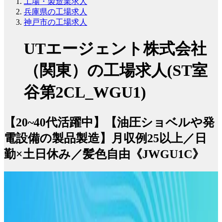
工場・製造業求人
兵庫県の工場求人
神戸市の工場求人
UTエージェント株式会社
（関東）の工場求人(ST室
谷第2CL_WGU1)
【20~40代活躍中】【油圧ショベルや発
電設備の製品製造】月収例25以上／日
勤×土日休み／髪色自由《JWGU1C》