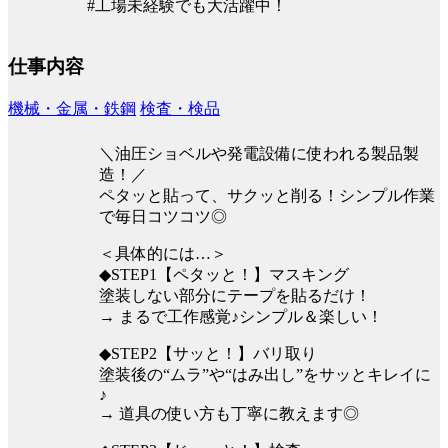
#工場未経験でも大活躍中！
仕事内容
機械・金属・鉄鋼
検査・検品
＼油圧ショベルや発電設備に使われる製品製
造！／
ペタッと貼って、サクッと削る！シンプル作業
で毎日コツコツ◎
＜具体的には…＞
◆STEP1【ペタッと！】マスキング
塗装しない部分にテープを貼るだけ！
→ まるで工作感覚♪シンプル＆楽しい！
◆STEP2【サッと！】バリ取り
塗装後の“ムラ”や“はみ出し”をサッとキレイに
♪
→ 道具の使い方も丁寧に教えます◎