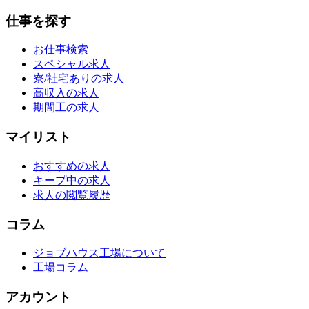
仕事を探す
お仕事検索
スペシャル求人
寮/社宅ありの求人
高収入の求人
期間工の求人
マイリスト
おすすめの求人
キープ中の求人
求人の閲覧履歴
コラム
ジョブハウス工場について
工場コラム
アカウント