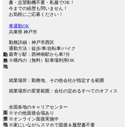
書・志望動機不要・私服でOK！
今までの経歴も問いません！
お気軽にご応募ください！
車通勤OK
兵庫県 神戸市
勤務詳細：神戸市西区
通勤方法：徒歩/車/自転車/バイク
最寄り駅：西神南駅から車7分
勤
※構内の（無料）駐車場利用OK
務
地
就業場所：勤務地、その他会社が指定する範囲
就業場所の変更範囲：会社の定めるすべてのオフィス
全国各地のキャリアセンター
面
※その他面接会場あり
接
※オンライン面接実施中
地
※家にいながらスマホで面接＆履歴書不要