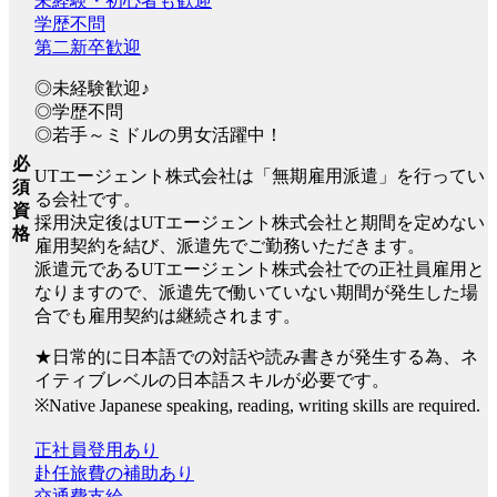
未経験・初心者も歓迎
学歴不問
第二新卒歓迎
◎未経験歓迎♪
◎学歴不問
◎若手～ミドルの男女活躍中！
必
UTエージェント株式会社は「無期雇用派遣」を行ってい
須
る会社です。
資
採用決定後はUTエージェント株式会社と期間を定めない
格
雇用契約を結び、派遣先でご勤務いただきます。
派遣元であるUTエージェント株式会社での正社員雇用と
なりますので、派遣先で働いていない期間が発生した場
合でも雇用契約は継続されます。
★日常的に日本語での対話や読み書きが発生する為、ネ
イティブレベルの日本語スキルが必要です。
※Native Japanese speaking, reading, writing skills are required.
正社員登用あり
赴任旅費の補助あり
交通費支給