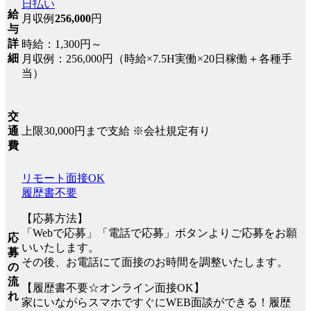
日払い
給
月収例
256,000
円
与
詳
時給：1,300円～
細
月収例：256,000円（時給×7.5H実働×20日稼働＋各種手
当）
交
上限30,000円まで支給 ※会社規定有り
通
費
リモート面接OK
履歴書不要
【応募方法】
「Webで応募」「電話で応募」ボタンよりご応募をお願
応
いいたします。
募
その後、お電話にて面接のお時間を調整いたします。
の
流
【履歴書不要☆オンライン面接OK】
れ
家にいながらスマホですぐにWEB面談ができる！履歴