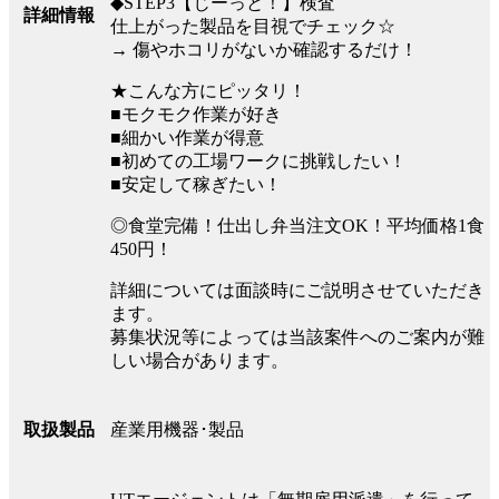
◆STEP3【じーっと！】検査
詳細情報
仕上がった製品を目視でチェック☆
→ 傷やホコリがないか確認するだけ！
★こんな方にピッタリ！
■モクモク作業が好き
■細かい作業が得意
■初めての工場ワークに挑戦したい！
■安定して稼ぎたい！
◎食堂完備！仕出し弁当注文OK！平均価格1食
450円！
詳細については面談時にご説明させていただき
ます。
募集状況等によっては当該案件へのご案内が難
しい場合があります。
産業用機器･製品
取扱製品