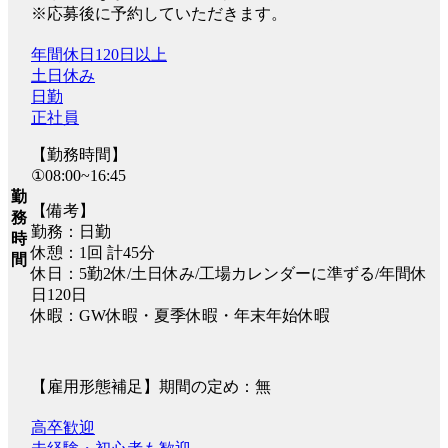
※応募後に予約していただきます。
年間休日120日以上
土日休み
日勤
正社員
【勤務時間】
①08:00~16:45
勤
【備考】
務
勤務：日勤
時
休憩：1回 計45分
間
休日：5勤2休/土日休み/工場カレンダーに準ずる/年間休
日120日
休暇：GW休暇・夏季休暇・年末年始休暇
【雇用形態補足】期間の定め：無
高卒歓迎