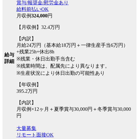
賞与/報奨金/慰労金あり
給料前払いOK
月収例
324,000
円
【月収例】32.4万円
【内訳】
月給24万円（基本給18万円＋一律生産手当6万円）
+残業25h+休出8h
給与
※残業・休日出勤手当含む
詳細
※残業時間は、配属先により異なります。
※生産状況により休日出勤の可能性あり
【年収例】
395.2万円
【内訳】
月収例×12ヶ月＋夏季賞与30,000円＋冬季賞与30,000
円
大量募集
リモート面接OK