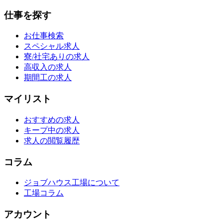
仕事を探す
お仕事検索
スペシャル求人
寮/社宅ありの求人
高収入の求人
期間工の求人
マイリスト
おすすめの求人
キープ中の求人
求人の閲覧履歴
コラム
ジョブハウス工場について
工場コラム
アカウント