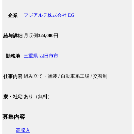
フジアルテ株式会社 EG
企業
月収例
324,000
円
給与詳細
三重県
四日市市
勤務地
組み立て・塗装 / 自動車系工場 / 交替制
仕事内容
あり（無料）
寮・社宅
募集内容
高収入