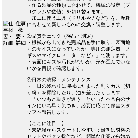
・作る製品の種類に合わせて、機械の設定（プ
ログラムや数値）を切り替えます。
・加工に使う工具（ドリルや刃など）を、摩耗
仕事
に合わせて新しいものに交換・調整します。
概
③品質チェック（検品・測定）
要・
・機械から出てきた完成品を手に取り、図面通
詳細
りのサイズになっているか「専用の測定器（ノ
ギスやマイクロメーターなど）」で測ります。
・表面にキズや汚れがないか、形が歪んでいな
いかを目視で確認します。
④日常の清掃・メンテナンス
・一日の終わりに機械にたまった削りカス（切
り粉）を掃除したり、油を差したりします。
・「いつもと動きが違う」といった不具合のサ
インにいち早く気づき、必要に応じて保全スタ
ッフへ報告します。
【ここに注目！】
・未経験からスタートしやすい：最初は材料の
セットやボタン操作など、簡単な作業から始め