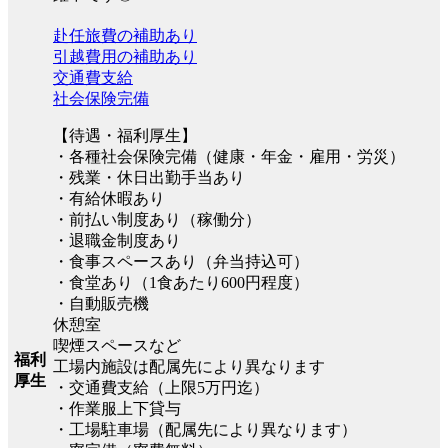
赴任旅費の補助あり
引越費用の補助あり
交通費支給
社会保険完備
【待遇・福利厚生】
・各種社会保険完備（健康・年金・雇用・労災）
・残業・休日出勤手当あり
・有給休暇あり
・前払い制度あり（稼働分）
・退職金制度あり
・食事スペースあり（弁当持込可）
・食堂あり（1食あたり600円程度）
・自動販売機
休憩室
喫煙スペースなど
福利
工場内施設は配属先により異なります
厚生
・交通費支給（上限5万円迄）
・作業服上下貸与
・工場駐車場（配属先により異なります）