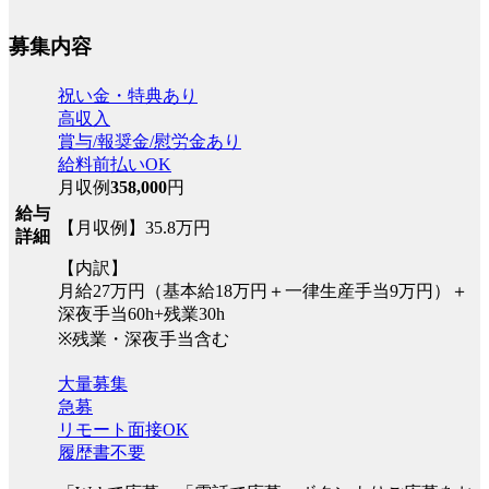
募集内容
祝い金・特典あり
高収入
賞与/報奨金/慰労金あり
給料前払いOK
月収例
358,000
円
給与
【月収例】35.8万円
詳細
【内訳】
月給27万円（基本給18万円＋一律生産手当9万円）＋
深夜手当60h+残業30h
※残業・深夜手当含む
大量募集
急募
リモート面接OK
履歴書不要