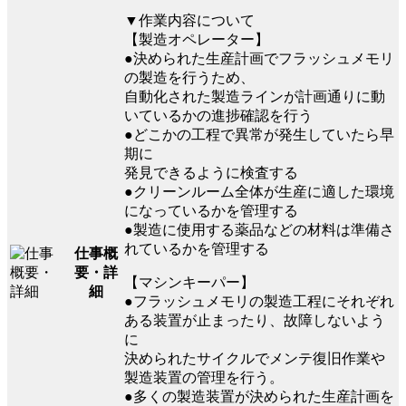
▼作業内容について
【製造オペレーター】
●決められた生産計画でフラッシュメモリ
の製造を行うため、
自動化された製造ラインが計画通りに動
いているかの進捗確認を行う
●どこかの工程で異常が発生していたら早
期に
発見できるように検査する
●クリーンルーム全体が生産に適した環境
になっているかを管理する
●製造に使用する薬品などの材料は準備さ
れているかを管理する
仕事概
要・詳
【マシンキーパー】
細
●フラッシュメモリの製造工程にそれぞれ
ある装置が止まったり、故障しないよう
に
決められたサイクルでメンテ復旧作業や
製造装置の管理を行う。
●多くの製造装置が決められた生産計画を