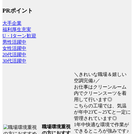
PRポイント
大手企業
福利厚生充実
U・Iターン歓迎
男性活躍中
女性活躍中
20代活躍中
30代活躍中
＼きれいな職場＆嬉しい
空調完備♪／
お仕事はクリーンルーム
内でクリーンスーツを着
用して行います◎
こちらの工場では、気温
が年中23℃～25℃と一定に
管理されています◎
1年中快適な環境で作業が
職場環境重視
できるところが強みです♪
の方におすす