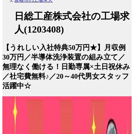
彦根市の工場求人
日総工産株式会社の工場求
人(1203408)
【うれしい入社特典50万円★】月収例
30万円／半導体洗浄装置の組み立て／
無理なく働ける！日勤専属×土日祝休み
／社宅費無料♪／20～40代男女スタッフ
活躍中☆