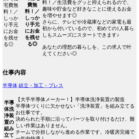
料！／生活費をグッと抑えられるので、
費無
趣味や貯金など好きなことに使えるお金
料！／
を増やせます◎
しっか
さらに、テレビや冷蔵庫などの家電も最
り手元
初から付いているので、初めての1人暮ら
にお金
しもスムーズにスタートできます♪
を残せ
る◎
あなたの理想の暮らしを、この求人で叶
えてください◎
仕事内容
半導体
組立・加工・プレス
【大手半導体メーカー！】半導体洗浄装置の製造
半導
半導体づくりに欠かせない「洗浄装置」を組み立てる
体洗
お仕事です。
浄装
決められた手順に沿ってパーツを取り付けるだけ、難
置の
しい作業はありません。
組み
チームで分担しながら進める作業です。冷暖房完備で
立て
一年中快適！