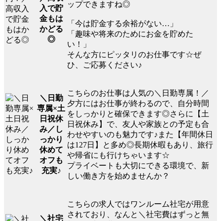
ップできますね◎
入で貯
金もは
「今は貯金する余裕がない…」
かどる
「趣味や将来のためにお金を貯めた
◎
い！」
そんな方にピッタリのお仕事です☆ぜ
ひ、ご応募ください♪
こちらのお仕事は人気の＼日勤専属！／
＼日勤
夕方にはお仕事が終わるので、自分時間
専属×土
をしっかりと確保できます◎さらに【土
日祝休
日祝休み】で、友人や家族との予定も合
み／し
わせやすいのも魅力です♪また【年間休日
っかり
は127日】と多め◎長期休暇もあり、旅行
休めて
や帰省にも行けちゃいます☆
オフも
プライベートも大切にできる環境で、新
充実♪
しい働き方を始めませんか？
こちらの求人ではワンルーム社宅が用意
されており、なんと＼社宅費はずっと無
＼社宅