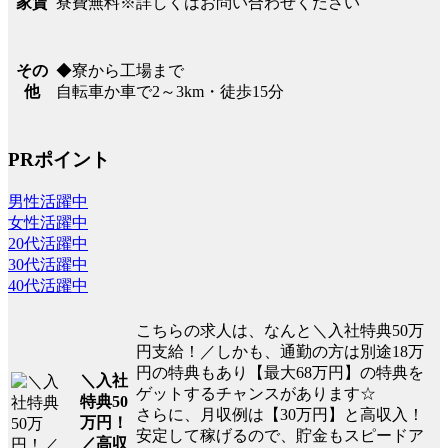
寮費無料※詳しくはお問い合わせください
家賃
◆寮から工場まで
その
自転車か車で2～3km・徒歩15分
他
PRポイント
男性活躍中
女性活躍中
20代活躍中
30代活躍中
40代活躍中
こちらの求人は、なんと＼入社特典50万
円支給！／しかも、通勤の方は別途18万
円の特典もあり【最大68万円】の特典を
＼入社
ゲットするチャンスがあります☆
特典50
さらに、月収例は【30万円】と高収入！
万円！
安定して稼げるので、貯金もスピードア
／高収