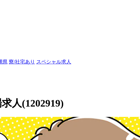
縄県
寮/社宅あり
スペシャル求人
人(1202919)