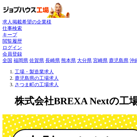
求人掲載希望の企業様
仕事検索
キープ
閲覧履歴
ログイン
会員登録
全国
福岡県
佐賀県
長崎県
熊本県
大分県
宮崎県
鹿児島県
沖
工場・製造業求人
鹿児島県の工場求人
さつま町の工場求人
株式会社BREXA Nextの工場求