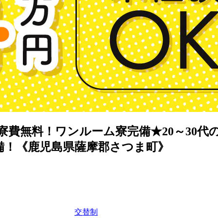
寮費無料！ワンルーム寮完備★20～30代
備！《鹿児島県薩摩郡さつま町》
交替制