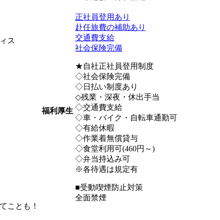
正社員登用あり
赴任旅費の補助あり
交通費支給
ィス
社会保険完備
★自社正社員登用制度
◇社会保険完備
◇日払い制度あり
◇残業・深夜・休出手当
◇交通費支給
福利厚生
◇車・バイク・自転車通勤可
◇有給休暇
◇作業着無償貸与
◇食堂利用可(460円～)
◇弁当持込み可
※各待遇は規定有
■受動喫煙防止対策
全面禁煙
てことも！