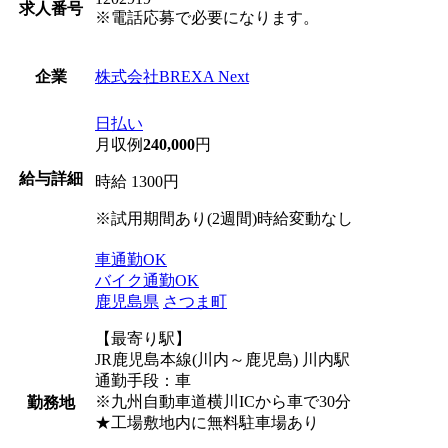
求人番号
※電話応募で必要になります。
株式会社BREXA Next
企業
日払い
月収例
240,000
円
給与詳細
時給 1300円
※試用期間あり(2週間)時給変動なし
車通勤OK
バイク通勤OK
鹿児島県
さつま町
【最寄り駅】
JR鹿児島本線(川内～鹿児島) 川内駅
通勤手段：車
※九州自動車道横川ICから車で30分
勤務地
★工場敷地内に無料駐車場あり