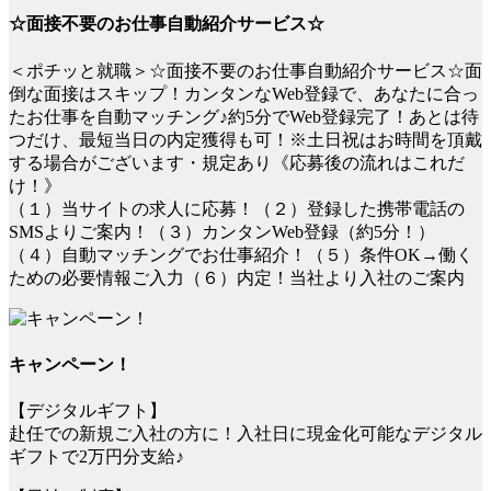
☆面接不要のお仕事自動紹介サービス☆
＜ポチッと就職＞☆面接不要のお仕事自動紹介サービス☆面
倒な面接はスキップ！カンタンなWeb登録で、あなたに合っ
たお仕事を自動マッチング♪約5分でWeb登録完了！あとは待
つだけ、最短当日の内定獲得も可！※土日祝はお時間を頂戴
する場合がございます・規定あり《応募後の流れはこれだ
け！》
（１）当サイトの求人に応募！（２）登録した携帯電話の
SMSよりご案内！（３）カンタンWeb登録（約5分！）
（４）自動マッチングでお仕事紹介！（５）条件OK→働く
ための必要情報ご入力（６）内定！当社より入社のご案内
キャンペーン！
【デジタルギフト】
赴任での新規ご入社の方に！入社日に現金化可能なデジタル
ギフトで2万円分支給♪