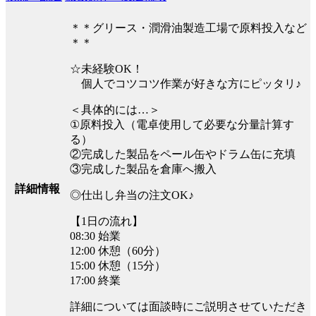
＊＊グリース・潤滑油製造工場で原料投入など
＊＊
☆未経験OK！
個人でコツコツ作業が好きな方にピッタリ♪
＜具体的には…＞
①原料投入（電卓使用して必要な分量計算す
る）
②完成した製品をペール缶やドラム缶に充填
③完成した製品を倉庫へ搬入
詳細情報
◎仕出し弁当の注文OK♪
【1日の流れ】
08:30 始業
12:00 休憩（60分）
15:00 休憩（15分）
17:00 終業
詳細については面談時にご説明させていただき