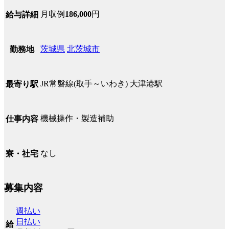
月収例
186,000
円
給与詳細
茨城県
北茨城市
勤務地
JR常磐線(取手～いわき) 大津港駅
最寄り駅
機械操作・製造補助
仕事内容
なし
寮・社宅
募集内容
週払い
日払い
給