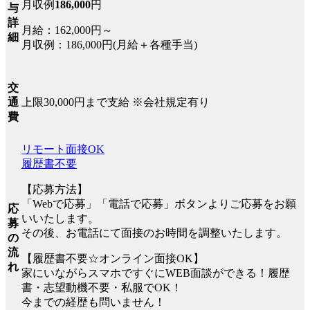
月収例
186,000
円
与
詳
月給：162,000円～
細
月収例：186,000円(月給＋各種手当)
交
上限30,000円まで支給 ※会社規定有り
通
費
リモート面接OK
履歴書不要
【応募方法】
「Webで応募」「電話で応募」ボタンよりご応募をお願
応
いいたします。
募
その後、お電話にて面接のお時間を調整いたします。
の
流
【履歴書不要☆オンライン面接OK】
れ
家にいながらスマホですぐにWEB面談ができる！履歴
書・志望動機不要・私服でOK！
今までの経歴も問いません！