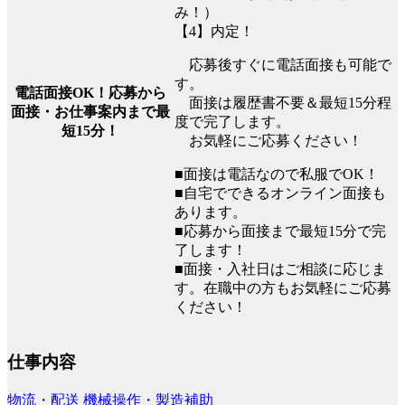
み！）
【4】内定！
応募後すぐに電話面接も可能で
す。
電話面接OK！応募から
面接は履歴書不要＆最短15分程
面接・お仕事案内まで最
度で完了します。
短15分！
お気軽にご応募ください！
■面接は電話なので私服でOK！
■自宅でできるオンライン面接も
あります。
■応募から面接まで最短15分で完
了します！
■面接・入社日はご相談に応じま
す。在職中の方もお気軽にご応募
ください！
仕事内容
物流・配送
機械操作・製造補助