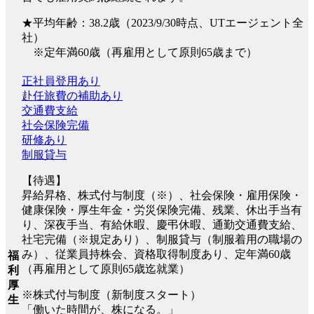
★平均年齢：38.2歳（2023/9/30時点、UTエージェント全
社）
※定年満60歳（再雇用として原則65歳まで）
正社員登用あり
赴任旅費の補助あり
交通費支給
社会保険完備
研修あり
制服貸与
【待遇】
昇給昇格、株式付与制度（※）、社会保険・雇用保険・
健康保険・厚生年金・労災保険完備、残業、休出手当有
り、深夜手当、有給休暇、慶弔休暇、通勤交通費支給、
社宅完備（※規定あり）、制服貸与（制服着用の職場の
み）、従業員持株会、資格取得制度あり、定年満60歳
福
（再雇用として原則65歳迄就業）
利
厚
※株式付与制度（新制度スタート）
生
「働いた時間が、株になる。」