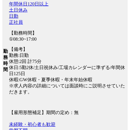
年間休日120日以上
土日休み
日勤
正社員
【勤務時間】
①08:30~17:00
【備考】
勤
勤務:日勤
務
休憩:2回 計75分
時
休日:5勤2休/土日祝休み/工場カレンダーに準ずる/年間休
間
日125日
休暇:GW休暇・夏季休暇・年末年始休暇
※求人内容の詳細については面談時にご説明させていた
だきます。
【雇用形態補足】期間の定め：無
未経験・初心者も歓迎