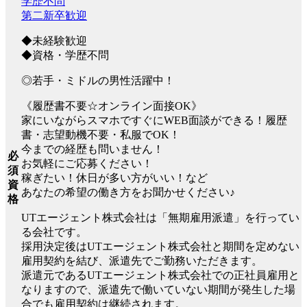
学歴不問
第二新卒歓迎
◆未経験歓迎
◆資格・学歴不問
◎若手・ミドルの男性活躍中！
《履歴書不要☆オンライン面接OK》
家にいながらスマホですぐにWEB面談ができる！履歴
書・志望動機不要・私服でOK！
今までの経歴も問いません！
必
お気軽にご応募ください！
須
稼ぎたい！休日が多い方がいい！など
資
あなたの希望の働き方をお聞かせください♪
格
UTエージェント株式会社は「無期雇用派遣」を行ってい
る会社です。
採用決定後はUTエージェント株式会社と期間を定めない
雇用契約を結び、派遣先でご勤務いただきます。
派遣元であるUTエージェント株式会社での正社員雇用と
なりますので、派遣先で働いていない期間が発生した場
合でも雇用契約は継続されます。