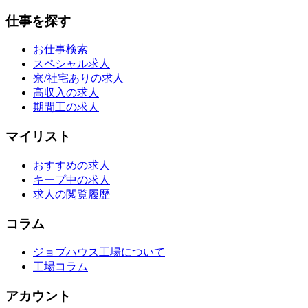
仕事を探す
お仕事検索
スペシャル求人
寮/社宅ありの求人
高収入の求人
期間工の求人
マイリスト
おすすめの求人
キープ中の求人
求人の閲覧履歴
コラム
ジョブハウス工場について
工場コラム
アカウント