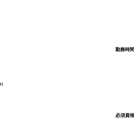
勤務時
8Ｈ
必須資