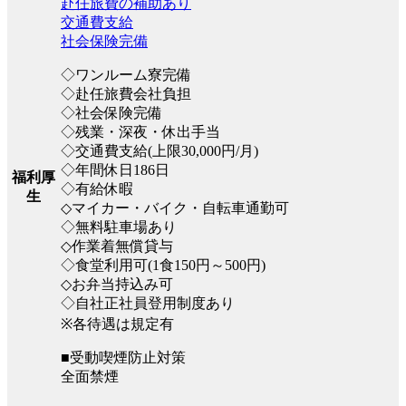
赴任旅費の補助あり
交通費支給
社会保険完備
◇ワンルーム寮完備
◇赴任旅費会社負担
◇社会保険完備
◇残業・深夜・休出手当
◇交通費支給(上限30,000円/月)
◇年間休日186日
福利厚
◇有給休暇
生
◇マイカー・バイク・自転車通勤可
◇無料駐車場あり
◇作業着無償貸与
◇食堂利用可(1食150円～500円)
◇お弁当持込み可
◇自社正社員登用制度あり
※各待遇は規定有
■受動喫煙防止対策
全面禁煙