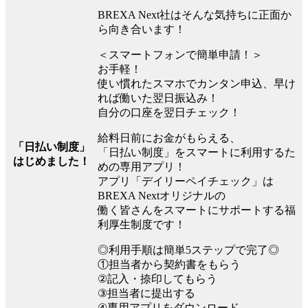
BREXA Next社はそんな気持ちに正面か
ら向き合います！
＜スマートフォンで簡単申請！＞
お手軽！
使い慣れたスマホでカンタン申込、早け
れば働いた翌日振込み！
自分の口座を翌日チェック！
給料日前にお金がもらえる、
「日払い制度」
「日払い制度」をスマートに利用するた
はじめました！
めの専用アプリ！
アプリ「デイリーペイチェック」は
BREXA Nextオリジナルの
働く皆さんをスマートにサポートする福
利厚生制度です！
◎利用手順は簡単5ステップで完了◎
①担当者から契約書をもらう
②記入・捺印してもらう
③担当者に提出する
④専用アプリをダウンロード