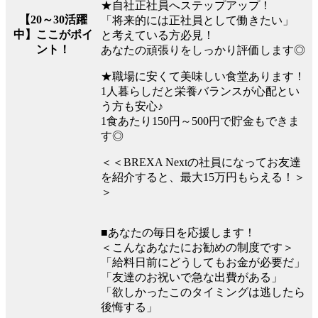
★自社正社員へステップアップ！
【20～30活躍
「将来的には正社員として働きたい」
中】ここがポイ
と考えている方必見！
ント！
あなたの頑張りをしっかり評価します◎
★職場に安くて美味しい食堂あります！
1人暮らしだと栄養バランスが心配とい
う方も安心♪
1食あたり150円～500円で貯金もできま
す◎
＜＜BREXA Nextの社員になってお友達
を紹介すると、最大15万円もらえる！＞
＞
■あなたの毎日を応援します！
＜こんなあなたにお勧めの制度です＞
「給料日前にどうしてもお金が必要だ」
「友達のお祝いで急な出費がある」
「欲しかったこのタイミングは逃したら
後悔する」