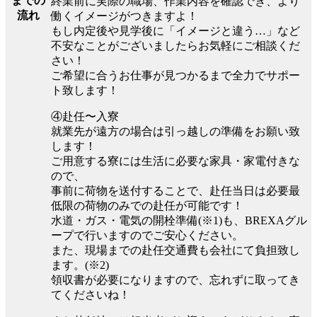
までの
終業前に実際の職場、作業内容を確認でき、より
流れ
働くイメージがつきますよ！
もし内定後や見学後に「イメージと違う…」など
不安なことがございましたらお気軽にご相談くだ
さい！
ご希望に合うお仕事が見つかるまで全力でサポー
ト致します！
④赴任〜入寮
就業先が遠方の場合は引っ越しの準備をお願い致
します！
ご用意する寮には生活に必要な家具・家電付きな
ので、
事前に荷物を送付することで、赴任当日は必要最
低限の荷物のみでの赴任が可能です！
水道・ガス・電気の開栓準備(※1)も、BREXAグル
ープで行いますのでご安心ください。
また、現場までの赴任交通費も会社にて負担致し
ます。(※2)
領収書が必要になりますので、忘れずに取ってき
てくださいね！