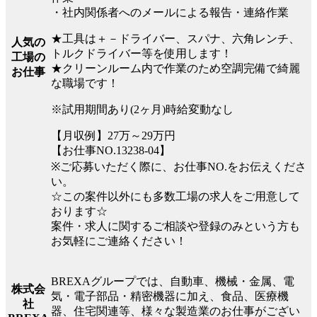
・社内関係者へのメールによる報告・連絡作業
★工具は＋－ドライバー、スパナ、六角レンチ、
人気の
トルクドライバー等を使用します！
工場の
★クリーンルーム内で作業のため空調完備で綺麗
お仕事
な職場です！
※試用期間あり(2ヶ月)時給変動なし
【月収例】27万～29万円
【お仕事NO.13238-04】
※ご応募いただく際に、お仕事NO.をお伝えくださ
い。
☆この案件以外にも多数工場の求人をご用意して
おります☆
案件・求人に関するご相談や登録のみという方も
お気軽にご連絡ください！
BREXAグループでは、自動車、機械・金属、電
株式会
気・電子部品・精密機器に加え、食品、医療機
社
器、住宅関連等、様々な製造業のお仕事がござい