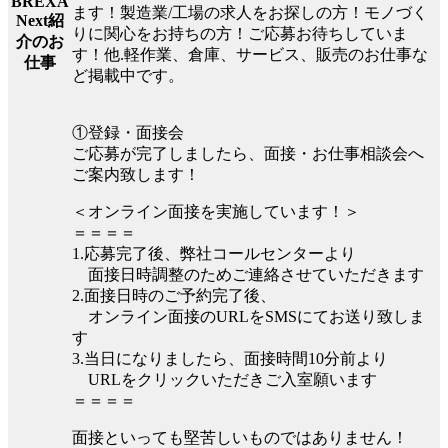
BREXA
ます！製造業/工場の求人をお探しの方！モノづく
Next紹
りに関心をお持ちの方！ご応募お待ちしていま
介のお
す！他.軽作業、倉庫、サービス、販売のお仕事な
仕事
ど掲載中です。
①登録・面接会
ご応募が完了しましたら、面接・お仕事相談会へ
ご案内致します！
＜オンライン面接を実施しています！＞
＝＝＝＝
1.応募完了後、弊社コールセンターより
面接日時調整のためご連絡させていただきます
2.面接日時のご予約完了後、
オンライン面接のURLをSMSにてお送り致しま
す
3.当日になりましたら、面接時間10分前より
URLをクリックいただきご入室願います
＝＝＝＝
面接といっても堅苦しいものではありません！