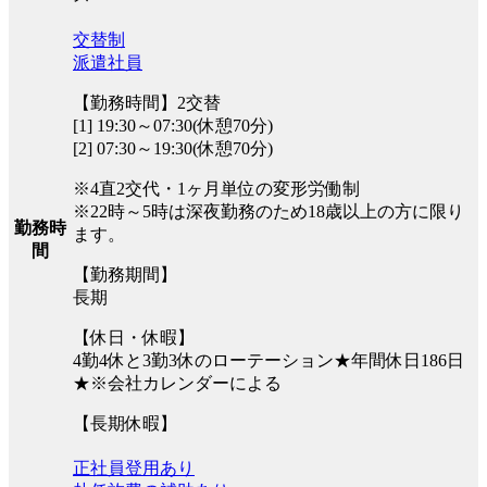
交替制
派遣社員
【勤務時間】2交替
[1] 19:30～07:30(休憩70分)
[2] 07:30～19:30(休憩70分)
※4直2交代・1ヶ月単位の変形労働制
※22時～5時は深夜勤務のため18歳以上の方に限り
勤務時
ます。
間
【勤務期間】
長期
【休日・休暇】
4勤4休と3勤3休のローテーション★年間休日186日
★※会社カレンダーによる
【長期休暇】
正社員登用あり