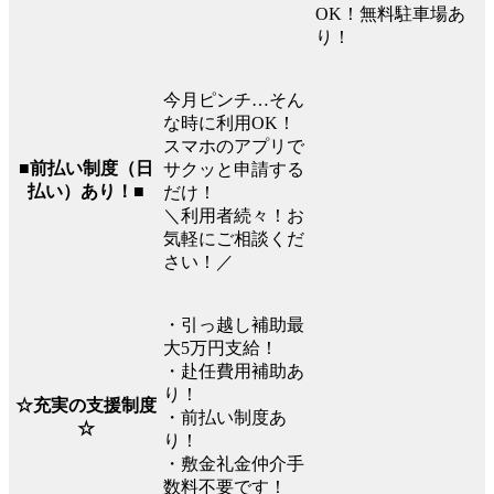
OK！無料駐車場あ
り！
今月ピンチ…そん
な時に利用OK！
スマホのアプリで
■前払い制度（日
サクッと申請する
払い）あり！■
だけ！
＼利用者続々！お
気軽にご相談くだ
さい！／
・引っ越し補助最
大5万円支給！
・赴任費用補助あ
り！
☆充実の支援制度
・前払い制度あ
☆
り！
・敷金礼金仲介手
数料不要です！