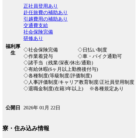
正社員登用あり
赴任旅費の補助あり
引越費用の補助あり
交通費支給
社会保険完備
研修あり
福利厚
◇社会保険完備 ◇日払い制度
生
◇作業着貸与 ◇車・バイク通勤可
◇諸手当（残業/深夜/休出/通勤）
◇有給休暇(6ヶ月以上勤務後付与)
◇各種制度(等級制度/評価制度)
◇人事評価制度/キャリア教育制度/正社員登用制度
◇退職金制度(在籍3年以上) ※各種規定あり
2026年 01月 22日
公開日
寮・住み込み情報