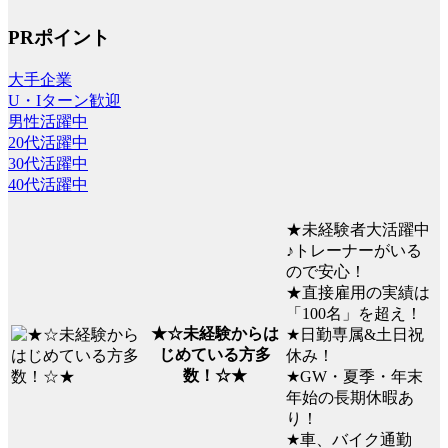
PRポイント
大手企業
U・Iターン歓迎
男性活躍中
20代活躍中
30代活躍中
40代活躍中
★未経験者大活躍中
♪トレーナーがいる
ので安心！
★直接雇用の実績は
「100名」を超え！
★☆未経験からは
★日勤専属&土日祝
じめている方多
休み！
数！☆★
★GW・夏季・年末
年始の長期休暇あ
り！
★車、バイク通勤