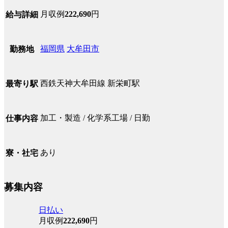
月収例
222,690
円
給与詳細
福岡県
大牟田市
勤務地
西鉄天神大牟田線 新栄町駅
最寄り駅
加工・製造 / 化学系工場 / 日勤
仕事内容
あり
寮・社宅
募集内容
日払い
月収例
222,690
円