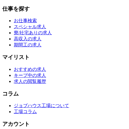
仕事を探す
お仕事検索
スペシャル求人
寮/社宅ありの求人
高収入の求人
期間工の求人
マイリスト
おすすめの求人
キープ中の求人
求人の閲覧履歴
コラム
ジョブハウス工場について
工場コラム
アカウント