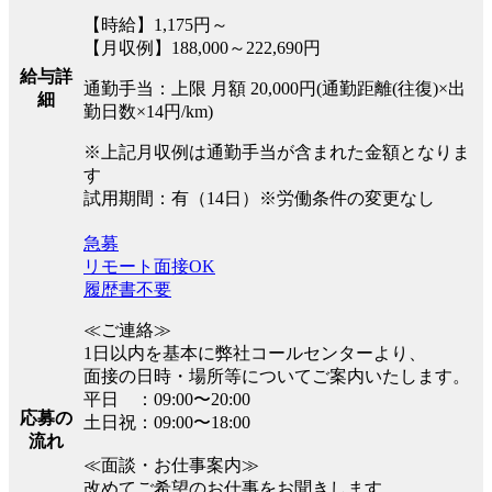
【時給】1,175円～
【月収例】188,000～222,690円
給与詳
通勤手当：上限 月額 20,000円(通勤距離(往復)×出
細
勤日数×14円/km)
※上記月収例は通勤手当が含まれた金額となりま
す
試用期間：有（14日）※労働条件の変更なし
急募
リモート面接OK
履歴書不要
≪ご連絡≫
1日以内を基本に弊社コールセンターより、
面接の日時・場所等についてご案内いたします。
平日 ：09:00〜20:00
応募の
土日祝：09:00〜18:00
流れ
≪面談・お仕事案内≫
改めてご希望のお仕事をお聞きします。