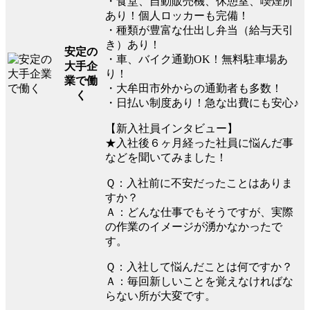
・食堂、自動販売機、休憩室、喫煙所
あり！個人ロッカーも完備！
・種類が豊富な仕出し弁当（給与天引
き）あり！
安定の
・車、バイク通勤OK！無料駐車場あ
大手企
り！
業で働
・大牟田市外からの通勤者も多数！
く
・日払い制度あり！急な出費にも安心♪
【新入社員インタビュー】
★入社後６ヶ月経った社員に悩んだ事
などを聞いてみました！
Ｑ：入社前に不安だったことはありま
すか？
Ａ：どんな仕事でもそうですが、実際
の作業のイメージが湧かなかったで
す。
Ｑ：入社して悩んだことは何ですか？
Ａ：毎回新しいことを覚えなければな
らない所が大変です。