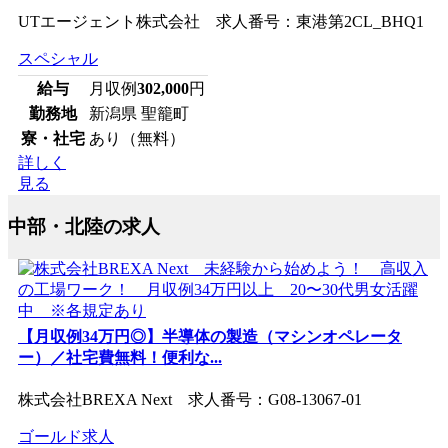
UTエージェント株式会社 求人番号：東港第2CL_BHQ1
スペシャル
給与
月収例
302,000
円
勤務地
新潟県 聖籠町
寮・社宅
あり（無料）
詳しく
見る
中部・北陸の求人
【月収例34万円◎】半導体の製造（マシンオペレータ
ー）／社宅費無料！便利な...
株式会社BREXA Next 求人番号：G08-13067-01
ゴールド求人