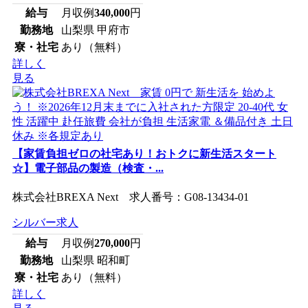
給与
月収例
340,000
円
勤務地
山梨県 甲府市
寮・社宅
あり（無料）
詳しく
見る
【家賃負担ゼロの社宅あり！おトクに新生活スタート
☆】電子部品の製造（検査・...
株式会社BREXA Next 求人番号：G08-13434-01
シルバー求人
給与
月収例
270,000
円
勤務地
山梨県 昭和町
寮・社宅
あり（無料）
詳しく