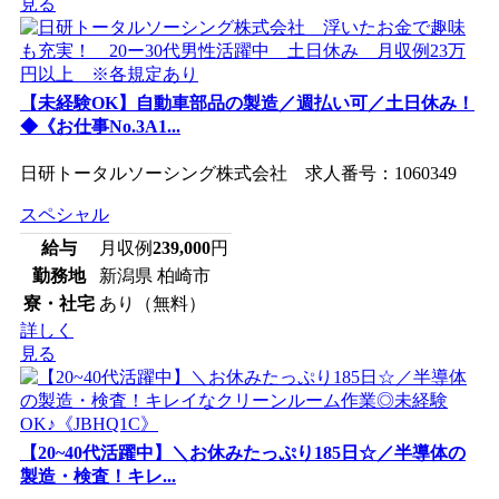
見る
【未経験OK】自動車部品の製造／週払い可／土日休み！
◆《お仕事No.3A1...
日研トータルソーシング株式会社 求人番号：1060349
スペシャル
給与
月収例
239,000
円
勤務地
新潟県 柏崎市
寮・社宅
あり（無料）
詳しく
見る
【20~40代活躍中】＼お休みたっぷり185日☆／半導体の
製造・検査！キレ...