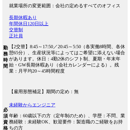
就業場所の変更範囲：会社の定めるすべてのオフィス
長期休暇あり
年間休日120日以上
交替制
正社員
【2交替】8:45～17:50／20:45～5:50（各実働8時間、各休
勤
憩65分）、生産状況等によってはご希望に添えない場合
務
があります。休日：4勤2休のシフト制、夏期・年末年
時
始・GW長期休暇あり（会社カレンダーによる）。残
間
業：月平均20～45時間程度
【雇用形態補足】期間の定め：無
未経験からエンジニア
必
年齢：60歳以下の方（定年制のため）、学歴：不問、業
須
務経験：未経験OK、歓迎要件：製造職のご経験をお持
資
ちの方
格