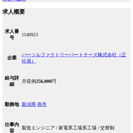
求人概要
求人番
1140923
号
パーソルファクトリーパートナーズ株式会社（正
企業
社員）
給与詳
月収例
256,000
円
細
新潟県
燕市
勤務地
仕事内
製造エンジニア / 家電系工場系工場 / 交替制
容