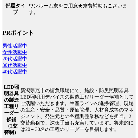
ワンルーム寮をご用意★寮費補助もございま
部屋タイ
す。
プ
PRポイント
男性活躍中
女性活躍中
20代活躍中
30代活躍中
40代活躍中
LED照
新潟県燕市の請負職場にて、施設・防災照明器具、
明器具
LED照明用デバイスの製造工程リーダー候補として
の製造
ご活躍いただきます。生産ラインの進捗管理、現場
工程リ
の生産・安全・品質・原価管理、人材育成等のマネ
ーダー
ジメント、発注元との各種調整業務などを担当。2
候補
交替勤務で、深夜手当も充実しています。将来的に
（2交
は20～30名の工程のリーダーを目指します。
替制）