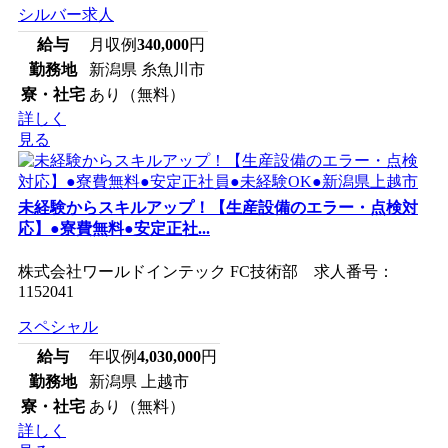
シルバー求人
給与
月収例
340,000
円
勤務地
新潟県 糸魚川市
寮・社宅
あり（無料）
詳しく
見る
未経験からスキルアップ！【生産設備のエラー・点検対
応】●寮費無料●安定正社...
株式会社ワールドインテック FC技術部 求人番号：
1152041
スペシャル
給与
年収例
4,030,000
円
勤務地
新潟県 上越市
寮・社宅
あり（無料）
詳しく