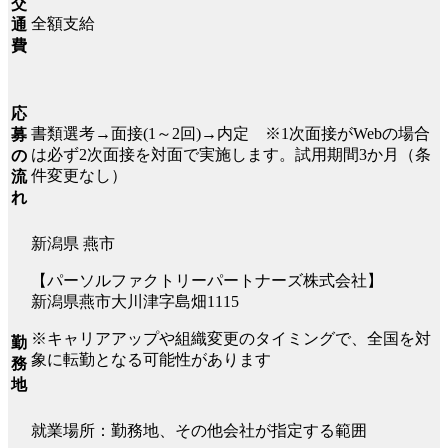
交
全額支給
通
費
応
書類選考→面接(1～2回)→内定 ※1次面接がWebの場合
募
は必ず2次面接を対面で実施します。試用期間3か月（条
の
件変更なし）
流
れ
新潟県 燕市
【パーソルファクトリーパートナーズ株式会社】
新潟県燕市大川津字島畑1115
※キャリアアップや組織変更のタイミングで、全国を対
勤
象に転勤となる可能性があります
務
地
就業場所：勤務地、その他会社が指定する範囲