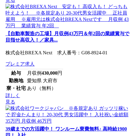
見る
【自動車製造の工場】月収例43万円＆年2回の業績賞与で
目指せ高収入！／家具...
株式会社BREXA Next 求人番号：G08-8924-01
プレミア求人
給与
月収例
430,000
円
勤務地
愛知県 大府市
寮・社宅
あり（無料）
詳しく
見る
39歳までの方活躍中！ ワンルーム寮費無料♪ 高時給1900
円！ 入社...