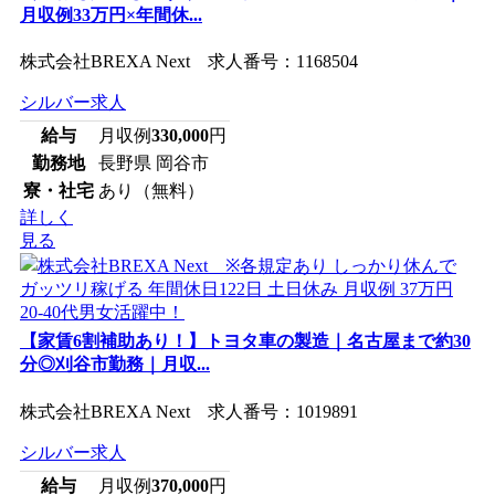
月収例33万円×年間休...
株式会社BREXA Next 求人番号：1168504
シルバー求人
給与
月収例
330,000
円
勤務地
長野県 岡谷市
寮・社宅
あり（無料）
詳しく
見る
【家賃6割補助あり！】トヨタ車の製造｜名古屋まで約30
分◎刈谷市勤務｜月収...
株式会社BREXA Next 求人番号：1019891
シルバー求人
給与
月収例
370,000
円