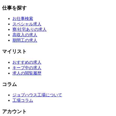
仕事を探す
お仕事検索
スペシャル求人
寮/社宅ありの求人
高収入の求人
期間工の求人
マイリスト
おすすめの求人
キープ中の求人
求人の閲覧履歴
コラム
ジョブハウス工場について
工場コラム
アカウント