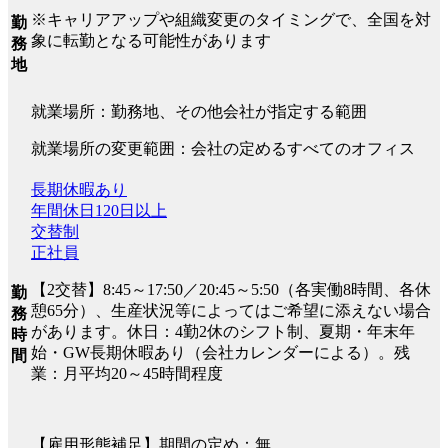
※キャリアアップや組織変更のタイミングで、全国を対
勤
象に転勤となる可能性があります
務
地
就業場所：勤務地、その他会社が指定する範囲
就業場所の変更範囲：会社の定めるすべてのオフィス
長期休暇あり
年間休日120日以上
交替制
正社員
【2交替】8:45～17:50／20:45～5:50（各実働8時間、各休
勤
憩65分）、生産状況等によってはご希望に添えない場合
務
があります。休日：4勤2休のシフト制、夏期・年末年
時
始・GW長期休暇あり（会社カレンダーによる）。残
間
業：月平均20～45時間程度
【雇用形態補足】期間の定め：無