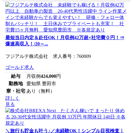
最短当日内定＆赴任OK！月収例42万超×社宅費０円！⇒
爆速高収入！/20～...
フジアルテ株式会社 求人番号：760009
ゴールド求人
給与
月収例
424,000
円
勤務地
愛知県 豊田市
寮・社宅
あり（無料）
詳しく
見る
＼旅行も貯金も叶う♪／未経験OK！シンプル目視検査｜