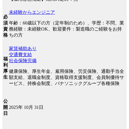
未経験からエンジニア
必
年齢：60歳以下の方（定年制のため）、学歴：不問、業
須
務経験：未経験OK、歓迎要件：製造職のご経験をお持
資
ちの方
格
家賃補助あり
交通費支給
福
社会保険完備
利
厚
健康保険、厚生年金、雇用保険、労災保険、通勤手当全
生
額支給、退職金制度、資格取得支援制度、会員制優待サ
ービス、持株会制度、パナソニックグループ各種保険
公
2025年 10月 31日
開
日