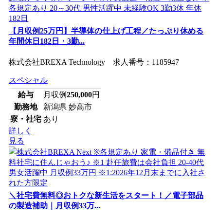
【月収例25万円】半導体の仕上げ工程／たっぷり休める
年間休日182日・3勤...
株式会社BREXA Technology 求人番号：1185947
スペシャル
給与
月収例
250,000
円
勤務地
新潟県 妙高市
寮・社宅
あり
詳しく
見る
＼社宅費無料◎おトクな新生活をスタート！／電子部品
の製造補助｜月収例33万...