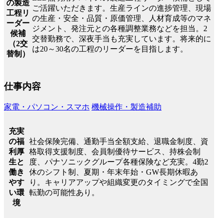
の製造
ご活躍いただきます。生産ラインの進捗管理、現場
工程リ
の生産・安全・品質・原価管理、人材育成等のマネ
ーダー
ジメント、発注元との各種調整業務などを担当。2
候補
交替勤務で、深夜手当も充実しています。将来的に
（2交
は20～30名の工程のリーダーを目指します。
替制）
仕事内容
家電・パソコン・スマホ
機械操作・製造補助
充実
社会保険完備、通勤手当全額支給、退職金制度、資
の福
格取得支援制度、会員制優待サービス、持株会制
利厚
度、パナソニックグループ各種保険など充実。4勤2
生と
休のシフト制、夏期・年末年始・GW長期休暇あ
働き
り。キャリアアップや組織変更のタイミングで全国
やす
転勤の可能性あり。
い環
境