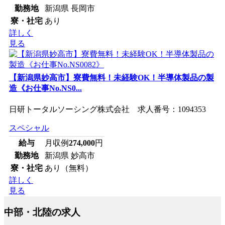
勤務地
新潟県 長岡市
寮・社宅
あり
詳しく
見る
【新潟県妙高市】寮費無料！未経験OK！半導体製品の製
造《お仕事No.NS0...
日研トータルソーシング株式会社 求人番号：1094353
スペシャル
給与
月収例
274,000
円
勤務地
新潟県 妙高市
寮・社宅
あり（無料）
詳しく
見る
中部・北陸の求人