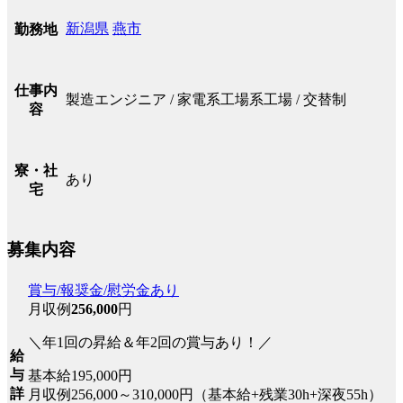
新潟県
燕市
勤務地
仕事内
製造エンジニア / 家電系工場系工場 / 交替制
容
寮・社
あり
宅
募集内容
賞与/報奨金/慰労金あり
月収例
256,000
円
＼年1回の昇給＆年2回の賞与あり！／
給
与
基本給195,000円
詳
月収例256,000～310,000円（基本給+残業30h+深夜55h）