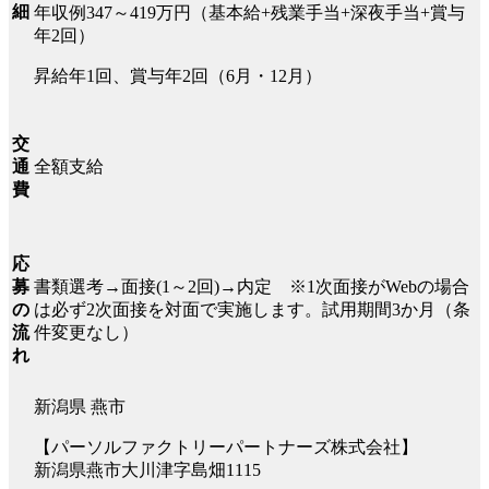
細
年収例347～419万円（基本給+残業手当+深夜手当+賞与
年2回）
昇給年1回、賞与年2回（6月・12月）
交
全額支給
通
費
応
書類選考→面接(1～2回)→内定 ※1次面接がWebの場合
募
は必ず2次面接を対面で実施します。試用期間3か月（条
の
件変更なし）
流
れ
新潟県 燕市
【パーソルファクトリーパートナーズ株式会社】
新潟県燕市大川津字島畑1115