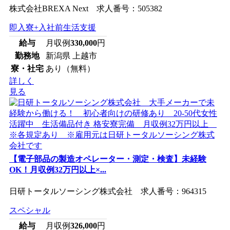
株式会社BREXA Next 求人番号：505382
即入寮+入社前生活支援
給与
月収例
330,000
円
勤務地
新潟県 上越市
寮・社宅
あり（無料）
詳しく
見る
【電子部品の製造オペレーター・測定・検査】未経験
OK！月収例32万円以上×...
日研トータルソーシング株式会社 求人番号：964315
スペシャル
給与
月収例
326,000
円