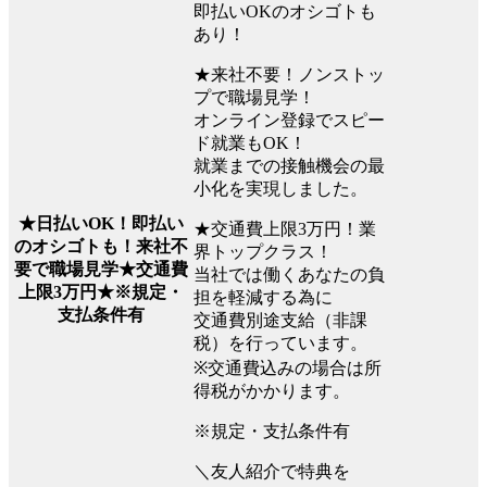
即払いOKのオシゴトも
あり！
★来社不要！ノンストッ
プで職場見学！
オンライン登録でスピー
ド就業もOK！
就業までの接触機会の最
小化を実現しました。
★日払いOK！即払い
★交通費上限3万円！業
のオシゴトも！来社不
界トップクラス！
要で職場見学★交通費
当社では働くあなたの負
上限3万円★※規定・
担を軽減する為に
支払条件有
交通費別途支給（非課
税）を行っています。
※交通費込みの場合は所
得税がかかります。
※規定・支払条件有
＼友人紹介で特典を