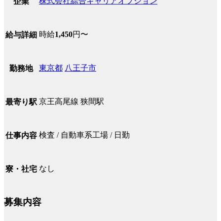
株式会社綜合キャリアオプション
企業
時給
1,450
円〜
給与詳細
東京都
八王子市
勤務地
京王高尾線 狭間駅
最寄り駅
検査 / 自動車系工場 / 日勤
仕事内容
なし
寮・社宅
募集内容