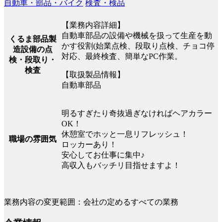
自動車・部品・バイク
検査・検品
【業務内容詳細】
自動車部品の設備や機械を扱って生産を動
くるま部品製
かす役割(始業点検、段取り点検、チョコ停
造設備の点
対応、最終検査、簡単なPC作業。
検・段取り・
検査
【取扱製品情報】
自動車部品
明るすぎたり奇抜過ぎなければヘアカラー
OK！
休憩室でホッと一息リフレッシュ！
職場の雰囲気
ロッカーあり！
安心してお仕事に集中♪
高収入もバッチリ目指せますよ！
業務内容の変更範囲：会社の定めるすべての業務