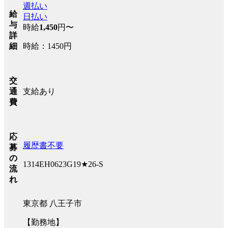
週払い
給
日払い
与
時給
1,450
円〜
詳
時給：1450円
細
交
支給あり
通
費
応
履歴書不要
募
の
1314EH0623G19★26-S
流
れ
東京都 八王子市
【勤務地】