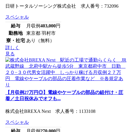
日研トータルソーシング株式会社 求人番号：732096
スペシャル
給与
月収例
403,000
円
勤務地
東京都 羽村市
寮・社宅
あり（無料）
詳しく
見る
【月収例27万円◎】電線やケーブルの部品の組付け・圧
着／土日祝休みでオフも...
株式会社BREXA Next 求人番号：1133108
スペシャル
給与
月収例
270,000
円