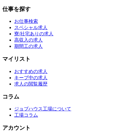
仕事を探す
お仕事検索
スペシャル求人
寮/社宅ありの求人
高収入の求人
期間工の求人
マイリスト
おすすめの求人
キープ中の求人
求人の閲覧履歴
コラム
ジョブハウス工場について
工場コラム
アカウント