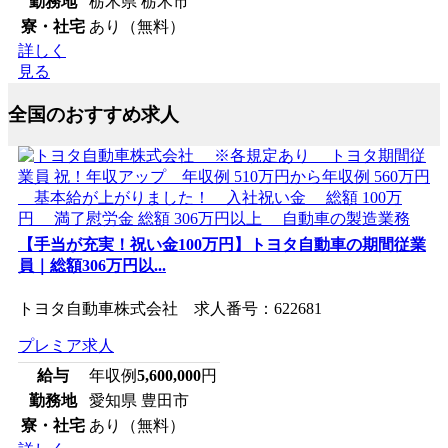
勤務地
栃木県 栃木市
寮・社宅
あり（無料）
詳しく
見る
全国のおすすめ求人
【手当が充実！祝い金100万円】トヨタ自動車の期間従業
員｜総額306万円以...
トヨタ自動車株式会社 求人番号：622681
プレミア求人
給与
年収例
5,600,000
円
勤務地
愛知県 豊田市
寮・社宅
あり（無料）