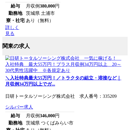
給与
月収例
380,000
円
勤務地
茨城県 土浦市
寮・社宅
あり（無料）
詳しく
見る
関東の求人
＼入社特典最大55万円！／トラクタの組立・溶接など｜
月収例34万円以上でガ...
日研トータルソーシング株式会社 求人番号：335209
シルバー求人
給与
月収例
346,000
円
勤務地
茨城県 つくばみらい市