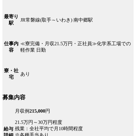
最寄り
JR常磐線(取手～いわき) 南中郷駅
駅
≪寮完備・月収21.5万円・正社員≫化学系工場での
仕事内
軽作業 日勤
容
寮・社
あり
宅
募集内容
月収例
215,000
円
21.5万円～30万円程度
残業：全社平均で月10時間程度
給与
※各種手当あり
詳細