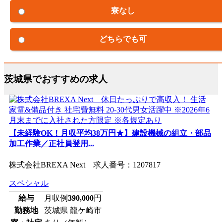
寮なし
どちらでも可
茨城県でおすすめの求人
【未経験OK！月収平均38万円★】建設機械の組立・部品
加工作業／正社員登用...
株式会社BREXA Next 求人番号：1207817
スペシャル
給与
月収例
390,000
円
勤務地
茨城県 龍ケ崎市