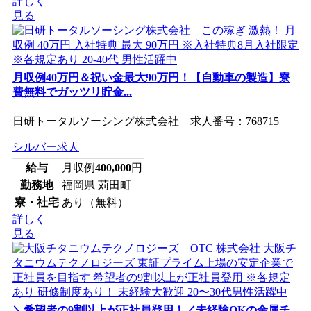
詳しく
見る
月収例40万円＆祝い金最大90万円！【自動車の製造】寮
費無料でガッツリ貯金...
日研トータルソーシング株式会社 求人番号：768715
シルバー求人
給与
月収例
400,000
円
勤務地
福岡県 苅田町
寮・社宅
あり（無料）
詳しく
見る
＼希望者の9割以上が正社員登用！／未経験OKの金属チ