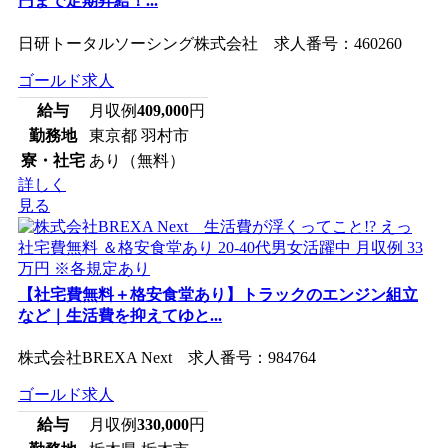
円まで定期昇給！...
日研トータルソーシング株式会社 求人番号：460260
ゴールド求人
給与
月収例
409,000
円
勤務地
東京都 羽村市
寮・社宅
あり（無料）
詳しく
見る
【社宅費無料＋格安食堂あり】トラックのエンジン組立
など｜生活費を抑えてゆと...
株式会社BREXA Next 求人番号：984764
ゴールド求人
給与
月収例
330,000
円