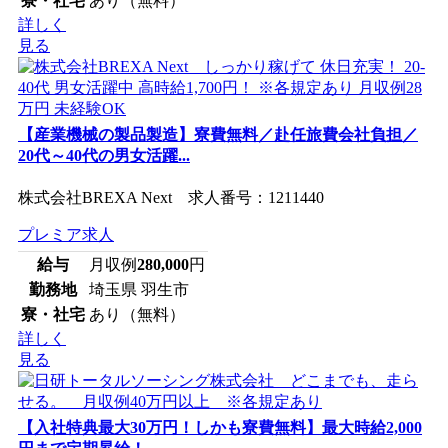
寮・社宅
あり（無料）
詳しく
見る
【産業機械の製品製造】寮費無料／赴任旅費会社負担／
20代～40代の男女活躍...
株式会社BREXA Next 求人番号：1211440
プレミア求人
給与
月収例
280,000
円
勤務地
埼玉県 羽生市
寮・社宅
あり（無料）
詳しく
見る
【入社特典最大30万円！しかも寮費無料】最大時給2,000