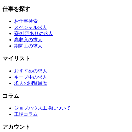
仕事を探す
お仕事検索
スペシャル求人
寮/社宅ありの求人
高収入の求人
期間工の求人
マイリスト
おすすめの求人
キープ中の求人
求人の閲覧履歴
コラム
ジョブハウス工場について
工場コラム
アカウント