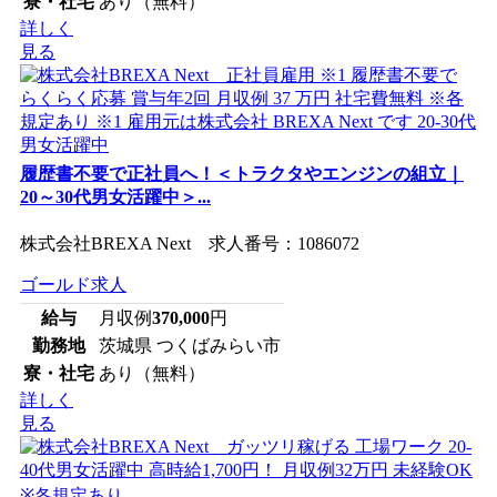
寮・社宅
あり（無料）
詳しく
見る
履歴書不要で正社員へ！＜トラクタやエンジンの組立｜
20～30代男女活躍中＞...
株式会社BREXA Next 求人番号：1086072
ゴールド求人
給与
月収例
370,000
円
勤務地
茨城県 つくばみらい市
寮・社宅
あり（無料）
詳しく
見る