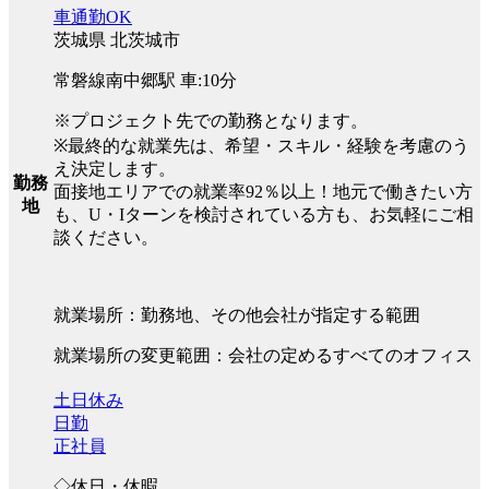
車通勤OK
茨城県 北茨城市
常磐線南中郷駅 車:10分
※プロジェクト先での勤務となります。
※最終的な就業先は、希望・スキル・経験を考慮のう
え決定します。
勤務
面接地エリアでの就業率92％以上！地元で働きたい方
地
も、U・Iターンを検討されている方も、お気軽にご相
談ください。
就業場所：勤務地、その他会社が指定する範囲
就業場所の変更範囲：会社の定めるすべてのオフィス
土日休み
日勤
正社員
◇休日・休暇