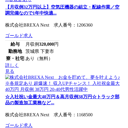
【月収例32万円以上】空気圧機器の組立・配線作業／空
調完備なので1年中快適...
株式会社BREXA Next 求人番号：1206360
ゴールド求人
給与
月収例
320,000
円
勤務地
茨城県 下妻市
寮・社宅
あり（無料）
詳しく
見る
☆入社祝い金最大40万円＆高月収例38万円☆トラック部
品の製造加工業務など...
株式会社BREXA Next 求人番号：1168500
ゴールド求人