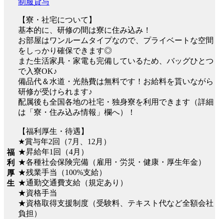
制服貸与
【寮・社宅について】
基本的に、研修の間は寮に住み込み！
お部屋はワンルームタイプなので、プライベートな空間
をしっかり確保できます◎
また生活家具・家電も完備しているため、バッグひとつ
で入寮OK♪
備品代＆水道・光熱費は無料です！お給料を貰いながら
研修が受けられます♪
配属後も全国各地の社宅・独身寮を利用できます（詳細
は「寮・住み込み情報」欄へ）！
【福利厚生・待遇】
★賞与年2回（7月、12月）
★昇給年1回（4月）
福
★各種社会保険完備（雇用・労災・健康・厚生年金）
利
★残業手当（100%支給）
厚
★通勤交通費支給（規定あり）
生
★資格手当
★資格取得支援制度（受験料、テキスト代など全額会社
負担）