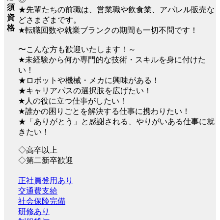
須
★先輩たちの前職は、営業職や飲食業、アパレル販売な
資
どさまざまです。
格
★転職回数や就業ブランクの期間も一切不問です！
〜こんな方も歓迎いたします！～
★未経験から何か専門的な技術・スキルを身に付けた
い！
★ロボットや機械・メカに興味がある！
★キャリアパスの選択肢を広げたい！
★人の役に立つ仕事がしたい！
★誰かの困りごとを解決する仕事に携わりたい！
★「ありがとう」と感謝される、やりがいある仕事に就
きたい！
◇高卒以上
◇第二新卒歓迎
正社員登用あり
交通費支給
社会保険完備
研修あり