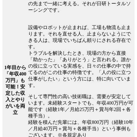
の先まで一緒に考える。それが日研トータルソ
ーシングです。
設備やロボットが止まれば、工場も物流も止ま
ります。それを直せる人、止まらないようにで
きる人は、現場でいちばん頼りにされる存在で
す。
トラブルを解決したとき、現場の方から直接
「助かった」「ありがとう」と言われる。誰か
の役に立っている実感を、日々の仕事の中で持
1年目から
てるのがこの仕事の特徴です。「人の役に立つ
「年収400
仕事がしたい」という方には、特に向いていま
万円」も
す。
可能！安
定した収
そして専門性の高い技術職は、需要が安定して
入とやり
います。未経験スタートでも、年収400万円が可
がいを両
能です（経験1年／月給25万円＋賞与年2回＋各
立
種手当）。
経験を積んだ先輩には、年収800万円（経験10年
／月給40万円＋賞与＋各種手当）という事例も
ございます。※各規定あり