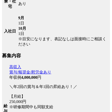
寮・社
あり
宅
9月
1日
10月
入社日
1日
※目安になります、表記なしは面接時にご相談く
ださい
募集内容
高収入
賞与/報奨金/慰労金あり
年収例
4,000,000
円
＼年2回の賞与＆年1回の昇給あり！／
【月給】
250,000円
給
※研修期間中も同額支給
与