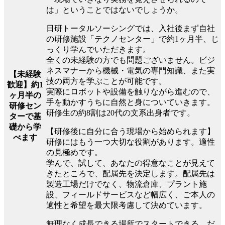
は」ということではないでしょうか。
日研トータルソーシングでは、入社後まず自社
の研修施設「テクノセンター」で約1ヶ月半、じ
っくり学んでいただきます。
全くの未経験の方でも問題ございません。ビジ
ネスマナーから機械・電気の専門知識、また実
【未経験
技の両方を学ぶことが可能です。
歓迎】約1
実際にロボットや設備を触りながら進むので、
ヶ月半の
手を動かすうちに自然と身についていきます。
研修セン
研修生の約8割は20代の文系出身者です。
ターで基
礎から学
【研修後に自分に合う現場から始められます】
べます
研修にはもう一つ大切な役割があります。適性
の見極めです。
学んで、試して、あなたの得意なことが見えて
きたところで、配属先を決定します。配属先は
製造工場だけでなく、物流倉庫、プラント施
設、フィールドサービスなど幅広く、ご本人の
適性と希望を最大限考慮して決めています。
無理なく成長できる場所でスタートできる。だ