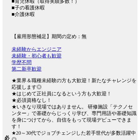
■育児休暇（取得実績多数！）
■子の看護休暇
■介護休暇
【雇用形態補足】期間の定め：無
未経験からエンジニア
未経験・初心者も歓迎
学歴不問
第二新卒歓迎
★業界＆職種未経験の方も大歓迎！新たなチャレンジを
応援します◎
★はじめて正社員になるという方も大歓迎！
★必須資格なし！
★いきなり現場ではありません。 研修施設「テクノセ
ンター」で基礎からじっくり学び、専門用語や基礎知識
を身につけてから、自信をもって現場デビューできま
す！
★20～30代でジョブチェンジした若手世代が多数活躍中
必
◎