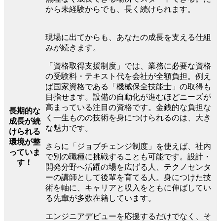
から未経験からでも、長く続けられます。
現場に出てからも、あなたの成長を支える仕組
みが続きます。
「資格取得支援制度」では、業務に必要な資格
の受験料・テキスト代を会社が全額負担。例え
ば国家資格である「機械保全技能士」の取得も
目指せます。設備の自動化が進むほどニーズが
高まっている注目の資格です。金銭的な負担な
長期的な
く一生ものの技術を身につけられるのは、大き
成長が続
な魅力です。
けられる
環境が整
さらに「ジョブチェンジ制度」を使えば、社内
っていま
で別の職種に挑戦することも可能です。設計・
す！
開発分野へ活躍の場を広げる人、テクノセンタ
ーの講師として後輩を育てる人。身につけた技
術を軸に、キャリアと収入をともに伸ばしてい
る先輩が多数在籍しています。
エンジニアデビューを応援するだけでなく、そ