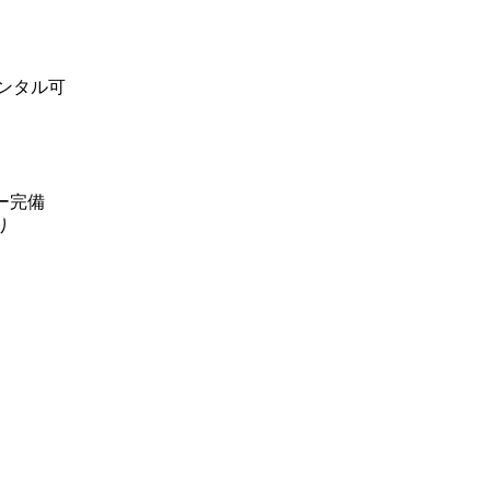
ンタル可
ー完備
り