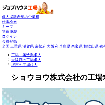
求人掲載希望の企業様
仕事検索
キープ
閲覧履歴
ログイン
会員登録
全国
三重県
滋賀県
京都府
大阪府
兵庫県
奈良県
和歌山県
寮
工場・製造業求人
大阪府の工場求人
堺市の工場求人
ショウヨウ株式会社の工場求人(