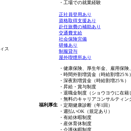
・工場での就業経験
正社員登用あり
資格取得支援あり
赴任旅費の補助あり
交通費支給
社会保険完備
研修あり
ィス
制服貸与
屋外喫煙所あり
・健康保険、厚生年金、雇用保
・時間外割増賃金（時給割増25％
・深夜割増賃金（時給割増25％）
・昇給・賞与制度
・退職金制度（ショウヨウに在籍
・無料のキャリアコンサルティン
福利厚生
・定期健康診断（年1回）
・週払いOK（規定あり）
・有給休暇制度
・産休育休制度
・介護休暇制度