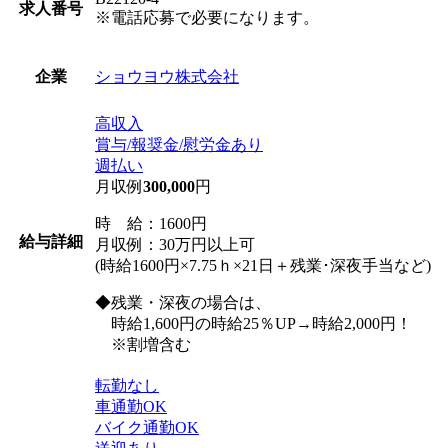
求人番号
※電話応募で必要になります。
ショウヨウ株式会社
企業
高収入
賞与/報奨金/慰労金あり
週払い
月収例
300,000
円
時 給：1600円
給与詳細
月収例：30万円以上可
(時給1600円×7.75ｈ×21日＋残業･深夜手当など)
◆残業・深夜の場合は、
時給1,600円の時給25％UP→時給2,000円！
※割増含む
転勤なし
車通勤OK
バイク通勤OK