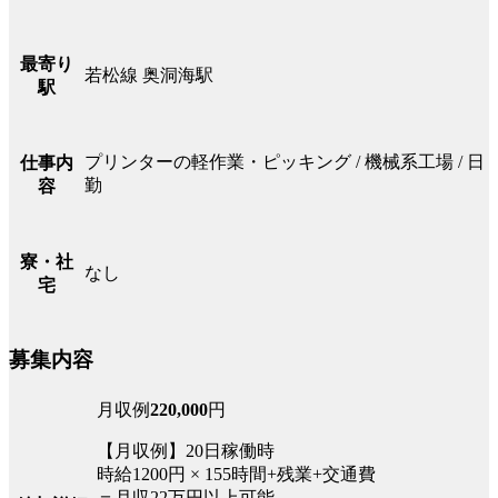
最寄り
若松線 奥洞海駅
駅
プリンターの軽作業・ピッキング / 機械系工場 / 日
仕事内
勤
容
寮・社
なし
宅
募集内容
月収例
220,000
円
【月収例】20日稼働時
時給1200円 × 155時間+残業+交通費
＝月収22万円以上可能