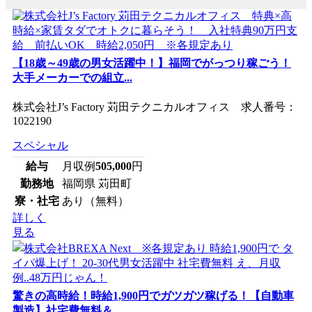
【18歳～49歳の男女活躍中！】福岡でがっつり稼ごう！
大手メーカーでの組立...
株式会社J’s Factory 苅田テクニカルオフィス 求人番号：
1022190
スペシャル
給与
月収例
505,000
円
勤務地
福岡県 苅田町
寮・社宅
あり（無料）
詳しく
見る
驚きの高時給！時給1,900円でガツガツ稼げる！【自動車
製造】社宅費無料＆...