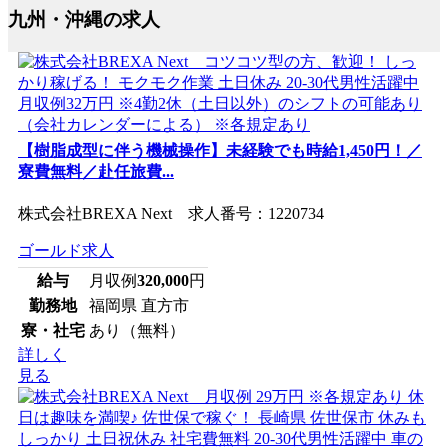
九州・沖縄の求人
【樹脂成型に伴う機械操作】未経験でも時給1,450円！／
寮費無料／赴任旅費...
株式会社BREXA Next 求人番号：1220734
ゴールド求人
給与
月収例
320,000
円
勤務地
福岡県 直方市
寮・社宅
あり（無料）
詳しく
見る