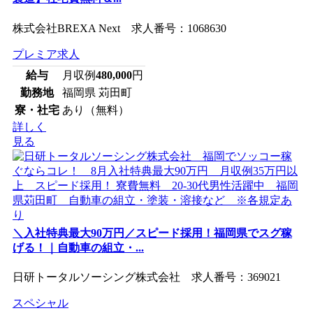
株式会社BREXA Next 求人番号：1068630
プレミア求人
給与
月収例
480,000
円
勤務地
福岡県 苅田町
寮・社宅
あり（無料）
詳しく
見る
＼入社特典最大90万円／スピード採用！福岡県でスグ稼
げる！｜自動車の組立・...
日研トータルソーシング株式会社 求人番号：369021
スペシャル