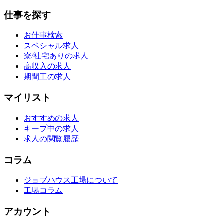
仕事を探す
お仕事検索
スペシャル求人
寮/社宅ありの求人
高収入の求人
期間工の求人
マイリスト
おすすめの求人
キープ中の求人
求人の閲覧履歴
コラム
ジョブハウス工場について
工場コラム
アカウント