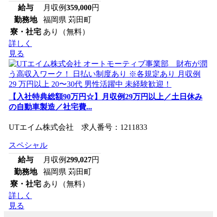
給与
月収例
359,000
円
勤務地
福岡県 苅田町
寮・社宅
あり（無料）
詳しく
見る
【入社特典総額90万円☆】月収例29万円以上／土日休み
の自動車製造／社宅費...
UTエイム株式会社 求人番号：1211833
スペシャル
給与
月収例
299,027
円
勤務地
福岡県 苅田町
寮・社宅
あり（無料）
詳しく
見る