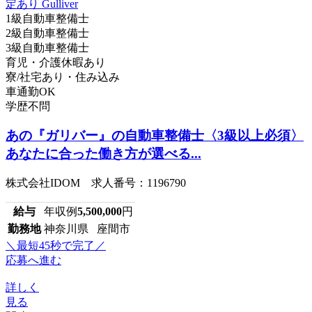
1級自動車整備士
2級自動車整備士
3級自動車整備士
育児・介護休暇あり
寮/社宅あり・住み込み
車通勤OK
学歴不問
あの『ガリバー』の自動車整備士〈3級以上必須〉
あなたに合った働き方が選べる...
株式会社IDOM 求人番号：1196790
給与
年収例
5,500,000
円
勤務地
神奈川県 座間市
＼最短45秒で完了／
応募へ進む
詳しく
見る