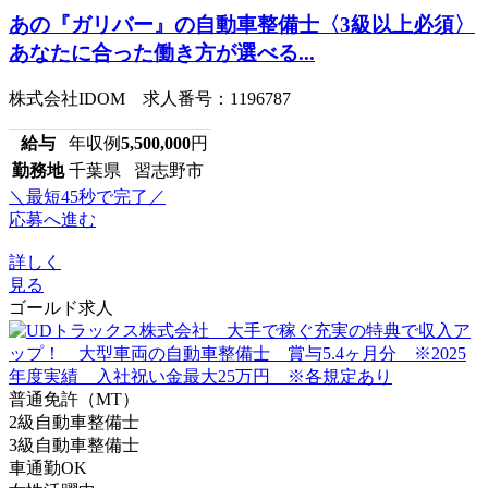
あの『ガリバー』の自動車整備士〈3級以上必須〉
あなたに合った働き方が選べる...
株式会社IDOM 求人番号：1196787
給与
年収例
5,500,000
円
勤務地
千葉県 習志野市
＼最短45秒で完了／
応募へ進む
詳しく
見る
ゴールド求人
普通免許（MT）
2級自動車整備士
3級自動車整備士
車通勤OK