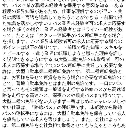
す。 バス企業が職種未経験者を採用する意図を知る ・ある
程度の業界知識があるため、仕事を理解するのが早い ・共
通の認識・言語を認識してもらうことができる ・前職で得
た知識を活かしやすい 3.バス業界未経験者可の求人に応募す
る場合 多くの場合、業界未経験者とはドライバー経験があ
って、たとえば「タクシー運転手がバス運転手になる場合」
を指します。 バス業界未経験者可の求人に応募する場合の
ポイントは以下の通りです。 ・前職で得た知識・スキルを
アピールする ・違う業界に転職しようと思った理由を詳し
く説明できるようにする 4.(大型二種)免許の未取得者 可の
求人に応募する場合 全てのバス運転手に共通して必要な免
許は、大型自動車第二種運転免許です。 第二種運転免許と
は、お客様を乗せて運賃をもらう場合に必要な運転免許のこ
とで、普通自動車免許とはまた別の免許です。 一口にバス
と言ってもその種類は一般道を走行する路線バスから高速道
路を走行する高速バス、深夜バスや観光バスまで様々です。
大型二種の免許がない人がまず一番はじめにチャレンジしや
すい仕事は、「路線バス」の運転手です。 未経験から路線
バスの運転手になるには、大型自動車免許を保有している人
を優先している求人を選びましょう。 また、会社によって
は、第二種免許を会社負担で取得させてもらえるところもあ