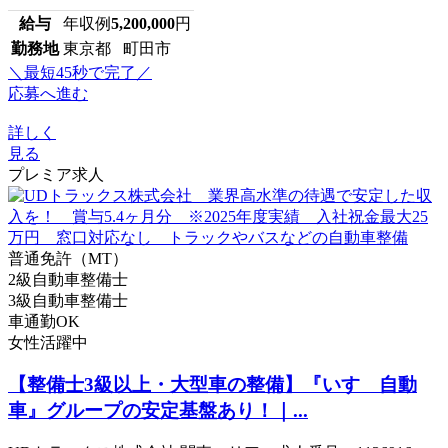
給与
年収例
5,200,000
円
勤務地
東京都 町田市
＼最短45秒で完了／
応募へ進む
詳しく
見る
プレミア求人
普通免許（MT）
2級自動車整備士
3級自動車整備士
車通勤OK
女性活躍中
【整備士3級以上・大型車の整備】『いすゞ自動
車』グループの安定基盤あり！｜...