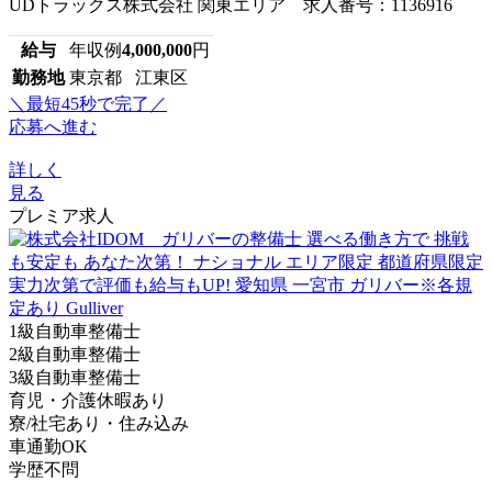
UDトラックス株式会社 関東エリア 求人番号：1136916
給与
年収例
4,000,000
円
勤務地
東京都 江東区
＼最短45秒で完了／
応募へ進む
詳しく
見る
プレミア求人
1級自動車整備士
2級自動車整備士
3級自動車整備士
育児・介護休暇あり
寮/社宅あり・住み込み
車通勤OK
学歴不問