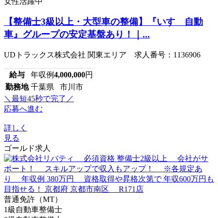
女性活躍中
【整備士3級以上・大型車の整備】『いすゞ自動
車』グループの安定基盤あり！｜...
UDトラックス株式会社 関東エリア 求人番号：1136906
給与
年収例
4,000,000
円
勤務地
千葉県 市川市
＼最短45秒で完了／
応募へ進む
詳しく
見る
ゴールド求人
普通免許（MT）
1級自動車整備士