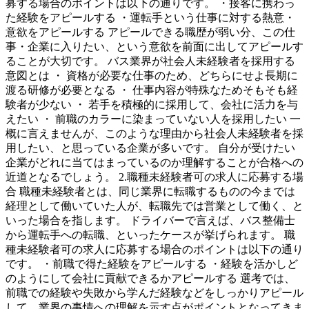
募する場合のポイントは以下の通りです。 ・接客に携わっ
た経験をアピールする ・運転手という仕事に対する熱意・
意欲をアピールする アピールできる職歴が弱い分、この仕
事・企業に入りたい、という意欲を前面に出してアピールす
ることが大切です。 バス業界が社会人未経験者を採用する
意図とは ・ 資格が必要な仕事のため、どちらにせよ長期に
渡る研修が必要となる ・ 仕事内容が特殊なためそもそも経
験者が少ない ・ 若手を積極的に採用して、会社に活力を与
えたい ・ 前職のカラーに染まっていない人を採用したい 一
概に言えませんが、このような理由から社会人未経験者を採
用したい、と思っている企業が多いです。 自分が受けたい
企業がどれに当てはまっているのか理解することが合格への
近道となるでしょう。 2.職種未経験者可の求人に応募する場
合 職種未経験者とは、同じ業界に転職するものの今までは
経理として働いていた人が、転職先では営業として働く、と
いった場合を指します。 ドライバーで言えば、バス整備士
から運転手への転職、といったケースが挙げられます。 職
種未経験者可の求人に応募する場合のポイントは以下の通り
です。 ・前職で得た経験をアピールする ・経験を活かしど
のようにして会社に貢献できるかアピールする 選考では、
前職での経験や失敗から学んだ経験などをしっかりアピール
して、業界の事情への理解を示す点がポイントとなってきま