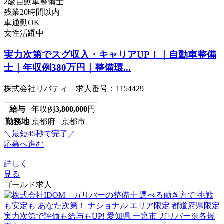
2級自動車整備士
残業20時間以内
車通勤OK
女性活躍中
実力次第でスグ収入・キャリアUP！｜自動車整備
士｜年収例380万円｜整備環...
株式会社リバティ 求人番号：1154429
給与
年収例
3,800,000
円
勤務地
京都府 京都市
＼最短45秒で完了／
応募へ進む
詳しく
見る
ゴールド求人