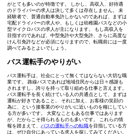
がとても多いのが特徴です。 しかし、高収入、好待遇
のドライバーの求人は決して多くは存在しません。 未
経験者で、普通自動車免許しかないのであれば、まずは
宅配ドライバーの求人や、もしくは幼稚園バスなどの小
型マイクロバスの求人が主になります。 もし高収入を
目指すのであれば、中型免許や大型免許、さらに高度な
けん引免許などが必須になりますので、転職前には一度
調べてみるとよいでしょう。
バス運転手のやりがい
バス運転手は、社会にとって無くてはならない大切な職
業です。 路線バスであれば地域住民からは日々感謝も
されますし、誇りを持って取り組める仕事と言えます。
バス運転手を長く続けている人の共通点として、まずは
運転が好きであること。 それに加え、お客様の笑顔の
為に、という接客業のやりがいに近いものを糧にしてい
る方が多いです。 大変なこともある仕事ではあります
が、だからこそ得られるものも多いです。 これらの情
報を踏まえて、
バスの運転手への転職
を目指している方
は、ぜひ自分にあっている求人を探してみてください。