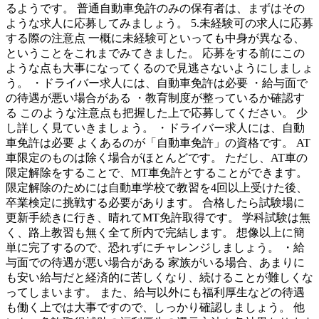
るようです。 普通自動車免許のみの保有者は、まずはその
ような求人に応募してみましょう。 5.未経験可の求人に応募
する際の注意点 一概に未経験可といっても中身が異なる、
ということをこれまでみてきました。 応募をする前にこの
ような点も大事になってくるので見逃さないようにしましょ
う。 ・ドライバー求人には、自動車免許は必要 ・給与面で
の待遇が悪い場合がある ・教育制度が整っているか確認す
る このような注意点も把握した上で応募してください。 少
し詳しく見ていきましょう。 ・ドライバー求人には、自動
車免許は必要 よくあるのが「自動車免許」の資格です。 AT
車限定のものは除く場合がほとんどです。 ただし、AT車の
限定解除をすることで、MT車免許とすることができます。
限定解除のためには自動車学校で教習を4回以上受けた後、
卒業検定に挑戦する必要があります。 合格したら試験場に
更新手続きに行き、晴れてMT免許取得です。 学科試験は無
く、路上教習も無く全て所内で完結します。 想像以上に簡
単に完了するので、恐れずにチャレンジしましょう。 ・給
与面での待遇が悪い場合がある 家族がいる場合、あまりに
も安い給与だと経済的に苦しくなり、続けることが難しくな
ってしまいます。 また、給与以外にも福利厚生などの待遇
も働く上では大事ですので、しっかり確認しましょう。 他