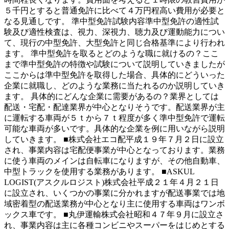
５千円とすると普通免許に比べて４万円程高い費用が必要と
なる見通しです。 準中型免許試験内容準中型免許の適性試
験及び適性検査は、視力、深視力、聴力及び運動能力につい
て、現行の中型免許、大型免許と同じ合格基準により行われ
ます。 準中型免許を取るとどのような職に就けるの？ここ
まで準中型免許の特徴や試験について説明していきましたが
ここからは準中型免許を取得した場合、具体的にどういった
企業に就職し、どのような業務に当たれるのか説明していき
ます。 具体的にどんな企業に需要があるの？業界としては
配送・宅配・配達業界が中心となりそうです。配送業界が主
に運転する車両が５ｔから７ｔ程度が多く準中型免許で運転
可能な車両が多いです。具体的な企業を例に用いながら説明
していきます。 ■株式会社エコ配平成１９年７月２日に設立
され、事業内容は宅配便事業が中心となっております。業務
に使う車両のメインは自転車になりますが、その他自動車、
中型トラックを使用する業務があります。 ■ASKUL
LOGIST(アスクルロジスト)株式会社平成２１年４月２１日
に設立され、いくつかの事業に分かれますが配送事業では地
域密着型の配送業務が中心となり主に使用する車両はワンボ
ックス車です。 ■丸伊運輸株式会社昭和４７年９月に設立さ
れ、事業内容は主に各種コンビニやスーパーをはじめとする