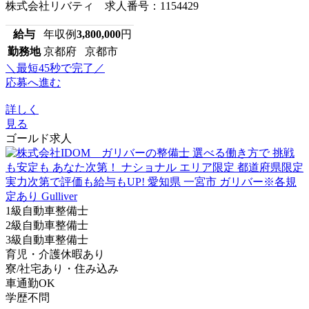
株式会社リバティ 求人番号：1154429
給与
年収例
3,800,000
円
勤務地
京都府 京都市
＼最短45秒で完了／
応募へ進む
詳しく
見る
ゴールド求人
1級自動車整備士
2級自動車整備士
3級自動車整備士
育児・介護休暇あり
寮/社宅あり・住み込み
車通勤OK
学歴不問