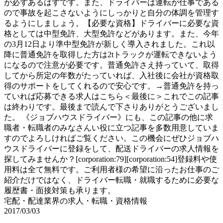
が必ずあるはずです。また、ドライバーは運転が仕事である
ので事故を起こさないようにしっかりと自分の体調を管理す
るようにしましょう。【必要な資格】ドライバーに必要な資
格としては中型免許、大型免許などがあります。また、今年
の3月12日より準中型免許が新しく導入されました。これ以
降に普通免許を取得した方は2tトラックが運転できないよう
になるので注意が必要です。普通免許さえ持っていて、取得
してから所定の年数がたっていれば、入社後に会社が資格取
得のサポートをしてくれるので安心です。→普通免許を持っ
ていれば応募できる求人はこちら＜最後に＞これでこの記事
は終わりです。最後まで読んで下さりありがとうございまし
た。 《ジョブハウスドライバー》にも、この記事の他に求
職者・転職者のみなさんい役に立つ記事を多数用意していま
すのでよろしければご覧ください。この機会にぜひジョブハ
ウスドライバーに登録をして、配送ドライバーの求人情報を
探してみませんか？[corporation:79][corporation:54]登録料や使
用料は全て無料です。ご利用者様の希望に沿ったお仕事のご
紹介だけではなく、ドライバー転職・就職するために必要な
履歴書・面接対策も承ります。
宅配・配達業界の求人・転職・資格情報
2017/03/03