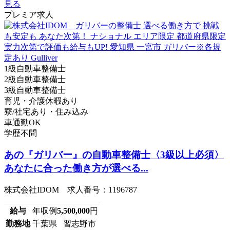
見る
プレミア求人
1級自動車整備士
2級自動車整備士
3級自動車整備士
育児・介護休暇あり
寮/社宅あり・住み込み
車通勤OK
学歴不問
あの『ガリバー』の自動車整備士〈3級以上必須〉
あなたに合った働き方が選べる...
株式会社IDOM 求人番号：1196787
給与
年収例
5,500,000
円
勤務地
千葉県 習志野市