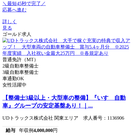
＼最短45秒で完了／
応募へ進む
詳しく
見る
ゴールド求人
普通免許（MT）
2級自動車整備士
3級自動車整備士
車通勤OK
女性活躍中
【整備士3級以上・大型車の整備】『いすゞ自動
車』グループの安定基盤あり！｜...
UDトラックス株式会社 関東エリア 求人番号：1136906
給与
年収例
4,000,000
円