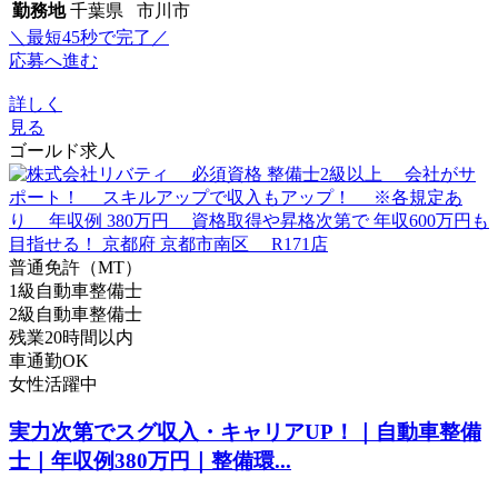
勤務地
千葉県 市川市
＼最短45秒で完了／
応募へ進む
詳しく
見る
ゴールド求人
普通免許（MT）
1級自動車整備士
2級自動車整備士
残業20時間以内
車通勤OK
女性活躍中
実力次第でスグ収入・キャリアUP！｜自動車整備
士｜年収例380万円｜整備環...