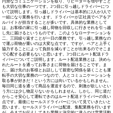
円滑なコミュニケーションを取り、リピーターを増やすこと
も大切な仕事の一つです。2つ目に引っ越しドライバーにつ
いて説明します。引っ越しドライバーは基本的に2人か3人で
一組になり業務を行います。ドライバーが正社員でペアをア
ルバイトが担当することが多いです。具体的な業務として
は、お客様の家に引っ越し荷物を回収しに行きそれを引っ越
し先に届けるというものです。このようなローテーションを
二、三回繰り返すことが一日の業務です。引っ越し業務なの
で運ぶ荷物が重いのは大変な点です。ですが、ペアと上手く
協力することによって負担を減らすことが出来るのでそこま
で心配する必要もないと思います。3つ目にルート配送ドラ
イバーについてご説明します。ルート配送業務とは、決めら
れたルートを通ってお客さまに荷物を届けることです。ま
た、届け先のお客様とお話しして親密な関係を築くことも運
転手の大切な業務の一つなので、人とコミュニケーションを
取る事が好きだ！という方には向いているかもしれません。
毎日同じ道を通って商品を運送するので、刺激が欲しいとい
う方には少し物足りないかもしれません。しかし、同じ道だ
からこそ安心して運転できのはルート配送ドライバーの良い
点です。最後にセールスドライバーについて見ていきたいと
思います。セールスドライバーは配達、集配業務を行います
が、今までお伝えしてきた業態と決定的に違うのは営業活動