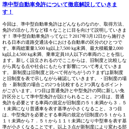
準中型自動車免許について徹底解説していきま
す！
今回は、準中型自動車免許はどんなものなのか、取得方法、
免許の活かし方など様々なことに目を向けて説明していきま
す！ 準中型自動車免許ってなに？2017年3月12日から施行さ
れる日本の道路交通法令における自動車の区分のひとつで
す。車両総重量3,500 kg以上7,500 kg未満、最大積載量2,000
kg以上4,500 kg未満、乗車定員10人以下の車両のことを指し
ます。新しく設立されるのでここからは、旧制度と比較しな
がら異なる点や社会にもたらす影響について考えていきま
す。 新制度は旧制度と比べて何がちがうの？まずは新制度
と旧制度を表で示しながら確認していきます。・旧制度の場
合 ・新制度の場合この2つを比較すると3つ異なるポイント
がございます。1つ目は普通免許と中型免許の間に新しい免
許区分として準中型免許が設けられること。2つ目は、普通
免許を必要とする車両の規定が旧制度の５ｔ未満から３．５
ｔ未満になり普通車を表す基準が小さくなること。３つ目
は、中型免許を必要とする車両の規定が旧制度の５ｔから１
１ｔ未満から７．５ｔから１１ｔ未満になり中型車を表す基
準が小さくなることです。以上３点が新制度により変わる部