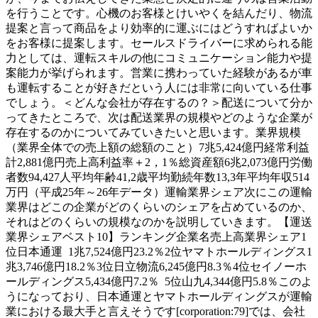
を行うことです。心機のお客様とけいやくを結んだり、物流
提案と言って商品をより効率的に運ぶにはどうすればよいか
をお客様に提案します。セールスドライバーに求められる能
力としては、運転スキルの他にコミュニケーション能力や提
案能力が挙げられます。営業に携わっていた経験があるが車
も運転することが好きだという人には非常に向いている仕事
でしょう。＜どんな会社が存在するの？＞配送について分か
ってきたところで、次は配送業界の規模やどのような企業が
存在するのかについてみていきたいと思います。業界規模
（業界全体での売上額の総額のこと）7兆5,424億円経常利益
計2,881億円売上高利益率＋2，1％総資産額6兆2,073億円労働
者数94,427人平均年齢41,2歳平均勤続年数13,3年平均年収514
万円（平成25年～26年データ）運輸業界シェア次にこの運輸
業界はどこの企業がどのくらいのシェアを占めているのか、
それはどのくらいの規模なのかを説明していきます。【運送
業界シェアベスト10】ランキング企業名売上高業界シェア1
位日本通運 1兆7,524億円23.2％2位ヤマトホールディングス1
兆3,746億円18.2％3位日立物流6,245億円8.3％4位セイノーホ
ールディングス5,434億円7.2％ 5位山九4,344億円5.8％このよ
うになっており、日本通運とヤマトホールディングスが運輸
業における最大手と言えそうです[corporation:79]では、会社