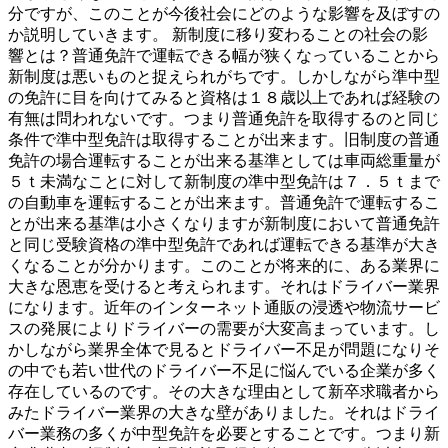
分ですが、このことが今後社会にどのような影響を及ぼすの
か説明していきます。 新制度に移り変わることの社会の影
響とは？普通免許で運転できる幅が狭くなっていることから
新制度は悪いものと捉えられがちです。しかしながら準中型
の免許に目を向けてみると資格は１８歳以上であれば経験の
有無は問われないです。つまり普通免許を取得するのと同じ
条件で準中型免許は取得することが出来ます。旧制度の普通
免許の場合運転することが出来る基準としては車両総重量が
５ｔ未満なことに対して新制度の準中型免許は７．５ｔまで
の自動車を運転することが出来ます。普通免許で運転するこ
とが出来る基準は小さくなりますが新制度において普通免許
と同じ受験資格の準中型免許であれば運転できる基準が大き
くなることが分かります。このことが将来的に、ある業界に
大きな恩恵を受けると考えられます。それはドライバー業界
になります。近年のインターネット通販の浸透や物流サービ
スの発展によりドライバーの需要が大変高まっています。し
かしながら業界全体で見るとドライバー不足が問題になりそ
の中でも若い世代のドライバー不足に悩んでいる企業が多く
存在しているのです。その大きな理由として新卒求職者から
みたドライバー業界の大きな壁がありました。それはドライ
バー業務の多くが中型免許を必要とすることです。つまり新