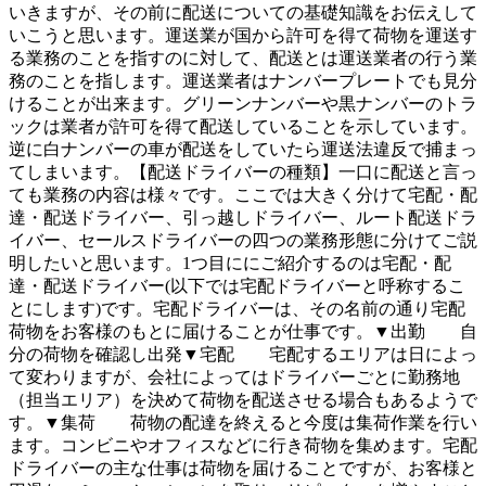
いきますが、その前に配送についての基礎知識をお伝えして
いこうと思います。運送業が国から許可を得て荷物を運送す
る業務のことを指すのに対して、配送とは運送業者の行う業
務のことを指します。運送業者はナンバープレートでも見分
けることが出来ます。グリーンナンバーや黒ナンバーのトラ
ックは業者が許可を得て配送していることを示しています。
逆に白ナンバーの車が配送をしていたら運送法違反で捕まっ
てしまいます。【配送ドライバーの種類】一口に配送と言っ
ても業務の内容は様々です。ここでは大きく分けて宅配・配
達・配送ドライバー、引っ越しドライバー、ルート配送ドラ
イバー、セールスドライバーの四つの業務形態に分けてご説
明したいと思います。1つ目ににご紹介するのは宅配・配
達・配送ドライバー(以下では宅配ドライバーと呼称するこ
とにします)です。宅配ドライバーは、その名前の通り宅配
荷物をお客様のもとに届けることが仕事です。▼出勤 自
分の荷物を確認し出発▼宅配 宅配するエリアは日によっ
て変わりますが、会社によってはドライバーごとに勤務地
（担当エリア）を決めて荷物を配送させる場合もあるようで
す。▼集荷 荷物の配達を終えると今度は集荷作業を行い
ます。コンビニやオフィスなどに行き荷物を集めます。宅配
ドライバーの主な仕事は荷物を届けることですが、お客様と