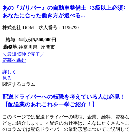
あの『ガリバー』の自動車整備士〈3級以上必須〉
あなたに合った働き方が選べる...
株式会社IDOM 求人番号：1196790
給与
年収例
5,500,000
円
勤務地
神奈川県 座間市
＼最短45秒で完了／
応募へ進む
詳しく
見る
関連するコラム
配送ドライバーへの転職を考えている人は必見！
【配送業のあれこれを一挙ご紹介！】
このページでは配送ドライバーの職種、企業、給料、資格な
どをご紹介します。＜配送のお仕事はこんなにたくさん＞こ
のコラムでは配送ドライバーの業務形態についてご説明して