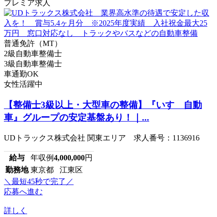
プレミア求人
普通免許（MT）
2級自動車整備士
3級自動車整備士
車通勤OK
女性活躍中
【整備士3級以上・大型車の整備】『いすゞ自動
車』グループの安定基盤あり！｜...
UDトラックス株式会社 関東エリア 求人番号：1136916
給与
年収例
4,000,000
円
勤務地
東京都 江東区
＼最短45秒で完了／
応募へ進む
詳しく