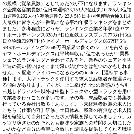
の規模（従業員数）としてみたのが下になります。ランキン
グ企業名従業員数1位日本運輸33,153人2位山九10,785人3位福
山運輸9,292人4位鴻池運輸7,423人5位日本梱包運輸倉庫3,114
人最後に皆さんが一番気になる平均年収ランキングをまとめ
ました。参考程度にどうぞ。ランキング企業名年収1位ヤマ
トホールディングス838万円2位近鉄エクスプレス773万円3位
日立物流739万円4位セイノーホールディングス665万円5位
SBSホールディングス649万円業界の多くのシェアを占める
ヤマトホールディングスは平均年収も1位であったが、業界
シェアのランキングと合わせてみると、業界のシェアと平均
年週の高い低いはそこまで深い結びつきは無いのかもしれま
せん。＜配送ドライバーになるための to do＞【運転する車
種】まず、大型トラックを使用する求人は経験者が優遇され
る傾向があります。ですが、上に挙げた4つの業態のうち引
っ越しドライバー以外は中型トラックや小型トラックを用い
て業務を行うことが多いです。その為、未経験者でも募集を
行っている会社は数多くあります。→未経験者歓迎の求人は
こちら【仕事内容】研修、土日休み、残業の有無など求人情
報を確認して自分に合った求人情報を探してみましょう。ガ
ッツリ稼ぎたのかそれとも趣味や家族との時間を大切にした
いのかなど自分の希望に合致した環境を提供してくれる職場