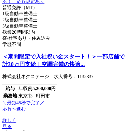
普通免許（MT）
1級自動車整備士
2級自動車整備士
3級自動車整備士
残業20時間以内
寮/社宅あり・住み込み
学歴不問
＜期間限定で入社祝い金スタート！＞一部店舗で
計30万円支給｜空調完備の快適...
株式会社ネクステージ 求人番号：1132337
給与
年収例
5,200,000
円
勤務地
東京都 町田市
＼最短45秒で完了／
応募へ進む
詳しく
見る