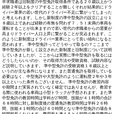
卒求職者は旧制度の中型免許取得条件である２０歳以上かつ
経験２年以上をクリアすることが難しくそれが結果的にドラ
イバー業界の若い世代のドライバー不足に繋がってしまった
と考えられます。しかし新制度の準中型免許の設立により１
８歳以上であれば経験の有無を問わず７．５ｔ未満の車両を
運転することが出来ますので若い世代の求職者からの需要が
高まりドライバー人口上昇に繋がることが見込まれます。こ
のように新制度はドライバー業界にとって良い傾向になると
思われます。 準中型免許ってどうやって取るの？ここまで
準中型免許が新しく設立された新制度と旧制度について説明
していきましたが、ここからは実際に準中型免許を取るには
どうしたらいいのか、その取得方法や受験資格、試験内容な
ど説明していきます。 準中型免許の受験資格１８歳以上と
いうのが主な条件になります。また普通免許を取得している
必要はなく、中型免許や大型免許のように運転歴２年や３年
以上といった条件もございません。 準中型免許の教習内容
や期間まだ実装されていなく確定ではありませんが、教習す
る際に使われる車両は小型トラックが予想されます。また準
中型免許の教習時間は学科が27時間、技能が４１時間の合計
６８時間に対し新制度後の普通免許教習時間は学科２６時
間、技能４１時間の合計６０時間となり準中型免許の場合８
時間程長くなります。費用面を考えると１時限の教習費用が