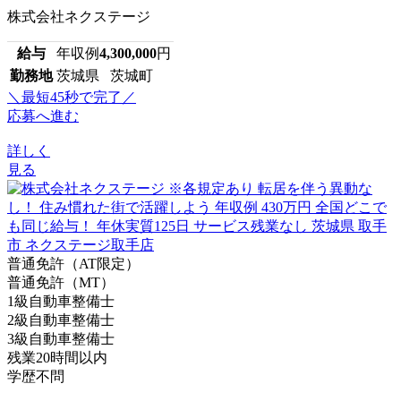
株式会社ネクステージ
給与
年収例
4,300,000
円
勤務地
茨城県 茨城町
＼最短45秒で完了／
応募へ進む
詳しく
見る
普通免許（AT限定）
普通免許（MT）
1級自動車整備士
2級自動車整備士
3級自動車整備士
残業20時間以内
学歴不問