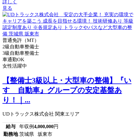
詳しく
見る
普通免許（MT）
2級自動車整備士
3級自動車整備士
車通勤OK
女性活躍中
【整備士3級以上・大型車の整備】『い
すゞ自動車』グループの安定基盤あ
り！｜...
UDトラックス株式会社 関東エリア
給与
年収例
4,000,000
円
勤務地
茨城県 坂東市