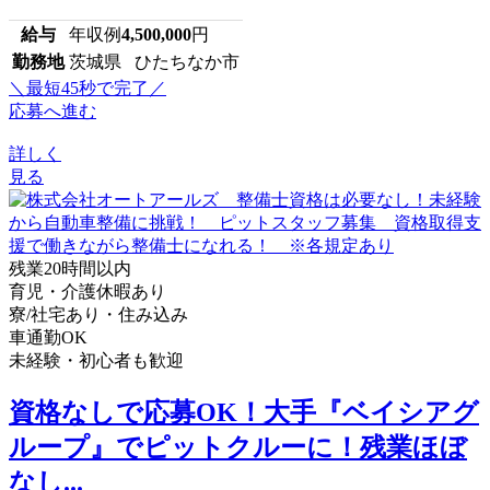
給与
年収例
4,500,000
円
勤務地
茨城県 ひたちなか市
＼最短45秒で完了／
応募へ進む
詳しく
見る
残業20時間以内
育児・介護休暇あり
寮/社宅あり・住み込み
車通勤OK
未経験・初心者も歓迎
資格なしで応募OK！大手『ベイシアグ
ループ』でピットクルーに！残業ほぼ
なし...