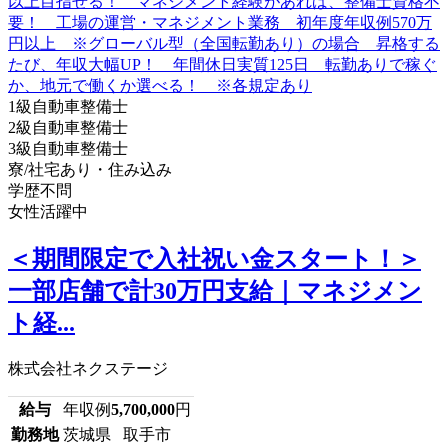
1級自動車整備士
2級自動車整備士
3級自動車整備士
寮/社宅あり・住み込み
学歴不問
女性活躍中
＜期間限定で入社祝い金スタート！＞
一部店舗で計30万円支給｜マネジメン
ト経...
株式会社ネクステージ
給与
年収例
5,700,000
円
勤務地
茨城県 取手市