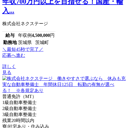
年収700万円以上を目指せる！国産・輸
入...
株式会社ネクステージ
給与
年収例
4,500,000
円
勤務地
茨城県 茨城町
＼最短45秒で完了／
応募へ進む
詳しく
見る
普通免許（MT）
1級自動車整備士
2級自動車整備士
3級自動車整備士
残業20時間以内
寮/社宅あり・住み込み