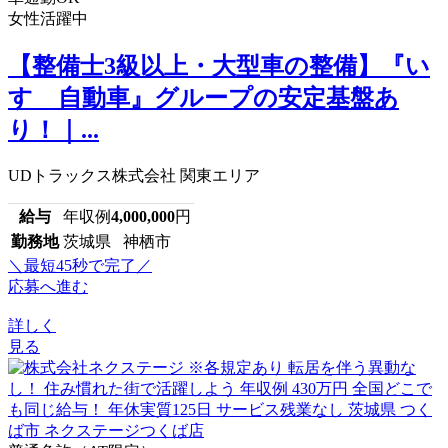
女性活躍中
【整備士3級以上・大型車の整備】『い
すゞ自動車』グループの安定基盤あ
り！｜...
UDトラックス株式会社 関東エリア
給与
年収例
4,000,000
円
勤務地
茨城県 神栖市
＼最短45秒で完了／
応募へ進む
詳しく
見る