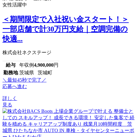
女性活躍中
＜期間限定で入社祝い金スタート！＞
一部店舗で計30万円支給｜空調完備の
快適...
株式会社ネクステージ
給与
年収例
4,900,000
円
勤務地
茨城県 茨城町
＼最短45秒で完了／
応募へ進む
詳しく
見る