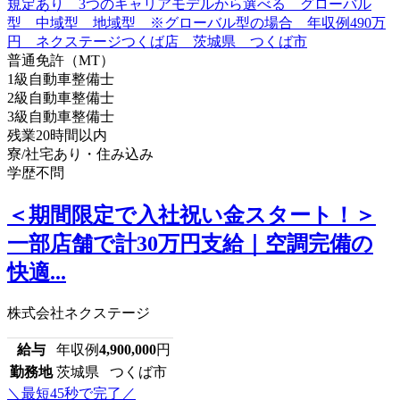
普通免許（MT）
1級自動車整備士
2級自動車整備士
3級自動車整備士
残業20時間以内
寮/社宅あり・住み込み
学歴不問
＜期間限定で入社祝い金スタート！＞
一部店舗で計30万円支給｜空調完備の
快適...
株式会社ネクステージ
給与
年収例
4,900,000
円
勤務地
茨城県 つくば市
＼最短45秒で完了／