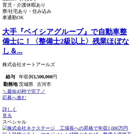
育児・介護休暇あり
寮/社宅あり・住み込み
車通勤OK
大手『ベイシアグループ』で自動車整
備士に！〈整備士2級以上〉残業ほぼな
し＆...
株式会社オートアールズ
給与
年収例
3,500,000
円
勤務地
茨城県 古河市
＼最短45秒で完了／
応募へ進む
詳しく
見る
スペシャル