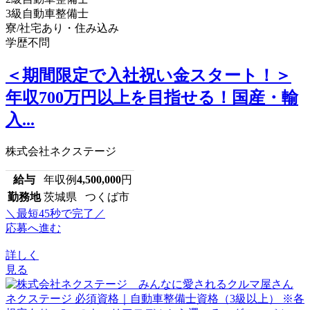
3級自動車整備士
寮/社宅あり・住み込み
学歴不問
＜期間限定で入社祝い金スタート！＞
年収700万円以上を目指せる！国産・輸
入...
株式会社ネクステージ
給与
年収例
4,500,000
円
勤務地
茨城県 つくば市
＼最短45秒で完了／
応募へ進む
詳しく
見る