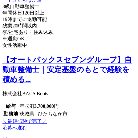
3級自動車整備士
年間休日120日以上
19時までに退勤可能
残業20時間以内
寮/社宅あり・住み込み
車通勤OK
女性活躍中
【オートバックスセブングループ】自
動車整備士｜安定基盤のもとで経験を
積める...
株式会社BACS Boots
給与
年収例
3,700,000
円
勤務地
茨城県 ひたちなか市
＼最短45秒で完了／
応募へ進む