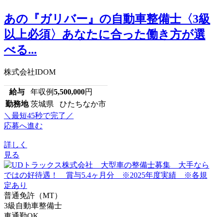
あの『ガリバー』の自動車整備士〈3級
以上必須〉あなたに合った働き方が選
べる...
株式会社IDOM
給与
年収例
5,500,000
円
勤務地
茨城県 ひたちなか市
＼最短45秒で完了／
応募へ進む
詳しく
見る
普通免許（MT）
3級自動車整備士
車通勤OK