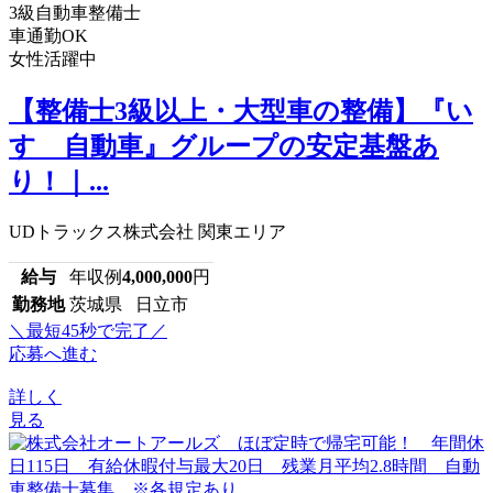
3級自動車整備士
車通勤OK
女性活躍中
【整備士3級以上・大型車の整備】『い
すゞ自動車』グループの安定基盤あ
り！｜...
UDトラックス株式会社 関東エリア
給与
年収例
4,000,000
円
勤務地
茨城県 日立市
＼最短45秒で完了／
応募へ進む
詳しく
見る