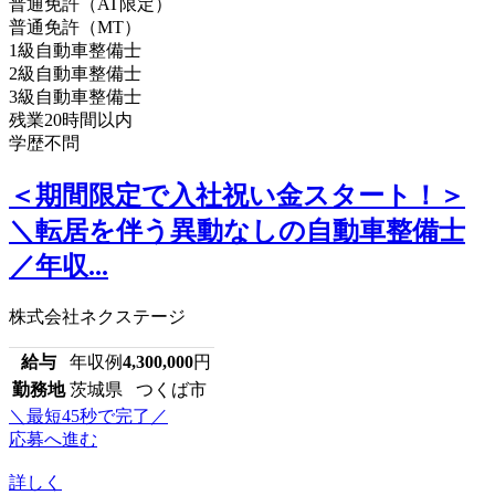
普通免許（AT限定）
普通免許（MT）
1級自動車整備士
2級自動車整備士
3級自動車整備士
残業20時間以内
学歴不問
＜期間限定で入社祝い金スタート！＞
＼転居を伴う異動なしの自動車整備士
／年収...
株式会社ネクステージ
給与
年収例
4,300,000
円
勤務地
茨城県 つくば市
＼最短45秒で完了／
応募へ進む
詳しく