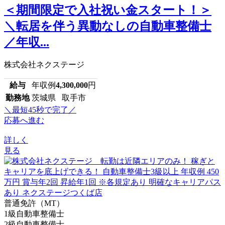
＜期間限定で入社祝い金スタート！＞
＼転居を伴う異動なしの自動車整備士
／年収...
株式会社ネクステージ
給与
年収例
4,300,000
円
勤務地
茨城県 取手市
＼最短45秒で完了／
応募へ進む
詳しく
見る
普通免許（MT）
1級自動車整備士
2級自動車整備士