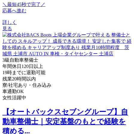
＼最短45秒で完了／
応募へ進む
詳しく
見る
3級自動車整備士
年間休日120日以上
19時までに退勤可能
残業20時間以内
寮/社宅あり・住み込み
車通勤OK
女性活躍中
【オートバックスセブングループ】自
動車整備士｜安定基盤のもとで経験を
積める...