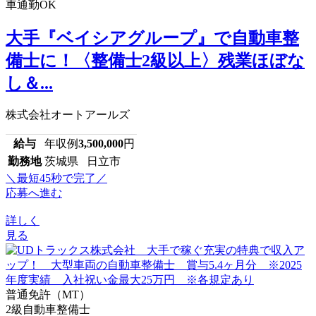
車通勤OK
大手『ベイシアグループ』で自動車整
備士に！〈整備士2級以上〉残業ほぼな
し＆...
株式会社オートアールズ
給与
年収例
3,500,000
円
勤務地
茨城県 日立市
＼最短45秒で完了／
応募へ進む
詳しく
見る
普通免許（MT）
2級自動車整備士