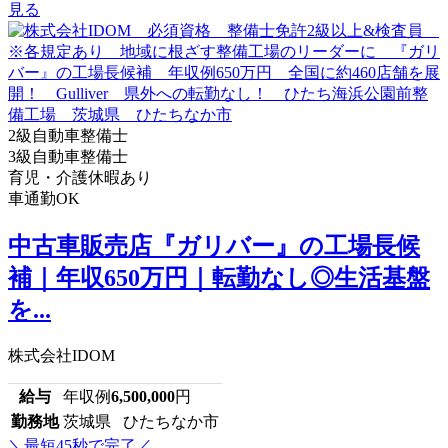
見る
2級自動車整備士
3級自動車整備士
育児・介護休暇あり
車通勤OK
中古車販売店『ガリバー』の工場長候
補｜年収650万円｜転勤なし◎生活基盤
を...
株式会社IDOM
給与
年収例
6,500,000
円
勤務地
茨城県 ひたちなか市
＼最短45秒で完了／