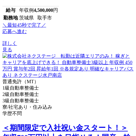
給与
年収例
4,500,000
円
勤務地
茨城県 取手市
＼最短45秒で完了／
応募へ進む
詳しく
見る
普通免許（MT）
1級自動車整備士
2級自動車整備士
3級自動車整備士
寮/社宅あり・住み込み
学歴不問
＜期間限定で入社祝い金スタート！＞