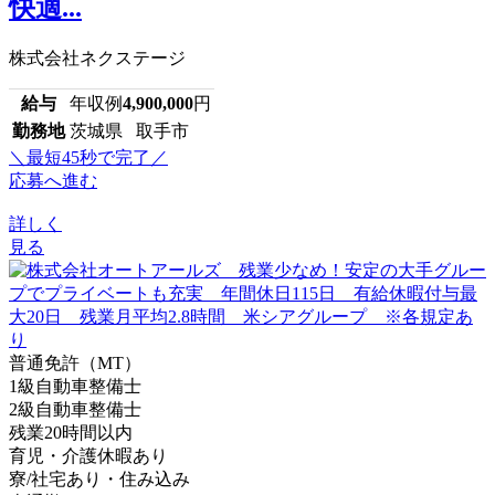
快適...
株式会社ネクステージ
給与
年収例
4,900,000
円
勤務地
茨城県 取手市
＼最短45秒で完了／
応募へ進む
詳しく
見る
普通免許（MT）
1級自動車整備士
2級自動車整備士
残業20時間以内
育児・介護休暇あり
寮/社宅あり・住み込み