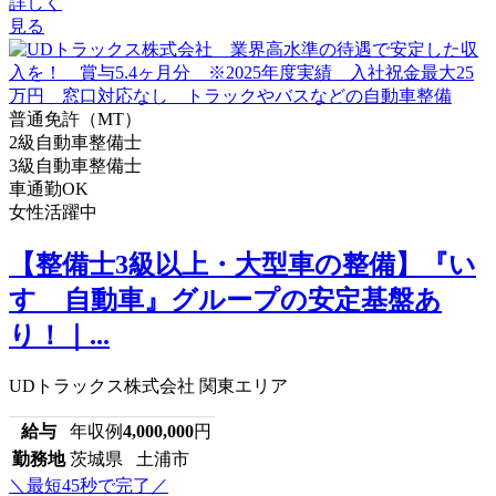
詳しく
見る
普通免許（MT）
2級自動車整備士
3級自動車整備士
車通勤OK
女性活躍中
【整備士3級以上・大型車の整備】『い
すゞ自動車』グループの安定基盤あ
り！｜...
UDトラックス株式会社 関東エリア
給与
年収例
4,000,000
円
勤務地
茨城県 土浦市
＼最短45秒で完了／