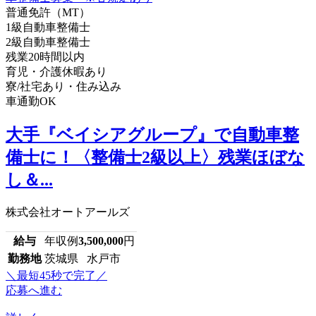
普通免許（MT）
1級自動車整備士
2級自動車整備士
残業20時間以内
育児・介護休暇あり
寮/社宅あり・住み込み
車通勤OK
大手『ベイシアグループ』で自動車整
備士に！〈整備士2級以上〉残業ほぼな
し＆...
株式会社オートアールズ
給与
年収例
3,500,000
円
勤務地
茨城県 水戸市
＼最短45秒で完了／
応募へ進む