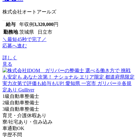
株式会社オートアールズ
給与
年収例
3,320,000
円
勤務地
茨城県 日立市
＼最短45秒で完了／
応募へ進む
詳しく
見る
1級自動車整備士
2級自動車整備士
3級自動車整備士
育児・介護休暇あり
寮/社宅あり・住み込み
車通勤OK
学歴不問