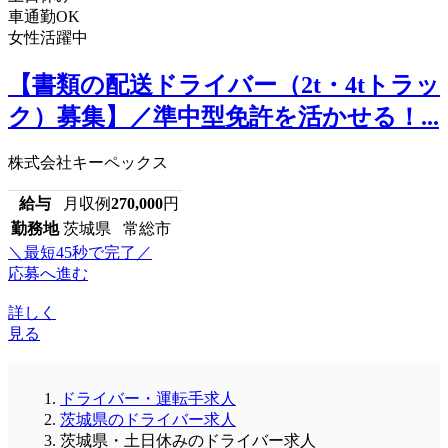
車通勤OK
女性活躍中
【書類の配送ドライバー（2t・4tトラッ
ク）募集】／準中型免許を活かせる！...
株式会社キーペックス
給与
月収例
270,000
円
勤務地
茨城県 常総市
＼最短45秒で完了／
応募へ進む
詳しく
見る
ドライバー・運転手求人
茨城県のドライバー求人
茨城県・土日休みのドライバー求人