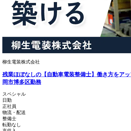
柳生電装株式会社
残業ほぼなしの【自動車電装整備士】働き方をアッ
岡市博多区勤務
スペシャル
日勤
正社員
物流・配送
整備士
転勤なし
高収入