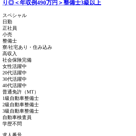
り◎＜年収例490万円＞整備士3級以上
スペシャル
日勤
正社員
小売
整備士
寮/社宅あり・住み込み
高収入
社会保険完備
女性活躍中
20代活躍中
30代活躍中
40代活躍中
普通免許（MT）
1級自動車整備士
2級自動車整備士
3級自動車整備士
自動車検査員
学歴不問
求人番号