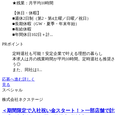
★残業：月平均10時間
【休日・休暇】
■週休2日制（第2・第4土曜／日曜／祝日）
■長期休暇（GW・夏季・年末年始）
■有給休暇
■年間休日102日＋計...
PRポイント
定時退社も可能！安定企業で叶える理想の暮らし
本求人は月の残業時間が平均10時間。定時退社も推奨
う◎
また、同社は1...
応募へ進む
詳しく
見る
スペシャル
株式会社ネクステージ
＜期間限定で入社祝い金スタート！＞一部店舗で計