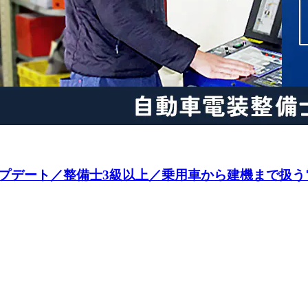
プデート／整備士3級以上／乗用車から建機まで扱う電