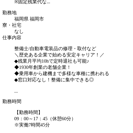
※固定残業代な...
勤務地
福岡県 福岡市
寮・社宅
なし
仕事内容
整備士/自動車電装品の修理・取付など
＼歴史ある企業で始める安定キャリア！／
◆残業月平均10hで定時退社も可能♪
◆1930年創業の老舗企業！
◆乗用車から建機まで多様な車種に携われる
◆窓口対応なし！整備に集中できる◎
...
勤務時間
【勤務時間】
09：00～17：45（休憩60分）
※実働7時間45分