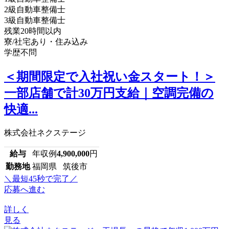
2級自動車整備士
3級自動車整備士
残業20時間以内
寮/社宅あり・住み込み
学歴不問
＜期間限定で入社祝い金スタート！＞
一部店舗で計30万円支給｜空調完備の
快適...
株式会社ネクステージ
給与
年収例
4,900,000
円
勤務地
福岡県 筑後市
＼最短45秒で完了／
応募へ進む
詳しく
見る