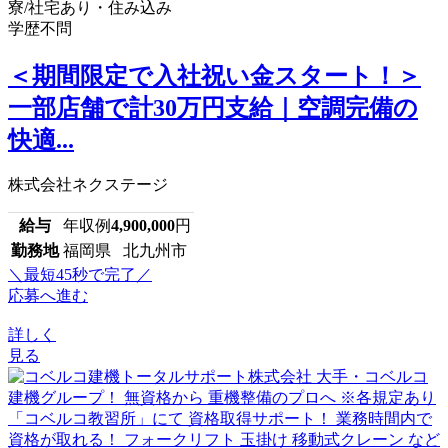
寮/社宅あり・住み込み
学歴不問
＜期間限定で入社祝い金スタート！＞
一部店舗で計30万円支給｜空調完備の
快適...
株式会社ネクステージ
給与
年収例
4,900,000
円
勤務地
福岡県 北九州市
＼最短45秒で完了／
応募へ進む
詳しく
見る