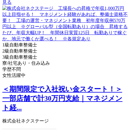
見る
1級自動車整備士
2級自動車整備士
3級自動車整備士
寮/社宅あり・住み込み
学歴不問
女性活躍中
＜期間限定で入社祝い金スタート！＞
一部店舗で計30万円支給｜マネジメン
ト経...
株式会社ネクステージ