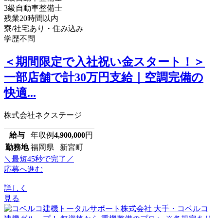
3級自動車整備士
残業20時間以内
寮/社宅あり・住み込み
学歴不問
＜期間限定で入社祝い金スタート！＞
一部店舗で計30万円支給｜空調完備の
快適...
株式会社ネクステージ
給与
年収例
4,900,000
円
勤務地
福岡県 新宮町
＼最短45秒で完了／
応募へ進む
詳しく
見る