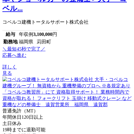
ベル...
コベルコ建機トータルサポート株式会社
給与
年収例
3,100,000
円
勤務地
福岡県 苅田町
＼最短45秒で完了／
応募へ進む
詳しく
見る
普通免許（MT）
年間休日120日以上
土日休み
19時までに退勤可能