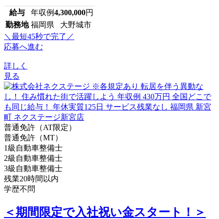
給与
年収例
4,300,000
円
勤務地
福岡県 大野城市
＼最短45秒で完了／
応募へ進む
詳しく
見る
普通免許（AT限定）
普通免許（MT）
1級自動車整備士
2級自動車整備士
3級自動車整備士
残業20時間以内
学歴不問
＜期間限定で入社祝い金スタート！＞