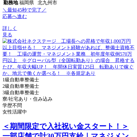
勤務地
福岡県 北九州市
＼最短45秒で完了／
応募へ進む
詳しく
見る
1級自動車整備士
2級自動車整備士
3級自動車整備士
寮/社宅あり・住み込み
学歴不問
女性活躍中
＜期間限定で入社祝い金スタート！＞
一部店舗で計30万円支給｜マネジメン