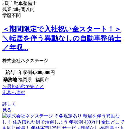
3級自動車整備士
残業20時間以内
学歴不問
＜期間限定で入社祝い金スタート！＞
＼転居を伴う異動なしの自動車整備士
／年収...
株式会社ネクステージ
給与
年収例
4,300,000
円
勤務地
福岡県 福岡市
＼最短45秒で完了／
応募へ進む
詳しく
見る