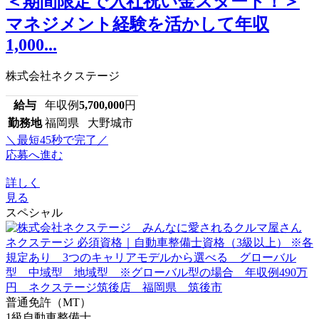
＜期間限定で入社祝い金スタート！＞
マネジメント経験を活かして年収
1,000...
株式会社ネクステージ
給与
年収例
5,700,000
円
勤務地
福岡県 大野城市
＼最短45秒で完了／
応募へ進む
詳しく
見る
スペシャル
普通免許（MT）
1級自動車整備士