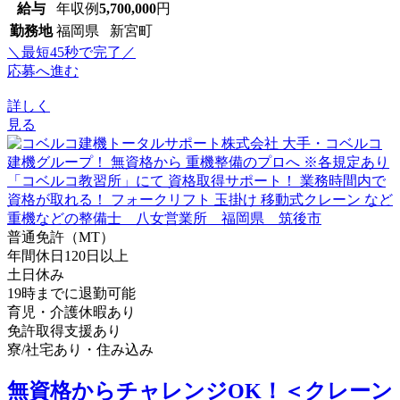
給与
年収例
5,700,000
円
勤務地
福岡県 新宮町
＼最短45秒で完了／
応募へ進む
詳しく
見る
普通免許（MT）
年間休日120日以上
土日休み
19時までに退勤可能
育児・介護休暇あり
免許取得支援あり
寮/社宅あり・住み込み
無資格からチャレンジOK！＜クレーン