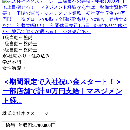
1級自動車整備士
2級自動車整備士
3級自動車整備士
寮/社宅あり・住み込み
学歴不問
女性活躍中
＜期間限定で入社祝い金スタート！＞
一部店舗で計30万円支給｜マネジメン
ト経...
株式会社ネクステージ
給与
年収例
5,700,000
円