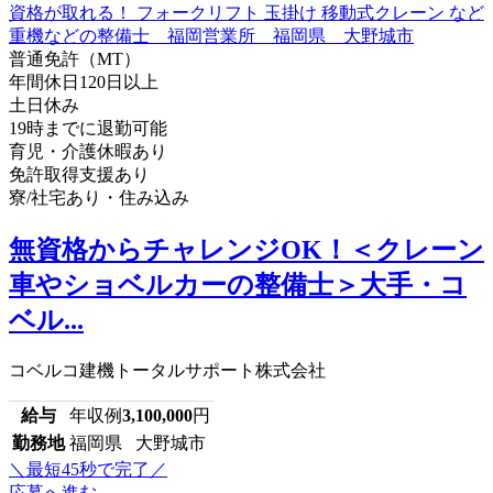
普通免許（MT）
年間休日120日以上
土日休み
19時までに退勤可能
育児・介護休暇あり
免許取得支援あり
寮/社宅あり・住み込み
無資格からチャレンジOK！＜クレーン
車やショベルカーの整備士＞大手・コ
ベル...
コベルコ建機トータルサポート株式会社
給与
年収例
3,100,000
円
勤務地
福岡県 大野城市
＼最短45秒で完了／
応募へ進む