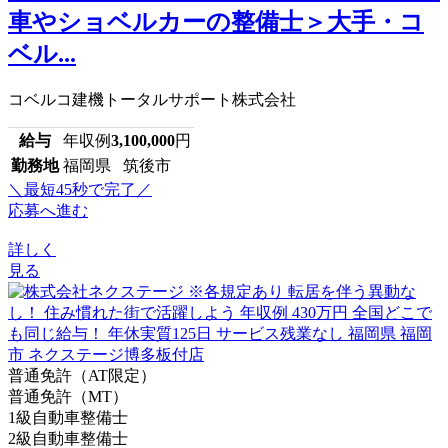
車やショベルカーの整備士＞大手・コ
ベル...
コベルコ建機トータルサポート株式会社
給与
年収例
3,100,000
円
勤務地
福岡県 筑後市
＼最短45秒で完了／
応募へ進む
詳しく
見る
普通免許（AT限定）
普通免許（MT）
1級自動車整備士
2級自動車整備士