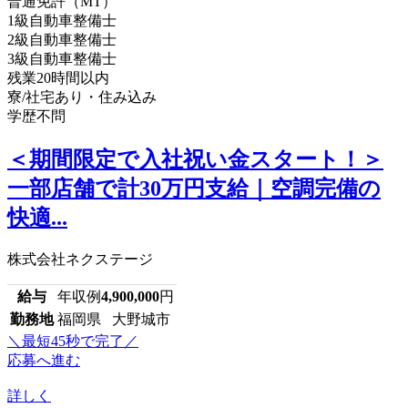
普通免許（MT）
1級自動車整備士
2級自動車整備士
3級自動車整備士
残業20時間以内
寮/社宅あり・住み込み
学歴不問
＜期間限定で入社祝い金スタート！＞
一部店舗で計30万円支給｜空調完備の
快適...
株式会社ネクステージ
給与
年収例
4,900,000
円
勤務地
福岡県 大野城市
＼最短45秒で完了／
応募へ進む
詳しく