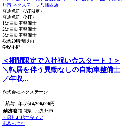
普通免許（AT限定）
普通免許（MT）
1級自動車整備士
2級自動車整備士
3級自動車整備士
残業20時間以内
学歴不問
＜期間限定で入社祝い金スタート！＞
＼転居を伴う異動なしの自動車整備士
／年収...
株式会社ネクステージ
給与
年収例
4,300,000
円
勤務地
福岡県 北九州市
＼最短45秒で完了／
応募へ進む