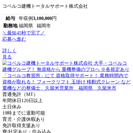
コベルコ建機トータルサポート株式会社
給与
年収例
3,100,000
円
勤務地
福岡県 福岡市
＼最短45秒で完了／
応募へ進む
詳しく
見る
普通免許（MT）
年間休日120日以上
土日休み
19時までに退勤可能
育児・介護休暇あり
免許取得支援あり
寮/社宅あり・住み込み