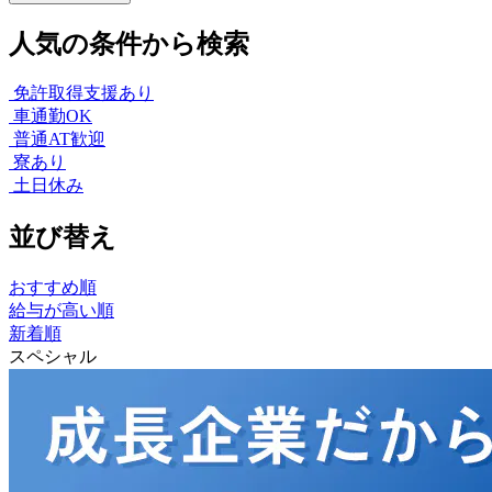
人気の条件から検索
免許取得支援あり
車通勤OK
普通AT歓迎
寮あり
土日休み
並び替え
おすすめ順
給与が高い順
新着順
スペシャル