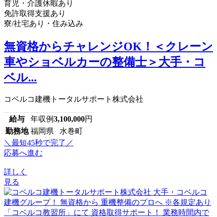
育児・介護休暇あり
免許取得支援あり
寮/社宅あり・住み込み
無資格からチャレンジOK！＜クレーン
車やショベルカーの整備士＞大手・コ
ベル...
コベルコ建機トータルサポート株式会社
給与
年収例
3,100,000
円
勤務地
福岡県 水巻町
＼最短45秒で完了／
応募へ進む
詳しく
見る