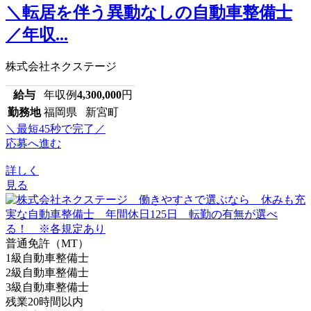
＼転居を伴う異動なしの自動車整備士
／年収...
株式会社ネクステージ
給与
年収例
4,300,000
円
勤務地
福岡県 新宮町
＼最短45秒で完了／
応募へ進む
詳しく
見る
普通免許（MT）
1級自動車整備士
2級自動車整備士
3級自動車整備士
残業20時間以内