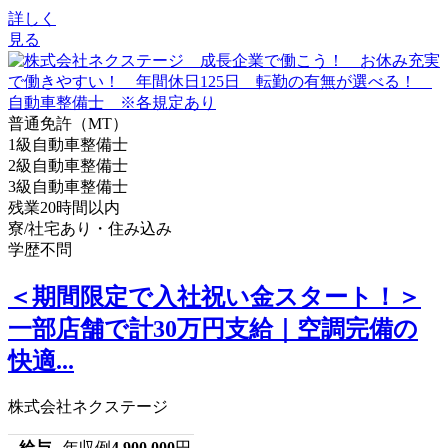
詳しく
見る
普通免許（MT）
1級自動車整備士
2級自動車整備士
3級自動車整備士
残業20時間以内
寮/社宅あり・住み込み
学歴不問
＜期間限定で入社祝い金スタート！＞
一部店舗で計30万円支給｜空調完備の
快適...
株式会社ネクステージ
給与
年収例
4,900,000
円