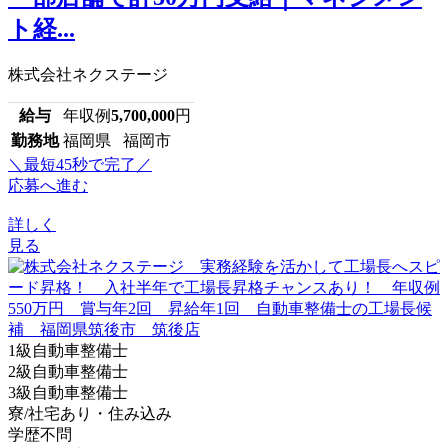
ト経...
株式会社ネクステージ
給与
年収例
5,700,000
円
勤務地
福岡県 福岡市
＼最短45秒で完了／
応募へ進む
詳しく
見る
1級自動車整備士
2級自動車整備士
3級自動車整備士
寮/社宅あり・住み込み
学歴不問