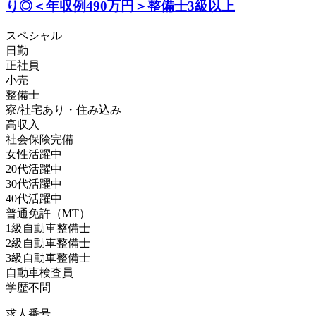
り◎＜年収例490万円＞整備士3級以上
スペシャル
日勤
正社員
小売
整備士
寮/社宅あり・住み込み
高収入
社会保険完備
女性活躍中
20代活躍中
30代活躍中
40代活躍中
普通免許（MT）
1級自動車整備士
2級自動車整備士
3級自動車整備士
自動車検査員
学歴不問
求人番号