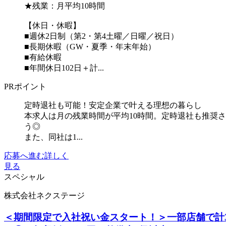
★残業：月平均10時間
【休日・休暇】
■週休2日制（第2・第4土曜／日曜／祝日）
■長期休暇（GW・夏季・年末年始）
■有給休暇
■年間休日102日＋計...
PRポイント
定時退社も可能！安定企業で叶える理想の暮らし
本求人は月の残業時間が平均10時間。定時退社も推奨
う◎
また、同社は1...
応募へ進む
詳しく
見る
スペシャル
株式会社ネクステージ
＜期間限定で入社祝い金スタート！＞一部店舗で計