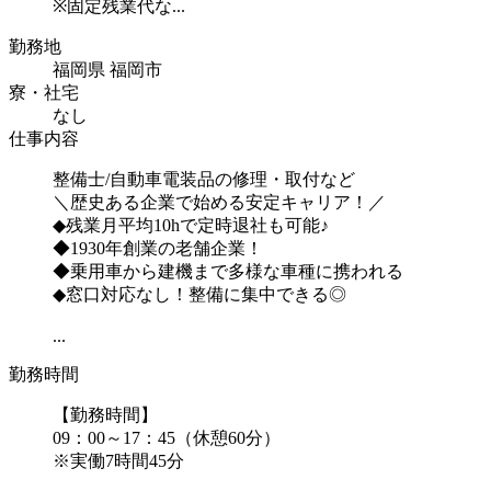
※固定残業代な...
勤務地
福岡県 福岡市
寮・社宅
なし
仕事内容
整備士/自動車電装品の修理・取付など
＼歴史ある企業で始める安定キャリア！／
◆残業月平均10hで定時退社も可能♪
◆1930年創業の老舗企業！
◆乗用車から建機まで多様な車種に携われる
◆窓口対応なし！整備に集中できる◎
...
勤務時間
【勤務時間】
09：00～17：45（休憩60分）
※実働7時間45分