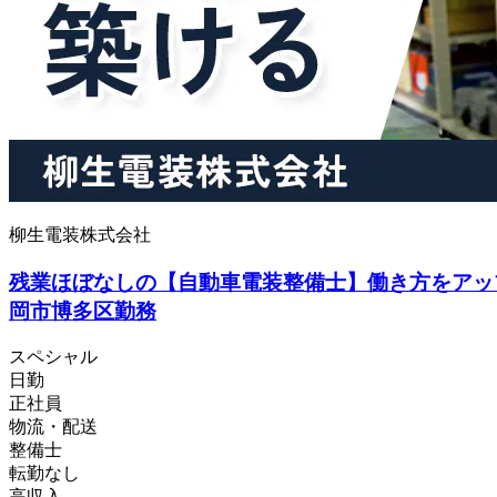
柳生電装株式会社
残業ほぼなしの【自動車電装整備士】働き方をアッ
岡市博多区勤務
スペシャル
日勤
正社員
物流・配送
整備士
転勤なし
高収入