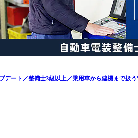
プデート／整備士3級以上／乗用車から建機まで扱う電