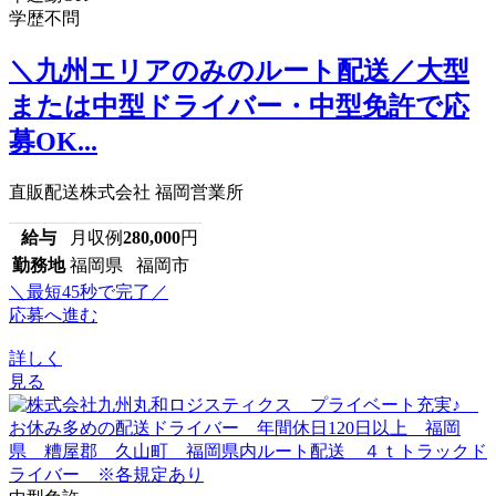
学歴不問
＼九州エリアのみのルート配送／大型
または中型ドライバー・中型免許で応
募OK...
直販配送株式会社 福岡営業所
給与
月収例
280,000
円
勤務地
福岡県 福岡市
＼最短45秒で完了／
応募へ進む
詳しく
見る