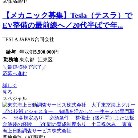
女性活躍中
【メカニック募集】Tesla（テスラ）で
EV整備の最前線へ／20代半ばで年...
TESLA JAPAN合同会社
給与
年収例
5,500,000
円
勤務地
東京都 江東区
＼最短45秒で完了／
応募へ進む
詳しく
見る
スペシャル
普通免許（AT限定）