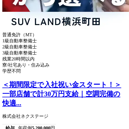
普通免許（MT）
1級自動車整備士
2級自動車整備士
3級自動車整備士
残業20時間以内
寮/社宅あり・住み込み
学歴不問
＜期間限定で入社祝い金スタート！＞
一部店舗で計30万円支給｜空調完備の
快適...
株式会社ネクステージ
給与
年収例
5,200,000
円