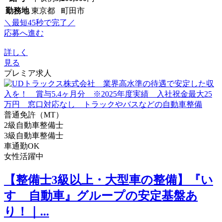
勤務地
東京都 町田市
＼最短45秒で完了／
応募へ進む
詳しく
見る
プレミア求人
普通免許（MT）
2級自動車整備士
3級自動車整備士
車通勤OK
女性活躍中
【整備士3級以上・大型車の整備】『い
すゞ自動車』グループの安定基盤あ
り！｜...