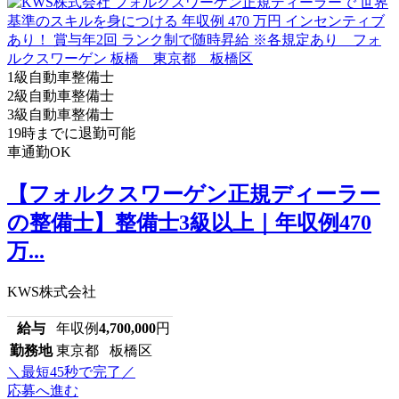
1級自動車整備士
2級自動車整備士
3級自動車整備士
19時までに退勤可能
車通勤OK
【フォルクスワーゲン正規ディーラー
の整備士】整備士3級以上｜年収例470
万...
KWS株式会社
給与
年収例
4,700,000
円
勤務地
東京都 板橋区
＼最短45秒で完了／
応募へ進む