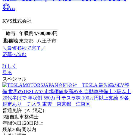
◎...
KVS株式会社
給与
年収例
4,700,000
円
勤務地
東京都 八王子市
＼最短45秒で完了／
応募へ進む
詳しく
見る
スペシャル
普通免許（AT限定）
3級自動車整備士
年間休日120日以上
残業20時間以内