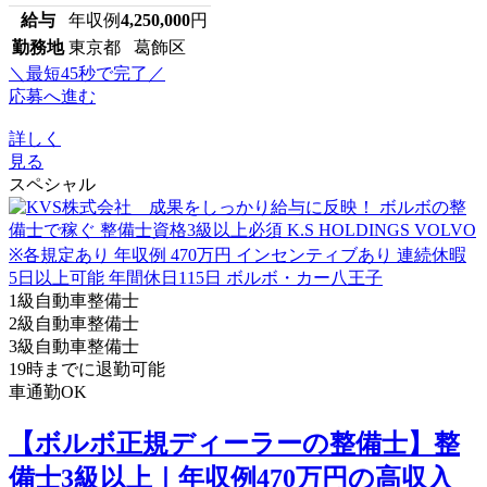
給与
年収例
4,250,000
円
勤務地
東京都 葛飾区
＼最短45秒で完了／
応募へ進む
詳しく
見る
スペシャル
1級自動車整備士
2級自動車整備士
3級自動車整備士
19時までに退勤可能
車通勤OK
【ボルボ正規ディーラーの整備士】整
備士3級以上｜年収例470万円の高収入