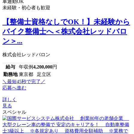
車通勤OK
未経験・初心者も歓迎
【整備士資格なしでOK！】未経験から
バイク整備士へ＜株式会社レッドバロ
ン＞...
株式会社レッドバロン
給与
年収例
4,200,000
円
勤務地
東京都 足立区
＼最短45秒で完了／
応募へ進む
詳しく
見る
スペシャル