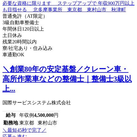
普通免許（AT限定）
3級自動車整備士
年間休日120日以上
土日休み
残業20時間以内
寮/社宅あり・住み込み
車通勤OK
＼創業80年の安定基盤／クレーン車・
高所作業車などの整備士｜整備士3級以
上...
国際サービスシステム株式会社
給与
年収例
4,500,000
円
勤務地
東京都 東村山市
＼最短45秒で完了／
応募へ進む