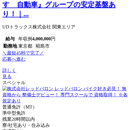
すゞ自動車』グループの安定基盤あ
り！｜...
UDトラックス株式会社 関東エリア
給与
年収例
4,000,000
円
勤務地
東京都 昭島市
＼最短45秒で完了／
応募へ進む
詳しく
見る
スペシャル
普通免許（MT）
準中型免許
残業20時間以内
寮/社宅あり・住み込み