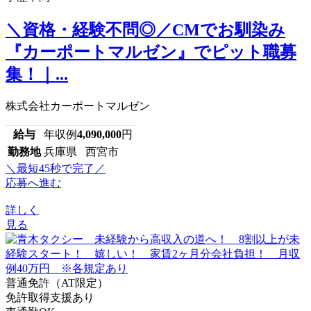
＼資格・経験不問◎／CMでお馴染み
『カーポートマルゼン』でピット職募
集！｜...
株式会社カーポートマルゼン
給与
年収例
4,090,000
円
勤務地
兵庫県 西宮市
＼最短45秒で完了／
応募へ進む
詳しく
見る
普通免許（AT限定）
免許取得支援あり