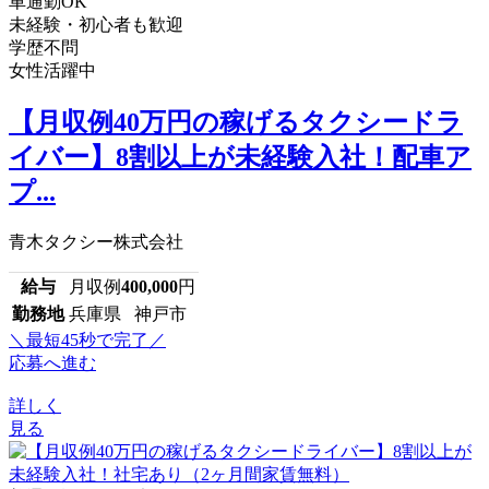
車通勤OK
未経験・初心者も歓迎
学歴不問
女性活躍中
【月収例40万円の稼げるタクシードラ
イバー】8割以上が未経験入社！配車ア
プ...
青木タクシー株式会社
給与
月収例
400,000
円
勤務地
兵庫県 神戸市
＼最短45秒で完了／
応募へ進む
詳しく
見る