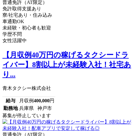
普通免許（AT限定）
免許取得支援あり
寮/社宅あり・住み込み
車通勤OK
未経験・初心者も歓迎
学歴不問
女性活躍中
【月収例40万円の稼げるタクシードラ
イバー】8割以上が未経験入社！社宅あ
り...
青木タクシー株式会社
給与
月収例
400,000
円
勤務地
兵庫県 神戸市
募集が停止しています
普通免許（AT限定）