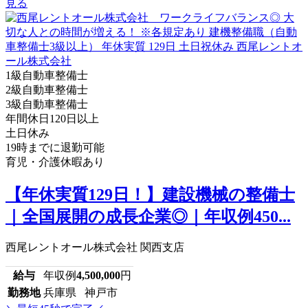
見る
1級自動車整備士
2級自動車整備士
3級自動車整備士
年間休日120日以上
土日休み
19時までに退勤可能
育児・介護休暇あり
【年休実質129日！】建設機械の整備士
｜全国展開の成長企業◎｜年収例450...
西尾レントオール株式会社 関西支店
給与
年収例
4,500,000
円
勤務地
兵庫県 神戸市