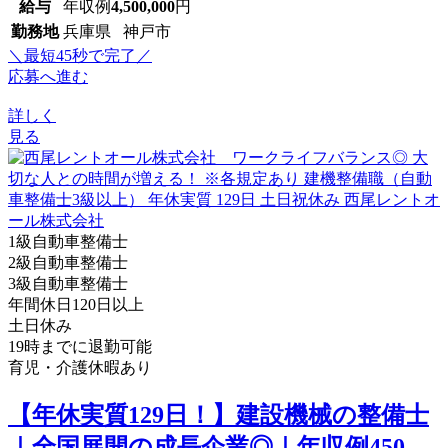
給与
年収例
4,500,000
円
勤務地
兵庫県 神戸市
＼最短45秒で完了／
応募へ進む
詳しく
見る
1級自動車整備士
2級自動車整備士
3級自動車整備士
年間休日120日以上
土日休み
19時までに退勤可能
育児・介護休暇あり
【年休実質129日！】建設機械の整備士
｜全国展開の成長企業◎｜年収例450...