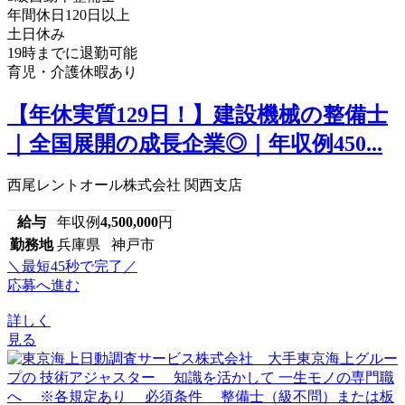
年間休日120日以上
土日休み
19時までに退勤可能
育児・介護休暇あり
【年休実質129日！】建設機械の整備士
｜全国展開の成長企業◎｜年収例450...
西尾レントオール株式会社 関西支店
給与
年収例
4,500,000
円
勤務地
兵庫県 神戸市
＼最短45秒で完了／
応募へ進む
詳しく
見る