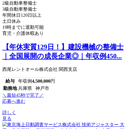
2級自動車整備士
3級自動車整備士
年間休日120日以上
土日休み
19時までに退勤可能
育児・介護休暇あり
【年休実質129日！】建設機械の整備士
｜全国展開の成長企業◎｜年収例450...
西尾レントオール株式会社 関西支店
給与
年収例
4,500,000
円
勤務地
兵庫県 神戸市
＼最短45秒で完了／
応募へ進む
詳しく
見る