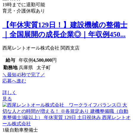
19時までに退勤可能
育児・介護休暇あり
【年休実質129日！】建設機械の整備士
｜全国展開の成長企業◎｜年収例450...
西尾レントオール株式会社 関西支店
給与
年収例
4,500,000
円
勤務地
兵庫県 太子町
＼最短45秒で完了／
応募へ進む
詳しく
見る
1級自動車整備士