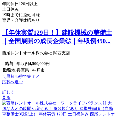
年間休日120日以上
土日休み
19時までに退勤可能
育児・介護休暇あり
【年休実質129日！】建設機械の整備士
｜全国展開の成長企業◎｜年収例450...
西尾レントオール株式会社 関西支店
給与
年収例
4,500,000
円
勤務地
兵庫県 神戸市
＼最短45秒で完了／
応募へ進む
詳しく
見る