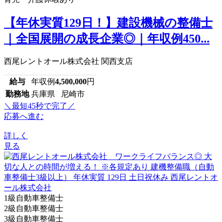
【年休実質129日！】建設機械の整備士
｜全国展開の成長企業◎｜年収例450...
西尾レントオール株式会社 関西支店
給与
年収例
4,500,000
円
勤務地
兵庫県 尼崎市
＼最短45秒で完了／
応募へ進む
詳しく
見る
1級自動車整備士
2級自動車整備士
3級自動車整備士