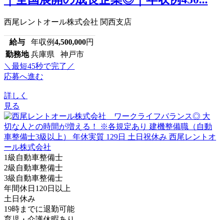
西尾レントオール株式会社 関西支店
給与
年収例
4,500,000
円
勤務地
兵庫県 神戸市
＼最短45秒で完了／
応募へ進む
詳しく
見る
1級自動車整備士
2級自動車整備士
3級自動車整備士
年間休日120日以上
土日休み
19時までに退勤可能
育児・介護休暇あり