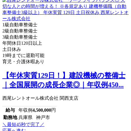
1級自動車整備士
2級自動車整備士
3級自動車整備士
年間休日120日以上
土日休み
19時までに退勤可能
育児・介護休暇あり
【年休実質129日！】建設機械の整備士
｜全国展開の成長企業◎｜年収例450...
西尾レントオール株式会社 関西支店
給与
年収例
4,500,000
円
勤務地
兵庫県 神戸市
＼最短45秒で完了／
応募へ進む