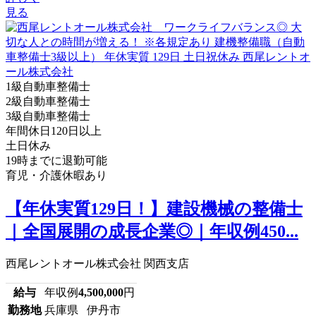
見る
1級自動車整備士
2級自動車整備士
3級自動車整備士
年間休日120日以上
土日休み
19時までに退勤可能
育児・介護休暇あり
【年休実質129日！】建設機械の整備士
｜全国展開の成長企業◎｜年収例450...
西尾レントオール株式会社 関西支店
給与
年収例
4,500,000
円
勤務地
兵庫県 伊丹市