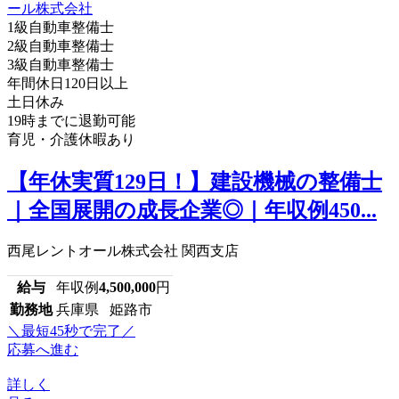
1級自動車整備士
2級自動車整備士
3級自動車整備士
年間休日120日以上
土日休み
19時までに退勤可能
育児・介護休暇あり
【年休実質129日！】建設機械の整備士
｜全国展開の成長企業◎｜年収例450...
西尾レントオール株式会社 関西支店
給与
年収例
4,500,000
円
勤務地
兵庫県 姫路市
＼最短45秒で完了／
応募へ進む
詳しく