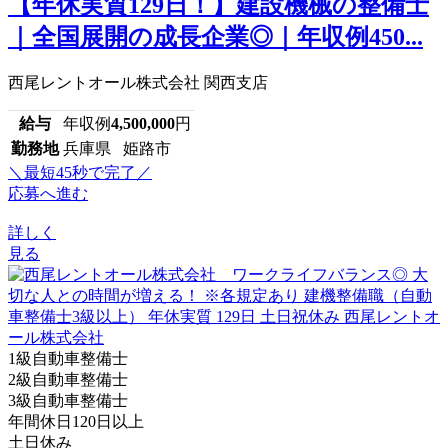
【年休実質129日！】建設機械の整備士
｜全国展開の成長企業◎｜年収例450...
西尾レントオール株式会社 関西支店
給与
年収例
4,500,000
円
勤務地
兵庫県 姫路市
＼最短45秒で完了／
応募へ進む
詳しく
見る
1級自動車整備士
2級自動車整備士
3級自動車整備士
年間休日120日以上
土日休み