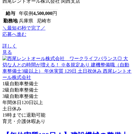
西尾レントオール株式会社 関西支店
給与
年収例
4,500,000
円
勤務地
兵庫県 尼崎市
＼最短45秒で完了／
応募へ進む
詳しく
見る
1級自動車整備士
2級自動車整備士
3級自動車整備士
年間休日120日以上
土日休み
19時までに退勤可能
育児・介護休暇あり