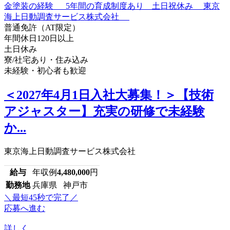
普通免許（AT限定）
年間休日120日以上
土日休み
寮/社宅あり・住み込み
未経験・初心者も歓迎
＜2027年4月1日入社大募集！＞【技術
アジャスター】充実の研修で未経験
か...
東京海上日動調査サービス株式会社
給与
年収例
4,480,000
円
勤務地
兵庫県 神戸市
＼最短45秒で完了／
応募へ進む
詳しく