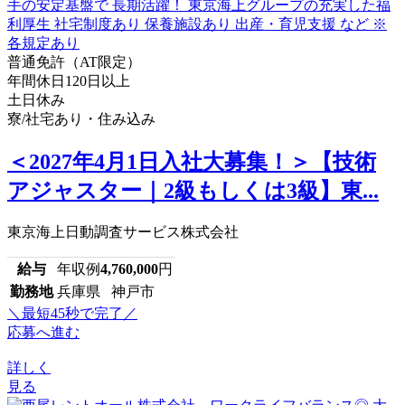
普通免許（AT限定）
年間休日120日以上
土日休み
寮/社宅あり・住み込み
＜2027年4月1日入社大募集！＞【技術
アジャスター｜2級もしくは3級】東...
東京海上日動調査サービス株式会社
給与
年収例
4,760,000
円
勤務地
兵庫県 神戸市
＼最短45秒で完了／
応募へ進む
詳しく
見る