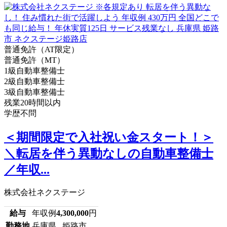
普通免許（AT限定）
普通免許（MT）
1級自動車整備士
2級自動車整備士
3級自動車整備士
残業20時間以内
学歴不問
＜期間限定で入社祝い金スタート！＞
＼転居を伴う異動なしの自動車整備士
／年収...
株式会社ネクステージ
給与
年収例
4,300,000
円
勤務地
兵庫県 姫路市