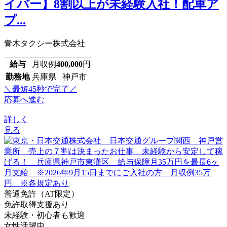
イバー】8割以上が未経験入社！配車ア
プ...
青木タクシー株式会社
給与
月収例
400,000
円
勤務地
兵庫県 神戸市
＼最短45秒で完了／
応募へ進む
詳しく
見る
普通免許（AT限定）
免許取得支援あり
未経験・初心者も歓迎
女性活躍中