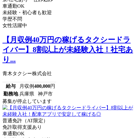
車通勤OK
未経験・初心者も歓迎
学歴不問
女性活躍中
【月収例40万円の稼げるタクシードラ
イバー】8割以上が未経験入社！社宅あ
り...
青木タクシー株式会社
給与
月収例
400,000
円
勤務地
兵庫県 神戸市
募集が停止しています
普通免許（AT限定）
免許取得支援あり
車通勤OK