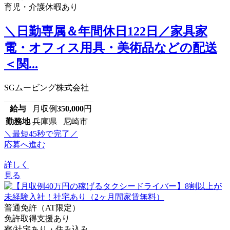
育児・介護休暇あり
＼日勤専属＆年間休日122日／家具家
電・オフィス用具・美術品などの配送
＜関...
SGムービング株式会社
給与
月収例
350,000
円
勤務地
兵庫県 尼崎市
＼最短45秒で完了／
応募へ進む
詳しく
見る
普通免許（AT限定）
免許取得支援あり
寮/社宅あり・住み込み