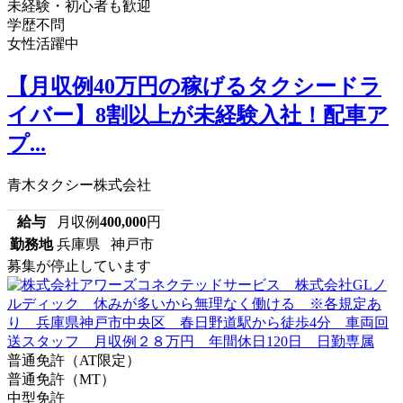
未経験・初心者も歓迎
学歴不問
女性活躍中
【月収例40万円の稼げるタクシードラ
イバー】8割以上が未経験入社！配車ア
プ...
青木タクシー株式会社
給与
月収例
400,000
円
勤務地
兵庫県 神戸市
募集が停止しています
普通免許（AT限定）
普通免許（MT）
中型免許