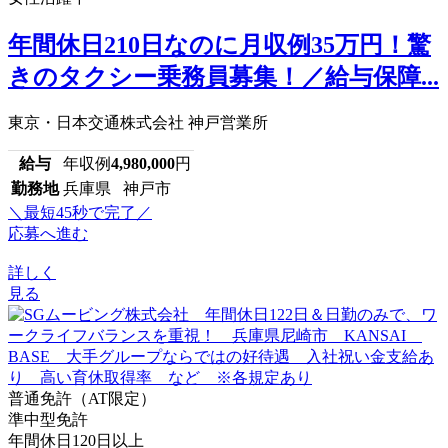
年間休日210日なのに月収例35万円！驚
きのタクシー乗務員募集！／給与保障...
東京・日本交通株式会社 神戸営業所
給与
年収例
4,980,000
円
勤務地
兵庫県 神戸市
＼最短45秒で完了／
応募へ進む
詳しく
見る
普通免許（AT限定）
準中型免許
年間休日120日以上