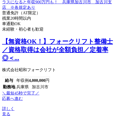
普通免許（AT限定）
残業20時間以内
車通勤OK
未経験・初心者も歓迎
【無資格OK！】フォークリフト整備士
／資格取得は会社が全額負担／定着率
◎＜...
株式会社昭和フォークリフト
給与
年収例
4,000,000
円
勤務地
兵庫県 加古川市
＼最短45秒で完了／
応募へ進む
詳しく
見る