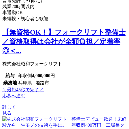
普通免許（AT限定）
残業20時間以内
車通勤OK
未経験・初心者も歓迎
【無資格OK！】フォークリフト整備士
／資格取得は会社が全額負担／定着率
◎＜...
株式会社昭和フォークリフト
給与
年収例
4,000,000
円
勤務地
兵庫県 姫路市
＼最短45秒で完了／
応募へ進む
詳しく
見る