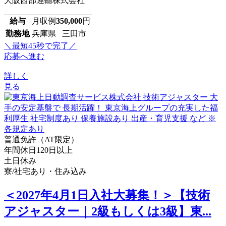
大阪西部運輸株式会社
給与
月収例
350,000
円
勤務地
兵庫県 三田市
＼最短45秒で完了／
応募へ進む
詳しく
見る
普通免許（AT限定）
年間休日120日以上
土日休み
寮/社宅あり・住み込み
＜2027年4月1日入社大募集！＞【技術
アジャスター｜2級もしくは3級】東...