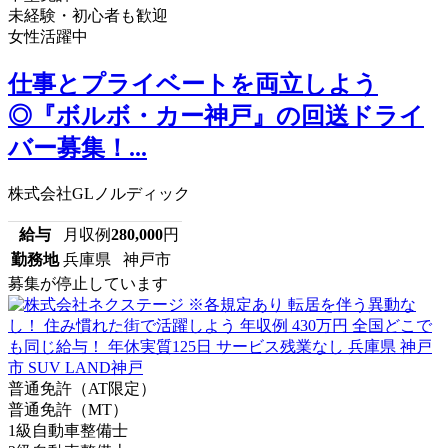
未経験・初心者も歓迎
女性活躍中
仕事とプライベートを両立しよう
◎『ボルボ・カー神戸』の回送ドライ
バー募集！...
株式会社GLノルディック
給与
月収例
280,000
円
勤務地
兵庫県 神戸市
募集が停止しています
普通免許（AT限定）
普通免許（MT）
1級自動車整備士