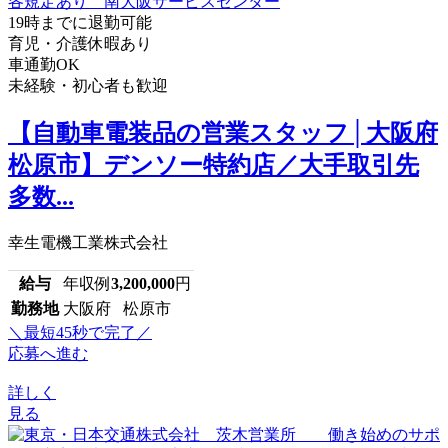
19時までに退勤可能
育児・介護休暇あり
車通勤OK
未経験・初心者も歓迎
【自動車電装品の営業スタッフ│大阪府
松原市】デンソー特約店／大手取引先
多数...
幸生電機工業株式会社
給与
年収例
3,200,000
円
勤務地
大阪府 松原市
＼最短45秒で完了／
応募へ進む
詳しく
見る