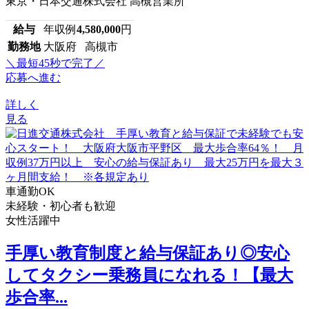
東京・日本交通株式会社 高槻営業所
給与
年収例
4,580,000
円
勤務地
大阪府 高槻市
＼最短45秒で完了／
応募へ進む
詳しく
見る
車通勤OK
未経験・初心者も歓迎
女性活躍中
手厚い教育制度と給与保証あり◎安心
してタクシー乗務員になれる！【最大
歩合率...