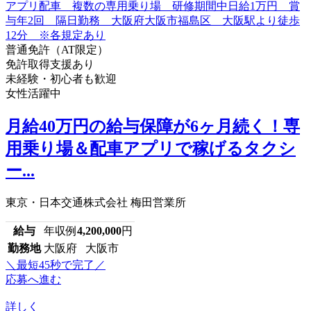
普通免許（AT限定）
免許取得支援あり
未経験・初心者も歓迎
女性活躍中
月給40万円の給与保障が6ヶ月続く！専
用乗り場＆配車アプリで稼げるタクシ
ー...
東京・日本交通株式会社 梅田営業所
給与
年収例
4,200,000
円
勤務地
大阪府 大阪市
＼最短45秒で完了／
応募へ進む
詳しく