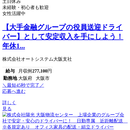
土日休み
未経験・初心者も歓迎
女性活躍中
【大手金融グループの役員送迎ドライ
バー】として安定収入を手にしよう！
年休1...
株式会社オートシステム大阪支社
給与
月収例
277,100
円
勤務地
大阪府 大阪市
＼最短45秒で完了／
応募へ進む
詳しく
見る