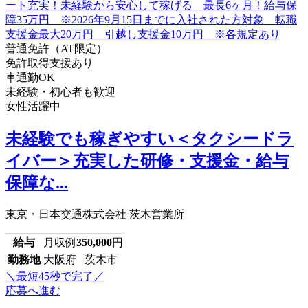
普通免許（AT限定）
免許取得支援あり
車通勤OK
未経験・初心者も歓迎
女性活躍中
未経験でも稼ぎやすい＜タクシードラ
イバー＞充実した研修・支援金・給与
保障な...
東京・日本交通株式会社 茨木営業所
給与
月収例
350,000
円
勤務地
大阪府 茨木市
＼最短45秒で完了／
応募へ進む