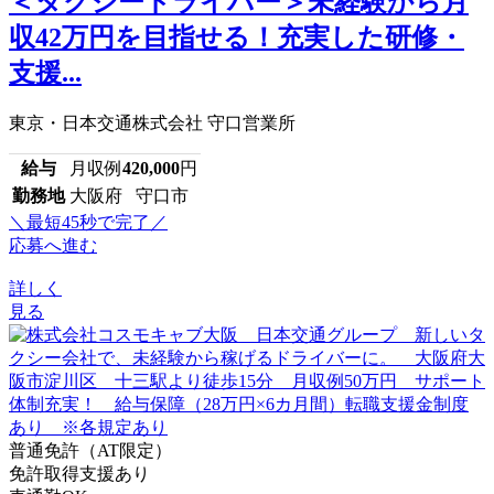
＜タクシードライバー＞未経験から月
収42万円を目指せる！充実した研修・
支援...
東京・日本交通株式会社 守口営業所
給与
月収例
420,000
円
勤務地
大阪府 守口市
＼最短45秒で完了／
応募へ進む
詳しく
見る
普通免許（AT限定）
免許取得支援あり