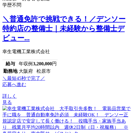
学歴不問
＼普通免許で挑戦できる！／デンソー
特約店の整備士｜未経験から整備士デ
ビュー...
幸生電機工業株式会社
給与
年収例
3,200,000
円
勤務地
大阪府 松原市
＼最短45秒で完了／
応募へ進む
詳しく
見る