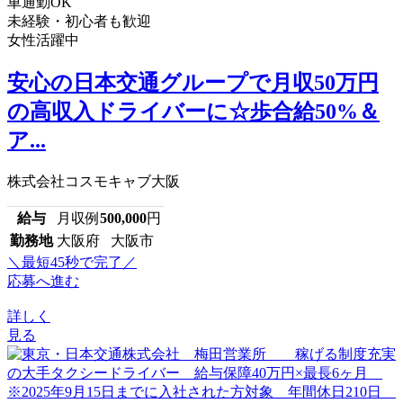
車通勤OK
未経験・初心者も歓迎
女性活躍中
安心の日本交通グループで月収50万円
の高収入ドライバーに☆歩合給50%＆
ア...
株式会社コスモキャブ大阪
給与
月収例
500,000
円
勤務地
大阪府 大阪市
＼最短45秒で完了／
応募へ進む
詳しく
見る