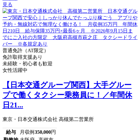
見る
普通免許（AT限定）
免許取得支援あり
未経験・初心者も歓迎
女性活躍中
【日本交通グループ関西】大手グルー
プで働くタクシー乗務員に！／年間休
日21...
東京・日本交通株式会社 高槻第二営業所
給与
月収例
350,000
円
勤務地
大阪府 高槻市