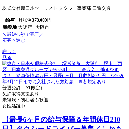
株式会社新日本ツーリスト タクシー事業部 日進交通
給与
月収例
378,000
円
勤務地
大阪府 大阪市
＼最短45秒で完了／
応募へ進む
詳しく
見る
普通免許（AT限定）
免許取得支援あり
未経験・初心者も歓迎
女性活躍中
【最長6ヶ月の給与保障＆年間休日210
日】タクシードライバー募集／しかも