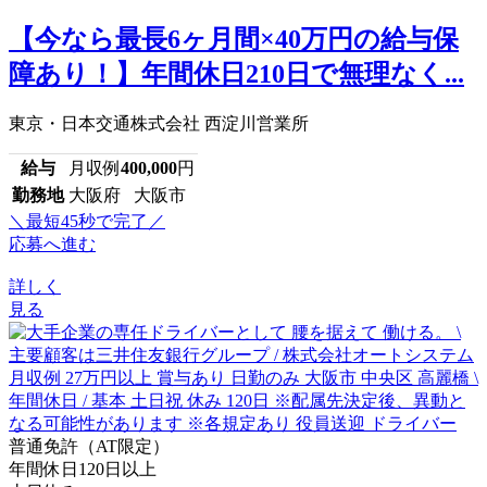
【今なら最長6ヶ月間×40万円の給与保
障あり！】年間休日210日で無理なく...
東京・日本交通株式会社 西淀川営業所
給与
月収例
400,000
円
勤務地
大阪府 大阪市
＼最短45秒で完了／
応募へ進む
詳しく
見る
普通免許（AT限定）
年間休日120日以上