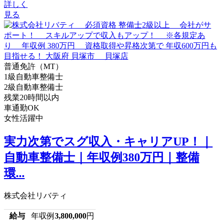
詳しく
見る
普通免許（MT）
1級自動車整備士
2級自動車整備士
残業20時間以内
車通勤OK
女性活躍中
実力次第でスグ収入・キャリアUP！｜
自動車整備士｜年収例380万円｜整備
環...
株式会社リバティ
給与
年収例
3,800,000
円