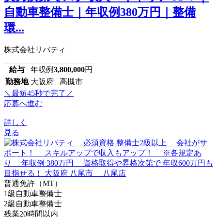
自動車整備士｜年収例380万円｜整備
環...
株式会社リバティ
給与
年収例
3,800,000
円
勤務地
大阪府 高槻市
＼最短45秒で完了／
応募へ進む
詳しく
見る
普通免許（MT）
1級自動車整備士
2級自動車整備士
残業20時間以内