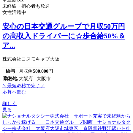
未経験・初心者も歓迎
女性活躍中
安心の日本交通グループで月収50万円
の高収入ドライバーに☆歩合給50%＆
ア...
株式会社コスモキャブ大阪
給与
月収例
500,000
円
勤務地
大阪府 大阪市
＼最短45秒で完了／
応募へ進む
詳しく
見る