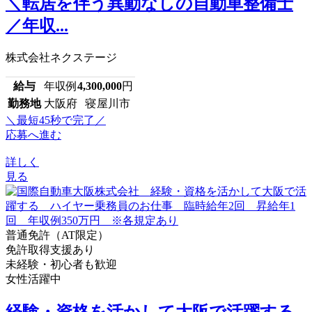
＼転居を伴う異動なしの自動車整備士
／年収...
株式会社ネクステージ
給与
年収例
4,300,000
円
勤務地
大阪府 寝屋川市
＼最短45秒で完了／
応募へ進む
詳しく
見る
普通免許（AT限定）
免許取得支援あり
未経験・初心者も歓迎
女性活躍中
経験・資格を活かして大阪で活躍する