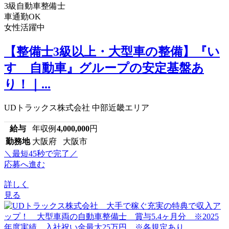
3級自動車整備士
車通勤OK
女性活躍中
【整備士3級以上・大型車の整備】『い
すゞ自動車』グループの安定基盤あ
り！｜...
UDトラックス株式会社 中部近畿エリア
給与
年収例
4,000,000
円
勤務地
大阪府 大阪市
＼最短45秒で完了／
応募へ進む
詳しく
見る