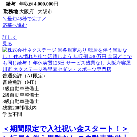
給与
年収例
4,000,000
円
勤務地
大阪府 大阪市
＼最短45秒で完了／
応募へ進む
詳しく
見る
普通免許（AT限定）
普通免許（MT）
1級自動車整備士
2級自動車整備士
3級自動車整備士
残業20時間以内
学歴不問
＜期間限定で入社祝い金スタート！＞