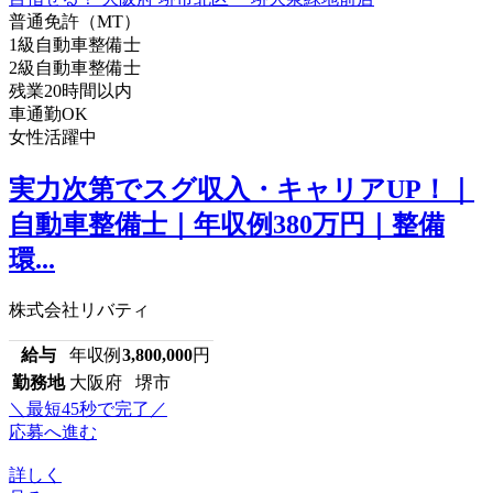
普通免許（MT）
1級自動車整備士
2級自動車整備士
残業20時間以内
車通勤OK
女性活躍中
実力次第でスグ収入・キャリアUP！｜
自動車整備士｜年収例380万円｜整備
環...
株式会社リバティ
給与
年収例
3,800,000
円
勤務地
大阪府 堺市
＼最短45秒で完了／
応募へ進む
詳しく