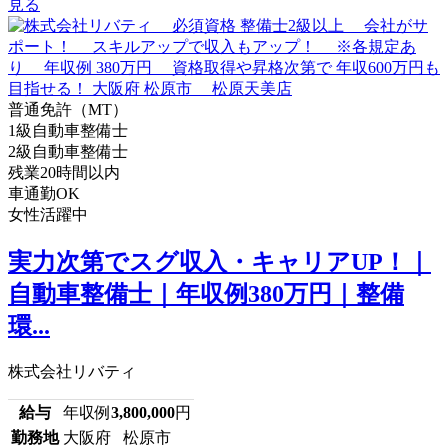
見る
普通免許（MT）
1級自動車整備士
2級自動車整備士
残業20時間以内
車通勤OK
女性活躍中
実力次第でスグ収入・キャリアUP！｜
自動車整備士｜年収例380万円｜整備
環...
株式会社リバティ
給与
年収例
3,800,000
円
勤務地
大阪府 松原市