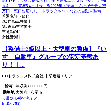
普通免許（MT）
2級自動車整備士
3級自動車整備士
車通勤OK
女性活躍中
【整備士3級以上・大型車の整備】『い
すゞ自動車』グループの安定基盤あ
り！｜...
UDトラックス株式会社 中部近畿エリア
給与
年収例
4,000,000
円
勤務地
大阪府 八尾市
＼最短45秒で完了／
応募へ進む