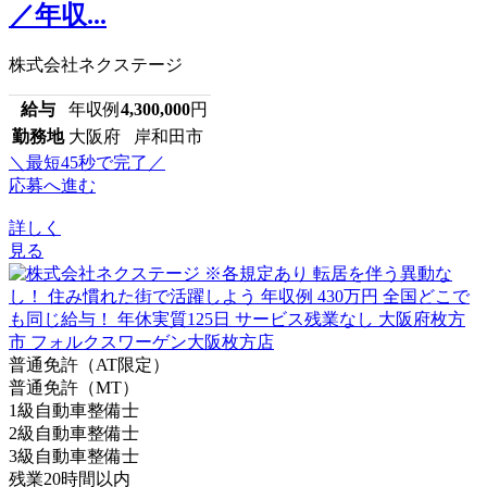
／年収...
株式会社ネクステージ
給与
年収例
4,300,000
円
勤務地
大阪府 岸和田市
＼最短45秒で完了／
応募へ進む
詳しく
見る
普通免許（AT限定）
普通免許（MT）
1級自動車整備士
2級自動車整備士
3級自動車整備士
残業20時間以内