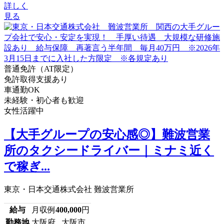
詳しく
見る
普通免許（AT限定）
免許取得支援あり
車通勤OK
未経験・初心者も歓迎
女性活躍中
【大手グループの安心感◎】難波営業
所のタクシードライバー｜ミナミ近く
で稼ぎ...
東京・日本交通株式会社 難波営業所
給与
月収例
400,000
円
勤務地
大阪府 大阪市