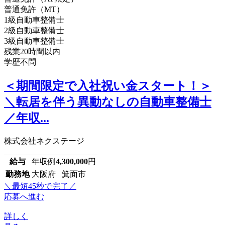
普通免許（MT）
1級自動車整備士
2級自動車整備士
3級自動車整備士
残業20時間以内
学歴不問
＜期間限定で入社祝い金スタート！＞
＼転居を伴う異動なしの自動車整備士
／年収...
株式会社ネクステージ
給与
年収例
4,300,000
円
勤務地
大阪府 箕面市
＼最短45秒で完了／
応募へ進む
詳しく