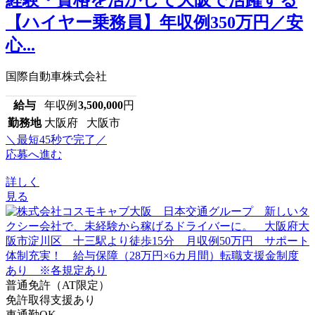
【ハイヤー乗務員】年収例350万円／安
心...
国際自動車株式会社
給与
年収例
3,500,000
円
勤務地
大阪府 大阪市
＼最短45秒で完了／
応募へ進む
詳しく
見る
普通免許（AT限定）
免許取得支援あり
車通勤OK