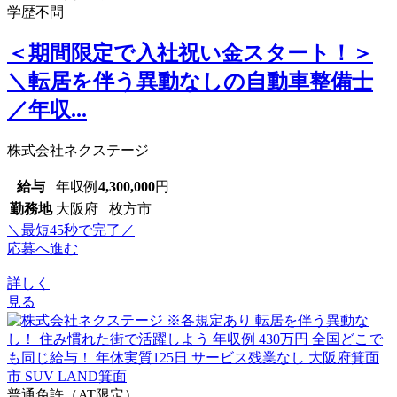
学歴不問
＜期間限定で入社祝い金スタート！＞
＼転居を伴う異動なしの自動車整備士
／年収...
株式会社ネクステージ
給与
年収例
4,300,000
円
勤務地
大阪府 枚方市
＼最短45秒で完了／
応募へ進む
詳しく
見る
普通免許（AT限定）