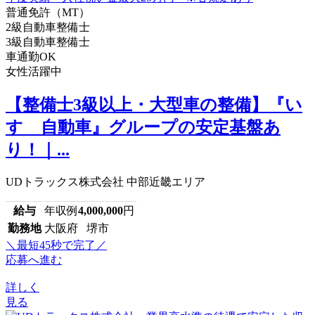
普通免許（MT）
2級自動車整備士
3級自動車整備士
車通勤OK
女性活躍中
【整備士3級以上・大型車の整備】『い
すゞ自動車』グループの安定基盤あ
り！｜...
UDトラックス株式会社 中部近畿エリア
給与
年収例
4,000,000
円
勤務地
大阪府 堺市
＼最短45秒で完了／
応募へ進む
詳しく
見る