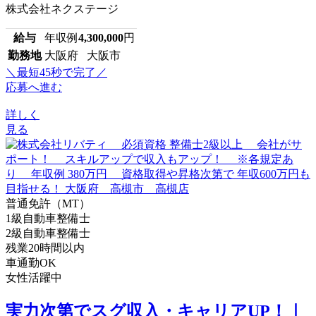
株式会社ネクステージ
給与
年収例
4,300,000
円
勤務地
大阪府 大阪市
＼最短45秒で完了／
応募へ進む
詳しく
見る
普通免許（MT）
1級自動車整備士
2級自動車整備士
残業20時間以内
車通勤OK
女性活躍中
実力次第でスグ収入・キャリアUP！｜