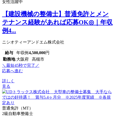
女性活躍中
【建設機械の整備士】普通免許とメン
テナンス経験があれば応募OK◎｜年収
例4...
ニシオティーアンドエム株式会社
給与
年収例
4,500,000
円
勤務地
大阪府 高槻市
＼最短45秒で完了／
応募へ進む
詳しく
見る
普通免許（MT）
2級自動車整備士