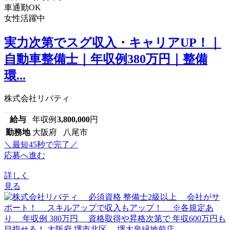
車通勤OK
女性活躍中
実力次第でスグ収入・キャリアUP！｜
自動車整備士｜年収例380万円｜整備
環...
株式会社リバティ
給与
年収例
3,800,000
円
勤務地
大阪府 八尾市
＼最短45秒で完了／
応募へ進む
詳しく
見る