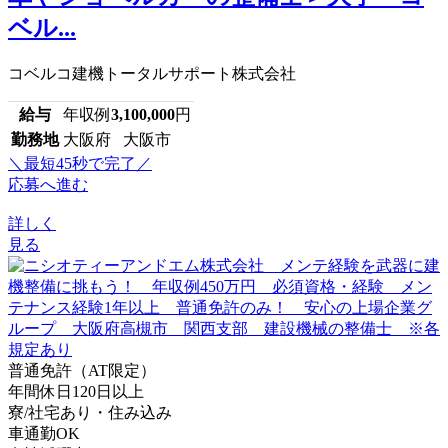
ベル...
コベルコ建機トータルサポート株式会社
給与
年収例
3,100,000
円
勤務地
大阪府 大阪市
＼最短45秒で完了／
応募へ進む
詳しく
見る
普通免許（AT限定）
年間休日120日以上
寮/社宅あり・住み込み
車通勤OK