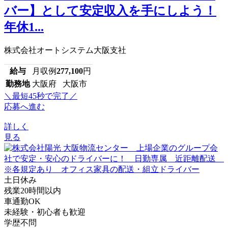
バー】として安定収入を手にしよう！
年休1...
株式会社オートシステム大阪支社
給与
月収例
277,100
円
勤務地
大阪府 大阪市
＼最短45秒で完了／
応募へ進む
詳しく
見る
土日休み
残業20時間以内
車通勤OK
未経験・初心者も歓迎
学歴不問