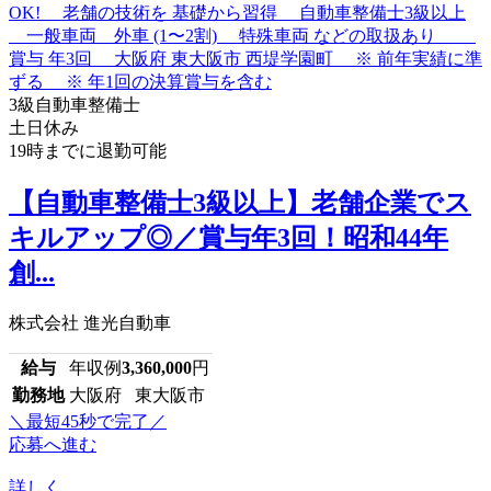
3級自動車整備士
土日休み
19時までに退勤可能
【自動車整備士3級以上】老舗企業でス
キルアップ◎／賞与年3回！昭和44年
創...
株式会社 進光自動車
給与
年収例
3,360,000
円
勤務地
大阪府 東大阪市
＼最短45秒で完了／
応募へ進む
詳しく