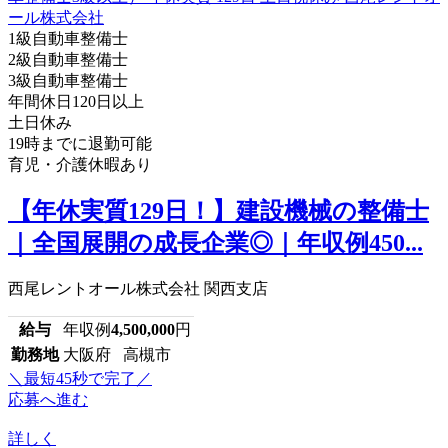
1級自動車整備士
2級自動車整備士
3級自動車整備士
年間休日120日以上
土日休み
19時までに退勤可能
育児・介護休暇あり
【年休実質129日！】建設機械の整備士
｜全国展開の成長企業◎｜年収例450...
西尾レントオール株式会社 関西支店
給与
年収例
4,500,000
円
勤務地
大阪府 高槻市
＼最短45秒で完了／
応募へ進む
詳しく