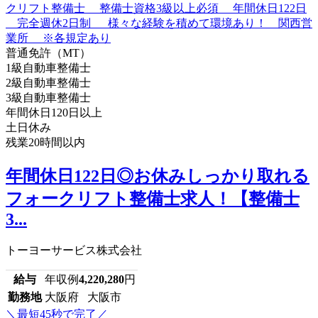
普通免許（MT）
1級自動車整備士
2級自動車整備士
3級自動車整備士
年間休日120日以上
土日休み
残業20時間以内
年間休日122日◎お休みしっかり取れる
フォークリフト整備士求人！【整備士
3...
トーヨーサービス株式会社
給与
年収例
4,220,280
円
勤務地
大阪府 大阪市
＼最短45秒で完了／