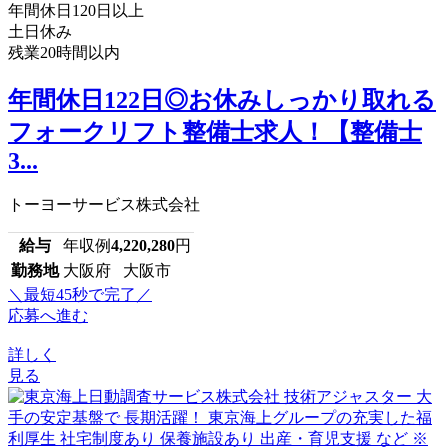
年間休日120日以上
土日休み
残業20時間以内
年間休日122日◎お休みしっかり取れる
フォークリフト整備士求人！【整備士
3...
トーヨーサービス株式会社
給与
年収例
4,220,280
円
勤務地
大阪府 大阪市
＼最短45秒で完了／
応募へ進む
詳しく
見る