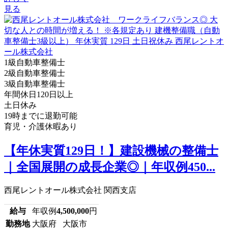
見る
1級自動車整備士
2級自動車整備士
3級自動車整備士
年間休日120日以上
土日休み
19時までに退勤可能
育児・介護休暇あり
【年休実質129日！】建設機械の整備士
｜全国展開の成長企業◎｜年収例450...
西尾レントオール株式会社 関西支店
給与
年収例
4,500,000
円
勤務地
大阪府 大阪市