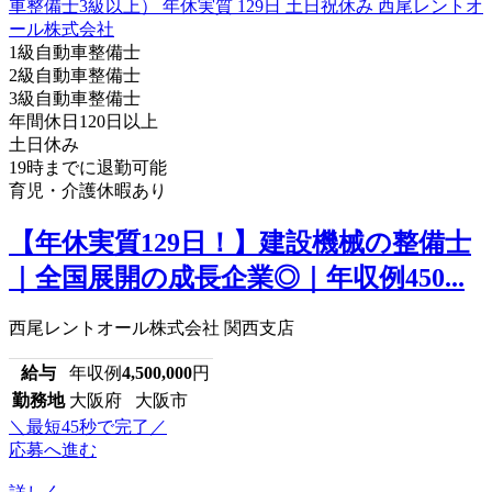
1級自動車整備士
2級自動車整備士
3級自動車整備士
年間休日120日以上
土日休み
19時までに退勤可能
育児・介護休暇あり
【年休実質129日！】建設機械の整備士
｜全国展開の成長企業◎｜年収例450...
西尾レントオール株式会社 関西支店
給与
年収例
4,500,000
円
勤務地
大阪府 大阪市
＼最短45秒で完了／
応募へ進む