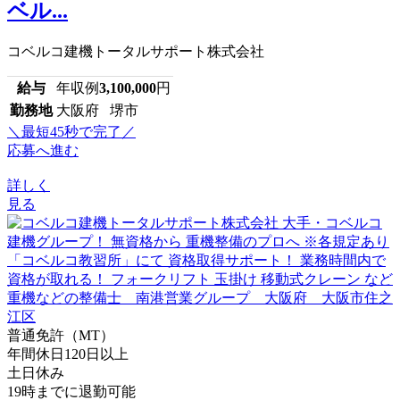
ベル...
コベルコ建機トータルサポート株式会社
給与
年収例
3,100,000
円
勤務地
大阪府 堺市
＼最短45秒で完了／
応募へ進む
詳しく
見る
普通免許（MT）
年間休日120日以上
土日休み
19時までに退勤可能