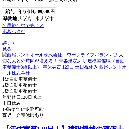
給与
年収例
4,500,000
円
勤務地
大阪府 東大阪市
＼最短45秒で完了／
応募へ進む
詳しく
見る
1級自動車整備士
2級自動車整備士
3級自動車整備士
年間休日120日以上
土日休み
19時までに退勤可能
育児・介護休暇あり
【年休実質129日！】建設機械の整備士