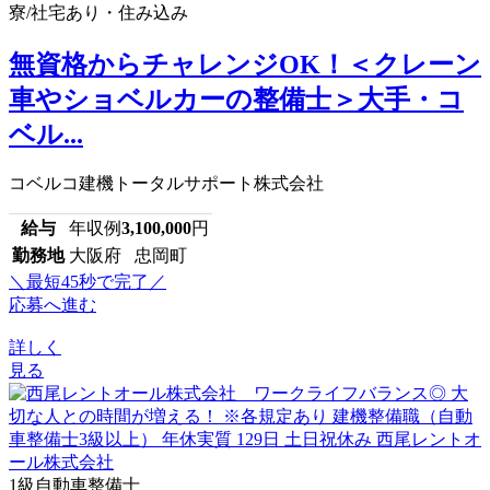
寮/社宅あり・住み込み
無資格からチャレンジOK！＜クレーン
車やショベルカーの整備士＞大手・コ
ベル...
コベルコ建機トータルサポート株式会社
給与
年収例
3,100,000
円
勤務地
大阪府 忠岡町
＼最短45秒で完了／
応募へ進む
詳しく
見る
1級自動車整備士