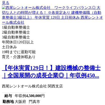
見る
1級自動車整備士
2級自動車整備士
3級自動車整備士
年間休日120日以上
土日休み
19時までに退勤可能
育児・介護休暇あり
【年休実質129日！】建設機械の整備士
｜全国展開の成長企業◎｜年収例450...
西尾レントオール株式会社 関西支店
給与
年収例
4,500,000
円
勤務地
大阪府 門真市