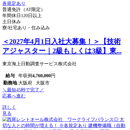
普通免許（AT限定）
年間休日120日以上
土日休み
寮/社宅あり・住み込み
＜2027年4月1日入社大募集！＞【技術
アジャスター｜2級もしくは3級】東...
東京海上日動調査サービス株式会社
給与
年収例
4,760,000
円
勤務地
大阪府 大阪市
＼最短45秒で完了／
応募へ進む
詳しく
見る