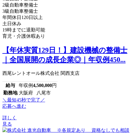
2級自動車整備士
3級自動車整備士
年間休日120日以上
土日休み
19時までに退勤可能
育児・介護休暇あり
【年休実質129日！】建設機械の整備士
｜全国展開の成長企業◎｜年収例450...
西尾レントオール株式会社 関西支店
給与
年収例
4,500,000
円
勤務地
大阪府 八尾市
＼最短45秒で完了／
応募へ進む
詳しく
見る