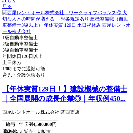
詳しく
見る
1級自動車整備士
2級自動車整備士
3級自動車整備士
年間休日120日以上
土日休み
19時までに退勤可能
育児・介護休暇あり
【年休実質129日！】建設機械の整備士
｜全国展開の成長企業◎｜年収例450...
西尾レントオール株式会社 関西支店
給与
年収例
4,500,000
円
勤務地
大阪府 大阪市