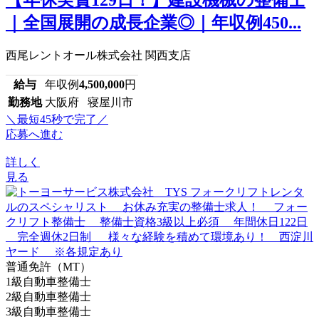
｜全国展開の成長企業◎｜年収例450...
西尾レントオール株式会社 関西支店
給与
年収例
4,500,000
円
勤務地
大阪府 寝屋川市
＼最短45秒で完了／
応募へ進む
詳しく
見る
普通免許（MT）
1級自動車整備士
2級自動車整備士
3級自動車整備士