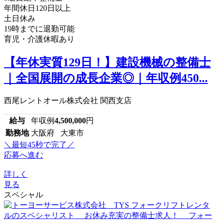
年間休日120日以上
土日休み
19時までに退勤可能
育児・介護休暇あり
【年休実質129日！】建設機械の整備士
｜全国展開の成長企業◎｜年収例450...
西尾レントオール株式会社 関西支店
給与
年収例
4,500,000
円
勤務地
大阪府 大東市
＼最短45秒で完了／
応募へ進む
詳しく
見る
スペシャル