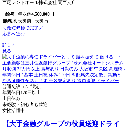
西尾レントオール株式会社 関西支店
給与
年収例
4,500,000
円
勤務地
大阪府 大阪市
＼最短45秒で完了／
応募へ進む
詳しく
見る
普通免許（AT限定）
年間休日120日以上
土日休み
未経験・初心者も歓迎
女性活躍中
【大手金融グループの役員送迎ドライ