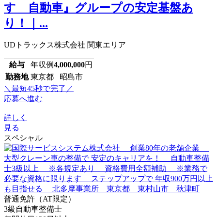
すゞ自動車』グループの安定基盤あ
り！｜...
UDトラックス株式会社 関東エリア
給与
年収例
4,000,000
円
勤務地
東京都 昭島市
＼最短45秒で完了／
応募へ進む
詳しく
見る
スペシャル
普通免許（AT限定）
3級自動車整備士