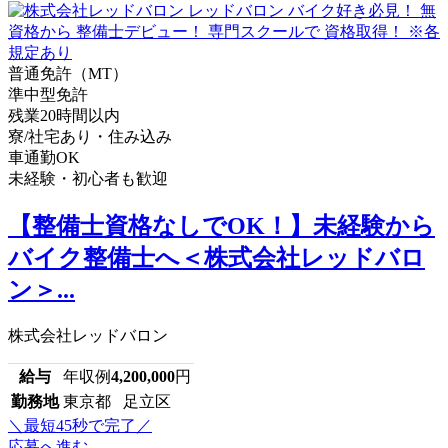
普通免許（MT）
準中型免許
残業20時間以内
寮/社宅あり・住み込み
車通勤OK
未経験・初心者も歓迎
【整備士資格なしでOK！】未経験から
バイク整備士へ＜株式会社レッドバロ
ン＞...
株式会社レッドバロン
給与
年収例
4,200,000
円
勤務地
東京都 足立区
＼最短45秒で完了／
応募へ進む