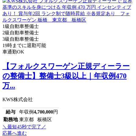
1級自動車整備士
2級自動車整備士
3級自動車整備士
19時までに退勤可能
車通勤OK
【フォルクスワーゲン正規ディーラー
の整備士】整備士3級以上｜年収例470
万...
KWS株式会社
給与
年収例
4,700,000
円
勤務地
東京都 板橋区
＼最短45秒で完了／
応募へ進む