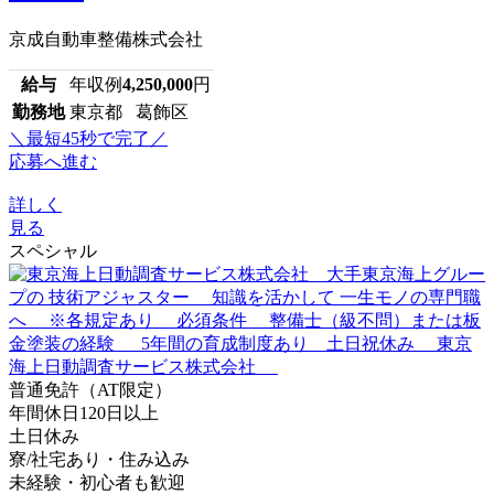
京成自動車整備株式会社
給与
年収例
4,250,000
円
勤務地
東京都 葛飾区
＼最短45秒で完了／
応募へ進む
詳しく
見る
スペシャル
普通免許（AT限定）
年間休日120日以上
土日休み
寮/社宅あり・住み込み
未経験・初心者も歓迎