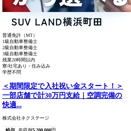
普通免許（MT）
1級自動車整備士
2級自動車整備士
3級自動車整備士
残業20時間以内
寮/社宅あり・住み込み
学歴不問
＜期間限定で入社祝い金スタート！＞
一部店舗で計30万円支給｜空調完備の
快適...
株式会社ネクステージ
給与
年収例
5,200,000
円