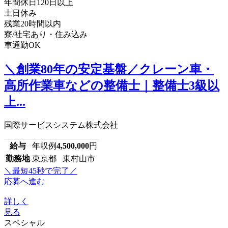
年間休日120日以上
土日休み
残業20時間以内
寮/社宅あり・住み込み
車通勤OK
＼創業80年の安定基盤／クレーン車・
高所作業車などの整備士｜整備士3級以
上...
国際サービスシステム株式会社
給与
年収例
4,500,000
円
勤務地
東京都 東村山市
＼最短45秒で完了／
応募へ進む
詳しく
見る
スペシャル