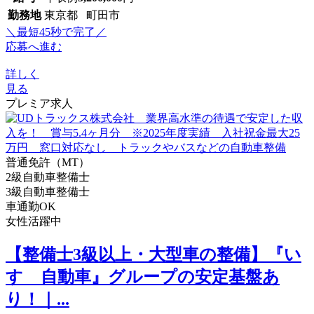
勤務地
東京都 町田市
＼最短45秒で完了／
応募へ進む
詳しく
見る
プレミア求人
普通免許（MT）
2級自動車整備士
3級自動車整備士
車通勤OK
女性活躍中
【整備士3級以上・大型車の整備】『い
すゞ自動車』グループの安定基盤あ
り！｜...