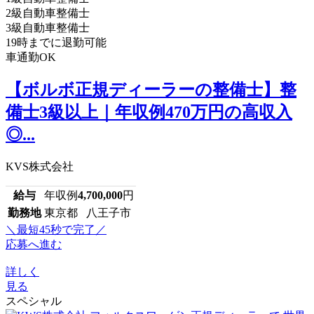
2級自動車整備士
3級自動車整備士
19時までに退勤可能
車通勤OK
【ボルボ正規ディーラーの整備士】整
備士3級以上｜年収例470万円の高収入
◎...
KVS株式会社
給与
年収例
4,700,000
円
勤務地
東京都 八王子市
＼最短45秒で完了／
応募へ進む
詳しく
見る
スペシャル