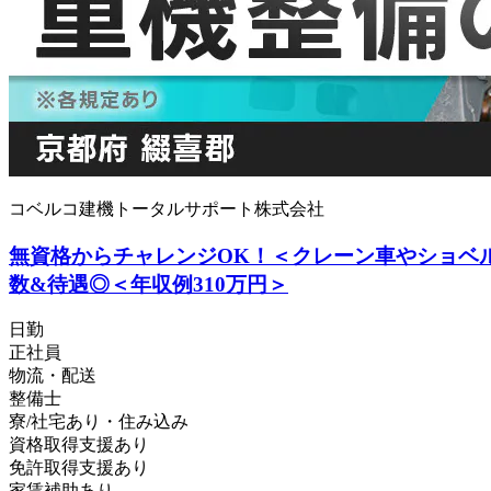
コベルコ建機トータルサポート株式会社
無資格からチャレンジOK！＜クレーン車やショベ
数&待遇◎＜年収例310万円＞
日勤
正社員
物流・配送
整備士
寮/社宅あり・住み込み
資格取得支援あり
免許取得支援あり
家賃補助あり