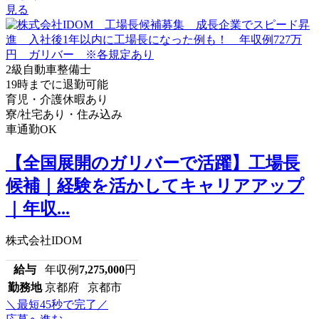
見る
2級自動車整備士
19時までに退勤可能
育児・介護休暇あり
寮/社宅あり・住み込み
車通勤OK
【全国展開のガリバーで活躍】工場長
候補｜経験を活かしてキャリアアップ
｜年収...
株式会社IDOM
給与
年収例
7,275,000
円
勤務地
京都府 京都市
＼最短45秒で完了／