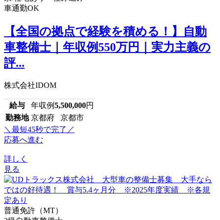
車通勤OK
【全国の拠点で経験を積める！】自動
車整備士｜年収例550万円｜実力主義の
評...
株式会社IDOM
給与
年収例
5,500,000
円
勤務地
京都府 京都市
＼最短45秒で完了／
応募へ進む
詳しく
見る
普通免許（MT）