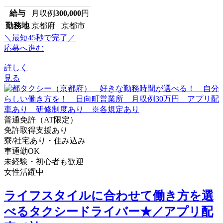
給与
月収例
300,000
円
勤務地
京都府 京都市
＼最短45秒で完了／
応募へ進む
詳しく
見る
普通免許（AT限定）
免許取得支援あり
寮/社宅あり・住み込み
車通勤OK
未経験・初心者も歓迎
女性活躍中
ライフスタイルに合わせて働き方を選
べるタクシードライバー★／アプリ配