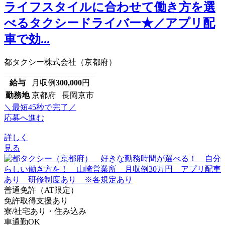
ライフスタイルに合わせて働き方を選
べるタクシードライバー★／アプリ配
車で効...
都タクシー株式会社（京都府）
給与
月収例
300,000
円
勤務地
京都府 長岡京市
＼最短45秒で完了／
応募へ進む
詳しく
見る
普通免許（AT限定）
免許取得支援あり
寮/社宅あり・住み込み
車通勤OK