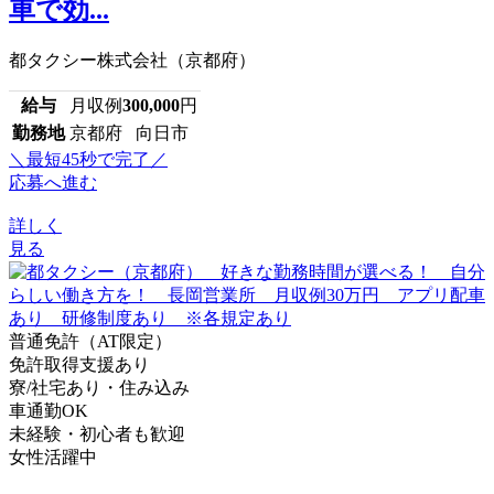
車で効...
都タクシー株式会社（京都府）
給与
月収例
300,000
円
勤務地
京都府 向日市
＼最短45秒で完了／
応募へ進む
詳しく
見る
普通免許（AT限定）
免許取得支援あり
寮/社宅あり・住み込み
車通勤OK
未経験・初心者も歓迎
女性活躍中