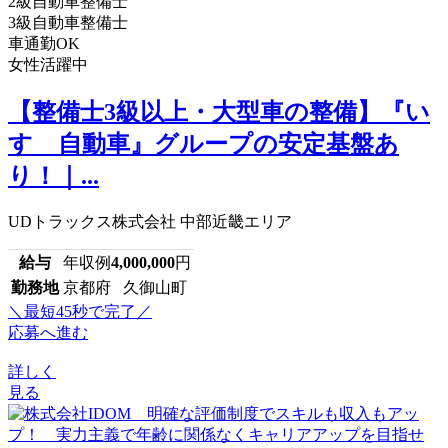
2級自動車整備士
3級自動車整備士
車通勤OK
女性活躍中
【整備士3級以上・大型車の整備】『い
すゞ自動車』グループの安定基盤あ
り！｜...
UDトラックス株式会社 中部近畿エリア
給与
年収例
4,000,000
円
勤務地
京都府 久御山町
＼最短45秒で完了／
応募へ進む
詳しく
見る