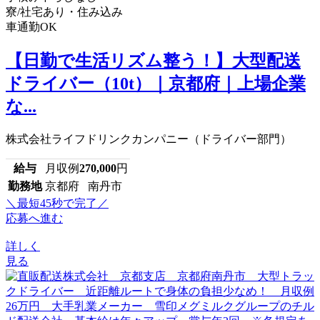
寮/社宅あり・住み込み
車通勤OK
【日勤で生活リズム整う！】大型配送
ドライバー（10t）｜京都府｜上場企業
な...
株式会社ライフドリンクカンパニー（ドライバー部門）
給与
月収例
270,000
円
勤務地
京都府 南丹市
＼最短45秒で完了／
応募へ進む
詳しく
見る