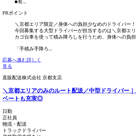
■有...
PRポイント
＼京都エリア限定／身体への負担少なめのドライバー！
今回募集する大型ドライバーが担当するのは＼京都エリ
カゴ台車を使って積み降ろしを行うため、身体への負担
「手積み手降ろ...
応募へ進む
詳しく
見る
直販配送株式会社 京都支店
＼京都エリアのみのルート配送／中型ドライバー｜
ベートも充実◎
日勤
正社員
物流・配送
トラックドライバー