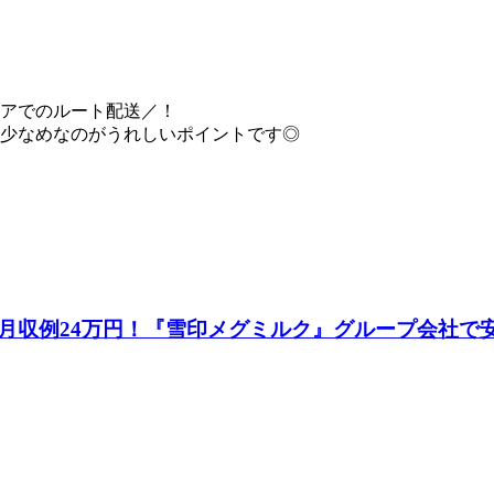
アでのルート配送／！
少なめなのがうれしいポイントです◎
月収例24万円！『雪印メグミルク』グループ会社で