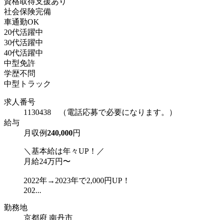
資格取得支援あり
社会保険完備
車通勤OK
20代活躍中
30代活躍中
40代活躍中
中型免許
学歴不問
中型トラック
求人番号
1130438 （電話応募で必要になります。）
給与
月収例
240,000
円
＼基本給は年々UP！／
月給24万円〜
2022年→2023年で2,000円UP！
202...
勤務地
京都府 南丹市