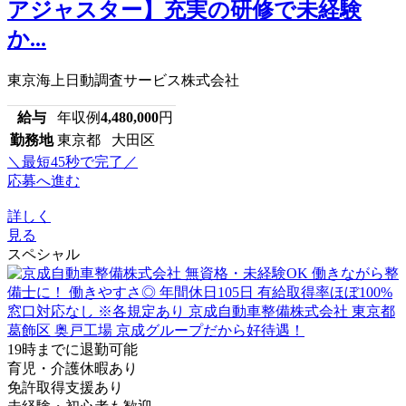
アジャスター】充実の研修で未経験
か...
東京海上日動調査サービス株式会社
給与
年収例
4,480,000
円
勤務地
東京都 大田区
＼最短45秒で完了／
応募へ進む
詳しく
見る
スペシャル
19時までに退勤可能
育児・介護休暇あり
免許取得支援あり