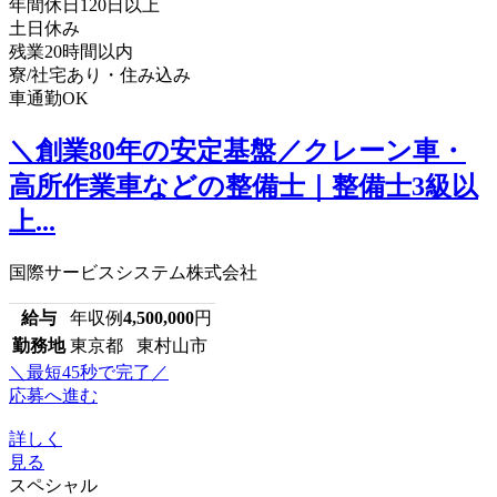
年間休日120日以上
土日休み
残業20時間以内
寮/社宅あり・住み込み
車通勤OK
＼創業80年の安定基盤／クレーン車・
高所作業車などの整備士｜整備士3級以
上...
国際サービスシステム株式会社
給与
年収例
4,500,000
円
勤務地
東京都 東村山市
＼最短45秒で完了／
応募へ進む
詳しく
見る
スペシャル