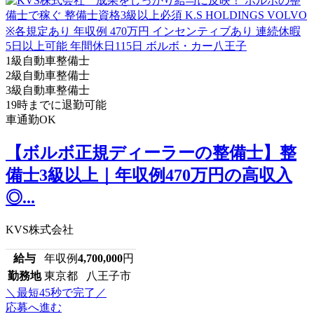
1級自動車整備士
2級自動車整備士
3級自動車整備士
19時までに退勤可能
車通勤OK
【ボルボ正規ディーラーの整備士】整
備士3級以上｜年収例470万円の高収入
◎...
KVS株式会社
給与
年収例
4,700,000
円
勤務地
東京都 八王子市
＼最短45秒で完了／
応募へ進む