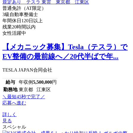
普通免許（AT限定）
3級自動車整備士
年間休日120日以上
残業20時間以内
女性活躍中
【メカニック募集】Tesla（テスラ）で
EV整備の最前線へ／20代半ばで年...
TESLA JAPAN合同会社
給与
年収例
5,500,000
円
勤務地
東京都 江東区
＼最短45秒で完了／
応募へ進む
詳しく
見る
スペシャル