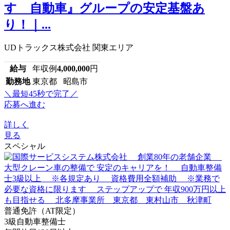
すゞ自動車』グループの安定基盤あ
り！｜...
UDトラックス株式会社 関東エリア
給与
年収例
4,000,000
円
勤務地
東京都 昭島市
＼最短45秒で完了／
応募へ進む
詳しく
見る
スペシャル
普通免許（AT限定）
3級自動車整備士