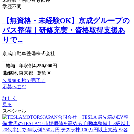
未経験・初心者も歓迎
学歴不問
【無資格・未経験OK】京成グループの
バス整備｜研修充実・資格取得支援あ
りで...
京成自動車整備株式会社
給与
年収例
4,250,000
円
勤務地
東京都 葛飾区
＼最短45秒で完了／
応募へ進む
詳しく
見る
スペシャル