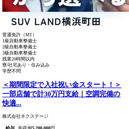
普通免許（MT）
1級自動車整備士
2級自動車整備士
3級自動車整備士
残業20時間以内
寮/社宅あり・住み込み
学歴不問
＜期間限定で入社祝い金スタート！＞
一部店舗で計30万円支給｜空調完備の
快適...
株式会社ネクステージ
給与
年収例
5,200,000
円