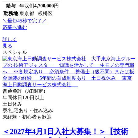
給与
年収例
4,700,000
円
勤務地
東京都 板橋区
＼最短45秒で完了／
応募へ進む
詳しく
見る
スペシャル
普通免許（AT限定）
年間休日120日以上
土日休み
寮/社宅あり・住み込み
未経験・初心者も歓迎
＜2027年4月1日入社大募集！＞【技術