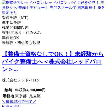
普通免許（MT）
準中型免許
残業20時間以内
寮/社宅あり・住み込み
車通勤OK
未経験・初心者も歓迎
【整備士資格なしでOK！】未経験から
バイク整備士へ＜株式会社レッドバロ
ン＞...
株式会社レッドバロン
給与
年収例
4,200,000
円
勤務地
東京都 足立区
＼最短45秒で完了／
応募へ進む