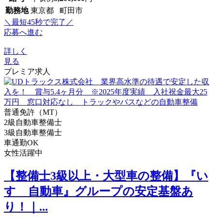
勤務地
東京都 町田市
＼最短45秒で完了／
応募へ進む
詳しく
見る
プレミア求人
普通免許（MT）
2級自動車整備士
3級自動車整備士
車通勤OK
女性活躍中
【整備士3級以上・大型車の整備】『い
すゞ自動車』グループの安定基盤あ
り！｜...