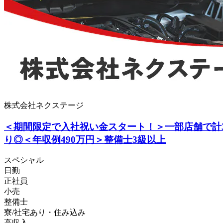
株式会社ネクステージ
＜期間限定で入社祝い金スタート！＞一部店舗で計
り◎＜年収例490万円＞整備士3級以上
スペシャル
日勤
正社員
小売
整備士
寮/社宅あり・住み込み
高収入