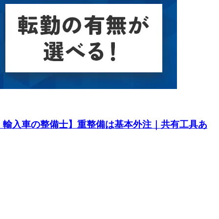
・輸入車の整備士】重整備は基本外注｜共有工具あ