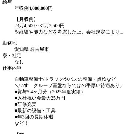
給与
年収例
4,000,000
円
【月収例】
23万4,500～31万2,500円
※経験や能力などを考慮した上、会社規定により...
勤務地
愛知県 名古屋市
寮・社宅
なし
仕事内容
自動車整備士/トラックやバスの整備・点検など
＼いすゞグループ基盤ならではの手厚い待遇あり／
■賞与5.4ヶ月分（2025年度実績）
■入社祝い金最大25万円
■研修充実
■最新の設備・工具
■年3回の長期休暇
など！