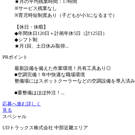
★月の平均残業時間：17時間
※サービス残業なし
※育児時短制度あり（子どもが小3になるまで）
【休日・休暇】
◆年間休日120日＋計画年休5日（計125日）
◆シフト制
★月1回、土日休み取得...
PRポイント
最新設備を備えた作業環境！共有工具あり◎
■空調完備！年中快適な職場環境
整備場にはスポットクーラーなどの空調設備を導入済み
■重整備はほぼ外注！...
応募へ進む
詳しく
見る
スペシャル
UDトラックス株式会社 中部近畿エリア