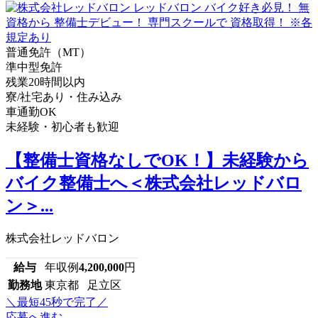
普通免許（MT）
準中型免許
残業20時間以内
寮/社宅あり・住み込み
車通勤OK
未経験・初心者も歓迎
【整備士資格なしでOK！】未経験から
バイク整備士へ＜株式会社レッドバロ
ン＞...
株式会社レッドバロン
給与
年収例
4,200,000
円
勤務地
東京都 足立区
＼最短45秒で完了／
応募へ進む