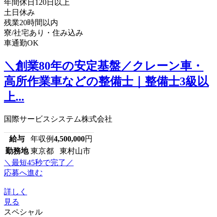
年間休日120日以上
土日休み
残業20時間以内
寮/社宅あり・住み込み
車通勤OK
＼創業80年の安定基盤／クレーン車・
高所作業車などの整備士｜整備士3級以
上...
国際サービスシステム株式会社
給与
年収例
4,500,000
円
勤務地
東京都 東村山市
＼最短45秒で完了／
応募へ進む
詳しく
見る
スペシャル