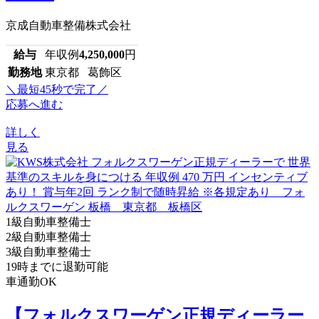
京成自動車整備株式会社
給与
年収例
4,250,000
円
勤務地
東京都 葛飾区
＼最短45秒で完了／
応募へ進む
詳しく
見る
1級自動車整備士
2級自動車整備士
3級自動車整備士
19時までに退勤可能
車通勤OK
【フォルクスワーゲン正規ディーラー