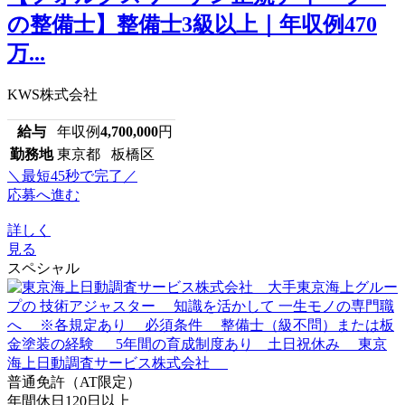
の整備士】整備士3級以上｜年収例470
万...
KWS株式会社
給与
年収例
4,700,000
円
勤務地
東京都 板橋区
＼最短45秒で完了／
応募へ進む
詳しく
見る
スペシャル
普通免許（AT限定）
年間休日120日以上