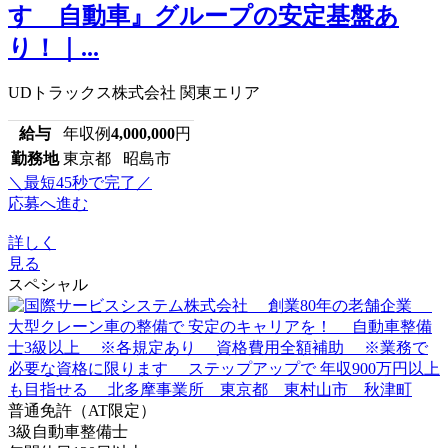
すゞ自動車』グループの安定基盤あ
り！｜...
UDトラックス株式会社 関東エリア
給与
年収例
4,000,000
円
勤務地
東京都 昭島市
＼最短45秒で完了／
応募へ進む
詳しく
見る
スペシャル
普通免許（AT限定）
3級自動車整備士