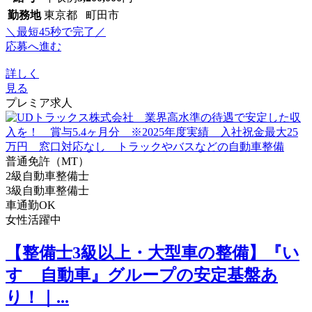
勤務地
東京都 町田市
＼最短45秒で完了／
応募へ進む
詳しく
見る
プレミア求人
普通免許（MT）
2級自動車整備士
3級自動車整備士
車通勤OK
女性活躍中
【整備士3級以上・大型車の整備】『い
すゞ自動車』グループの安定基盤あ
り！｜...