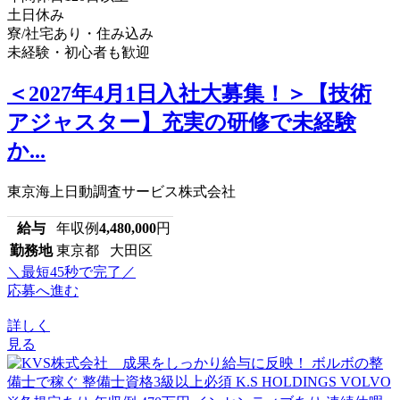
土日休み
寮/社宅あり・住み込み
未経験・初心者も歓迎
＜2027年4月1日入社大募集！＞【技術
アジャスター】充実の研修で未経験
か...
東京海上日動調査サービス株式会社
給与
年収例
4,480,000
円
勤務地
東京都 大田区
＼最短45秒で完了／
応募へ進む
詳しく
見る