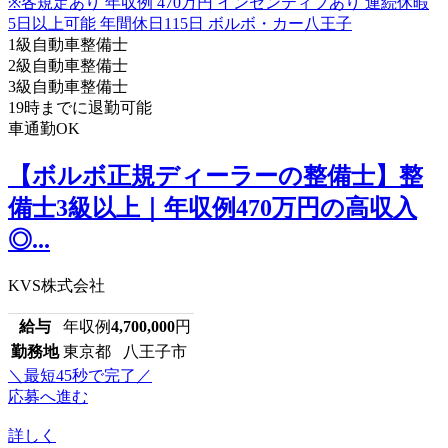
1級自動車整備士
2級自動車整備士
3級自動車整備士
19時までに退勤可能
車通勤OK
【ボルボ正規ディーラーの整備士】整
備士3級以上｜年収例470万円の高収入
◎...
KVS株式会社
給与
年収例
4,700,000
円
勤務地
東京都 八王子市
＼最短45秒で完了／
応募へ進む
詳しく