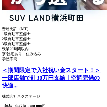
普通免許（MT）
1級自動車整備士
2級自動車整備士
3級自動車整備士
残業20時間以内
寮/社宅あり・住み込み
学歴不問
＜期間限定で入社祝い金スタート！＞
一部店舗で計30万円支給｜空調完備の
快適...
株式会社ネクステージ
給与
年収例
5,200,000
円